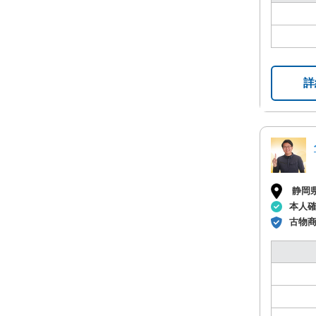
詳
静岡
本人
古物