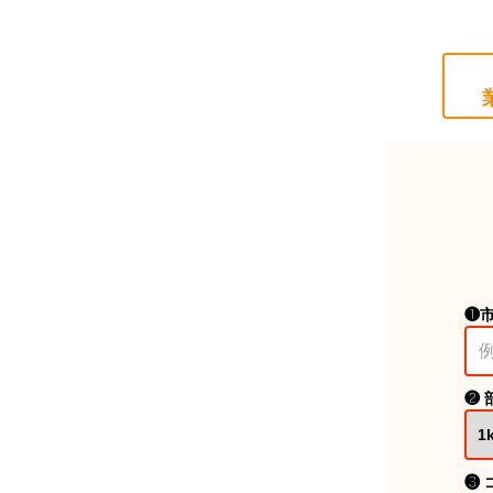
❶
❷ 
❸ 