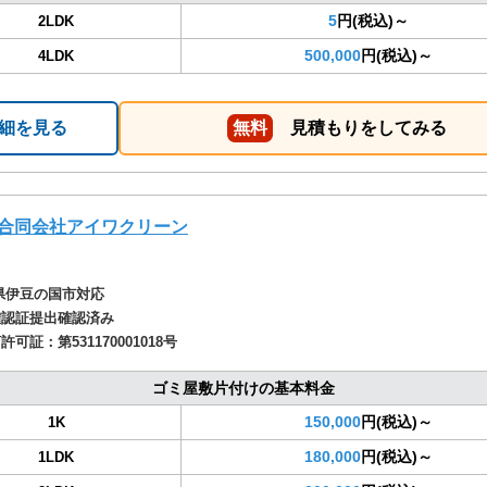
5
円(税込)～
2LDK
500,000
円(税込)～
4LDK
細を見る
無料
見積もりをしてみる
合同会社アイワクリーン
県伊豆の国市対応
確認証提出確認済み
商許可証：
第531170001018号
ゴミ屋敷片付けの基本料金
150,000
円(税込)～
1K
180,000
円(税込)～
1LDK