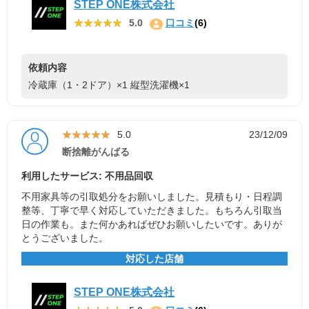
STEP ONE株式会社
★★★★★
★★★★★
5.0
口コミ
(6)
依頼内容
冷蔵庫（1・2ドア）×1
縦型洗濯機×1
★★★★★
★★★★★
5.0
23/12/09
断捨離がんばる
利用したサービス: 不用品回収
不用家具等の引取処分をお願いしました。見積もり・日程調
整等、丁寧で早く対応していただきました。もちろん引取当
日の作業も。また何かあればぜひお願いしたいです。ありが
とうございました。
対応した店舗
STEP ONE株式会社