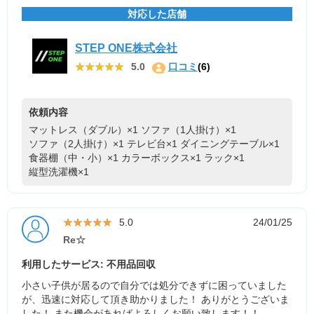
対応した店舗
STEP ONE株式会社
★★★★★
★★★★★
5.0
口コミ
(6)
依頼内容
マットレス（ダブル）×1
ソファ（1人掛け）×1
ソファ（2人掛け）×1
テレビ台×1
ダイニングテーブル×1
食器棚（中・小）×1
カラーボックス×1
ラック×1
縦型洗濯機×1
★★★★★
★★★★★
5.0
24/01/25
Re☆
利用したサービス: 不用品回収
小さい子供が居るので自分では処分できずに困っていました
が、迅速に対応して頂き助かりました！ ありがとうございま
した！ また機会があればよろしくお願い致します！！