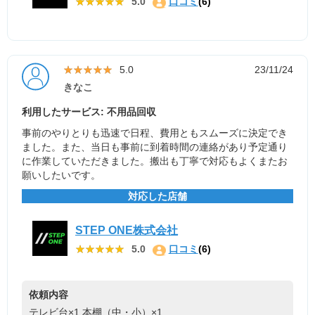
★★★★★
★★★★★
5.0
口コミ
(6)
★★★★★
★★★★★
5.0
23/11/24
きなこ
利用したサービス: 不用品回収
事前のやりとりも迅速で日程、費用ともスムーズに決定でき
ました。また、当日も事前に到着時間の連絡があり予定通り
に作業していただきました。搬出も丁寧で対応もよくまたお
願いしたいです。
対応した店舗
STEP ONE株式会社
★★★★★
★★★★★
5.0
口コミ
(6)
依頼内容
テレビ台×1
本棚（中・小）×1