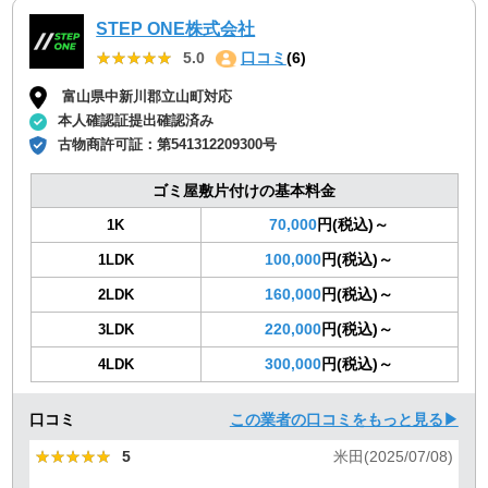
STEP ONE株式会社
★★★★★
★★★★★
5.0
口コミ
(6)
富山県中新川郡立山町対応
本人確認証提出確認済み
古物商許可証：
第541312209300号
ゴミ屋敷片付けの基本料金
70,000
円(税込)～
1K
100,000
円(税込)～
1LDK
160,000
円(税込)～
2LDK
220,000
円(税込)～
3LDK
300,000
円(税込)～
4LDK
口コミ
この業者の口コミをもっと見る▶
★★★★★
★★★★★
5
米田(2025/07/08)