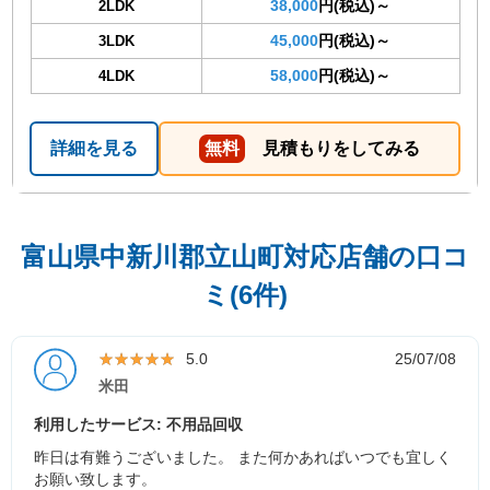
38,000
円(税込)～
2LDK
45,000
円(税込)～
3LDK
58,000
円(税込)～
4LDK
詳細を見る
無料
見積もりをしてみる
富山県中新川郡立山町対応店舗の口コ
ミ(6件)
★★★★★
★★★★★
5.0
25/07/08
米田
利用したサービス: 不用品回収
昨日は有難うございました。 また何かあればいつでも宜しく
お願い致します。