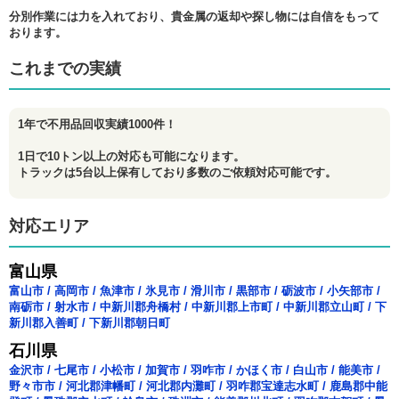
分別作業には力を入れており、貴金属の返却や探し物には自信をもって
おります。
これまでの実績
1年で不用品回収実績1000件！
1日で10トン以上の対応も可能になります。
トラックは5台以上保有しており多数のご依頼対応可能です。
対応エリア
富山県
富山市
/
高岡市
/
魚津市
/
氷見市
/
滑川市
/
黒部市
/
砺波市
/
小矢部市
/
南砺市
/
射水市
/
中新川郡舟橋村
/
中新川郡上市町
/
中新川郡立山町
/
下
新川郡入善町
/
下新川郡朝日町
石川県
金沢市
/
七尾市
/
小松市
/
加賀市
/
羽咋市
/
かほく市
/
白山市
/
能美市
/
野々市市
/
河北郡津幡町
/
河北郡内灘町
/
羽咋郡宝達志水町
/
鹿島郡中能