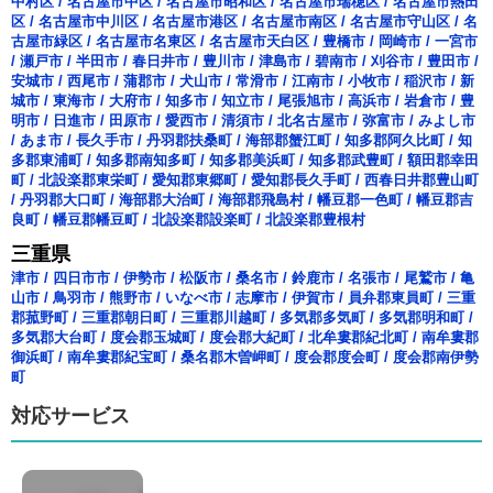
中村区
/
名古屋市中区
/
名古屋市昭和区
/
名古屋市瑞穂区
/
名古屋市熱田
区
/
名古屋市中川区
/
名古屋市港区
/
名古屋市南区
/
名古屋市守山区
/
名
古屋市緑区
/
名古屋市名東区
/
名古屋市天白区
/
豊橋市
/
岡崎市
/
一宮市
/
瀬戸市
/
半田市
/
春日井市
/
豊川市
/
津島市
/
碧南市
/
刈谷市
/
豊田市
/
安城市
/
西尾市
/
蒲郡市
/
犬山市
/
常滑市
/
江南市
/
小牧市
/
稲沢市
/
新
城市
/
東海市
/
大府市
/
知多市
/
知立市
/
尾張旭市
/
高浜市
/
岩倉市
/
豊
明市
/
日進市
/
田原市
/
愛西市
/
清須市
/
北名古屋市
/
弥富市
/
みよし市
/
あま市
/
長久手市
/
丹羽郡扶桑町
/
海部郡蟹江町
/
知多郡阿久比町
/
知
多郡東浦町
/
知多郡南知多町
/
知多郡美浜町
/
知多郡武豊町
/
額田郡幸田
町
/
北設楽郡東栄町
/
愛知郡東郷町
/
愛知郡長久手町
/
西春日井郡豊山町
/
丹羽郡大口町
/
海部郡大治町
/
海部郡飛島村
/
幡豆郡一色町
/
幡豆郡吉
良町
/
幡豆郡幡豆町
/
北設楽郡設楽町
/
北設楽郡豊根村
三重県
津市
/
四日市市
/
伊勢市
/
松阪市
/
桑名市
/
鈴鹿市
/
名張市
/
尾鷲市
/
亀
山市
/
鳥羽市
/
熊野市
/
いなべ市
/
志摩市
/
伊賀市
/
員弁郡東員町
/
三重
郡菰野町
/
三重郡朝日町
/
三重郡川越町
/
多気郡多気町
/
多気郡明和町
/
多気郡大台町
/
度会郡玉城町
/
度会郡大紀町
/
北牟婁郡紀北町
/
南牟婁郡
御浜町
/
南牟婁郡紀宝町
/
桑名郡木曽岬町
/
度会郡度会町
/
度会郡南伊勢
町
対応サービス