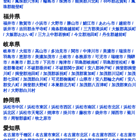
登町
/
鳳珠郡穴水町
/
輪島市
/
珠洲市
/
能美郡川北町
/
羽咋郡志賀町
/
鳳
珠郡能登町
福井県
福井市
/
敦賀市
/
小浜市
/
大野市
/
勝山市
/
鯖江市
/
あわら市
/
越前市
/
坂井市
/
吉田郡永平寺町
/
南条郡南越前町
/
三方郡美浜町
/
大飯郡高浜町
/
大飯郡おおい町
/
三方上中郡若狭町
/
今立郡池田町
/
丹生郡越前町
岐阜県
岐阜市
/
大垣市
/
高山市
/
多治見市
/
関市
/
中津川市
/
美濃市
/
瑞浪市
/
羽島市
/
恵那市
/
美濃加茂市
/
土岐市
/
各務原市
/
可児市
/
瑞穂市
/
飛騨
市
/
本巣市
/
郡上市
/
下呂市
/
海津市
/
羽島郡岐南町
/
羽島郡笠松町
/
養
老郡養老町
/
不破郡垂井町
/
不破郡関ケ原町
/
安八郡神戸町
/
揖斐郡揖斐
川町
/
揖斐郡池田町
/
加茂郡坂祝町
/
加茂郡富加町
/
加茂郡川辺町
/
加茂
郡七宗町
/
加茂郡白川町
/
可児郡御嵩町
/
山県市
/
安八郡輪之内町
/
安八
郡安八町
/
揖斐郡大野町
/
本巣郡北方町
/
加茂郡八百津町
/
加茂郡東白川
村
/
大野郡白川村
静岡県
浜松市中区
/
浜松市東区
/
浜松市西区
/
浜松市南区
/
浜松市北区
/
浜松市
浜北区
/
浜松市天竜区
/
焼津市
/
掛川市
/
藤枝市
/
袋井市
/
湖西市
/
菊川
市
/
周智郡森町
/
牧之原市
愛知県
名古屋市千種区
/
名古屋市東区
/
名古屋市北区
/
名古屋市西区
/
名古屋市