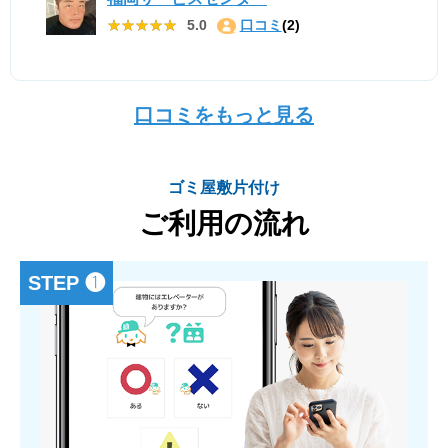
★★★★★
★★★★★
5.0
口コミ
(2)
口コミをもっと見る
ゴミ屋敷片付け
ご利用の流れ
STEP ❶