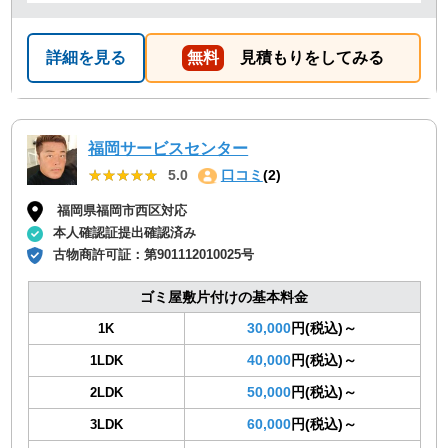
うございました。
詳細を見る
無料
見積もりをしてみる
福岡サービスセンター
★★★★★
★★★★★
5.0
口コミ
(2)
福岡県福岡市西区対応
本人確認証提出確認済み
古物商許可証：
第901112010025号
ゴミ屋敷片付けの基本料金
30,000
円(税込)～
1K
40,000
円(税込)～
1LDK
50,000
円(税込)～
2LDK
60,000
円(税込)～
3LDK