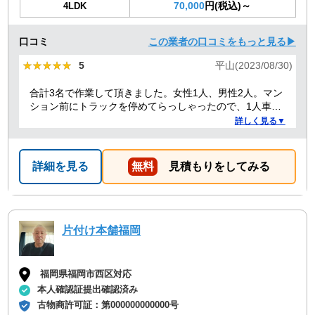
70,000
円(税込)～
4LDK
口コミ
この業者の口コミをもっと見る▶
★★★★★
★★★★★
5
平山(2023/08/30)
合計3名で作業して頂きました。女性1人、男性2人。マン
ション前にトラックを停めてらっしゃったので、1人車内
で待機する必要があったからか、女性の方は最初と最後
詳しく見る▼
のお会計の時だけでした。男性2人もテキパキ作業してい
ただき、最初は1時間くらいかかると言われてましたが、
30分かかったかな？っていうぐらい早かったです！ 部屋
詳細を見る
無料
見積もりをしてみる
もスッキリしたし、助かりました。
片付け本舗福岡
福岡県福岡市西区対応
本人確認証提出確認済み
古物商許可証：
第000000000000号