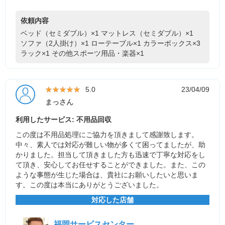
依頼内容
ベッド（セミダブル）×1
マットレス（セミダブル）×1
ソファ（2人掛け）×1
ローテーブル×1
カラーボックス×3
ラック×1
その他スポーツ用品・楽器×1
★★★★★
★★★★★
5.0
23/04/09
まっさん
利用したサービス: 不用品回収
この度は不用品処理にご協力を頂きまして感謝致します。
中々、素人では対応が難しい物が多くて困ってましたが、助
かりました。担当して頂きました方も迅速で丁寧な対応をし
て頂き、安心してお任せすることができました。また、この
ような事態が生じた場合は、貴社にお願いしたいと思いま
す。この度は本当にありがとうございました。
対応した店舗
福岡サービスセンター