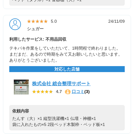
★★★★★
★★★★★
5.0
24/11/09
シュガー
利用したサービス: 不用品回収
テキパキ作業をしていただいて、1時間程で終わりました。
まだまだ、あるので時期をみて又お願いしたいと思います。
ありがとうございました。
対応した店舗
株式会社 総合整理サポート
★★★★★
★★★★★
4.7
口コミ
(3)
依頼内容
たんす（大）×1
縦型洗濯機×1
仏壇・神棚×1
袋に入れたもの×5
2段ベッド木製枠・ベッド板×1