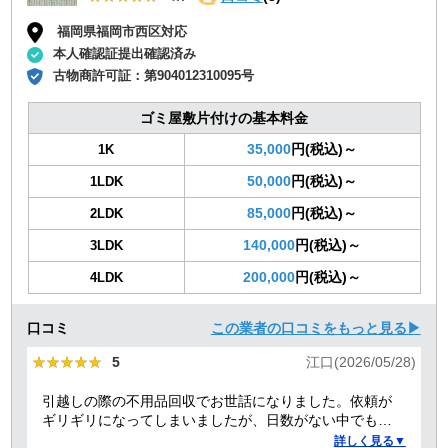
福岡県福岡市西区対応
本人確認証提出確認済み
古物商許可証：
第904012310095号
ゴミ屋敷片付けの基本料金
35,000
円(税込)～
1K
50,000
円(税込)～
1LDK
85,000
円(税込)～
2LDK
140,000
円(税込)～
3LDK
200,000
円(税込)～
4LDK
口コミ
この業者の口コミをもっと見る▶
★★★★★
★★★★★
5
江口(2026/05/28)
引越しの際の不用品回収でお世話になりました。依頼が
ギリギリになってしまいましたが、日数がない中でも迅
速に対応していただき、とても助かりました。 ありがと
詳しく見る▼