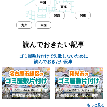
中国
東海
関東
関西
九州
四国
読んでおきたい記事
ゴミ屋敷片付けで失敗しないために
読んでおきたい記事
名古屋市緑区のゴミ屋敷片付
和光市のゴミ屋敷片付け・汚部
け・汚部屋清掃業者9選！安
屋清掃業者7選！安い・費用相
い・費用相場も
場も
もっと見る