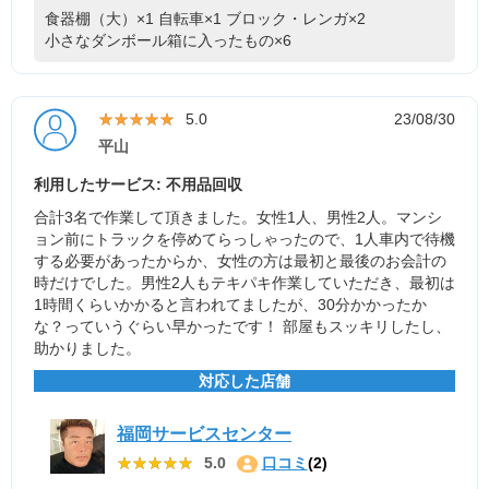
食器棚（大）×1
自転車×1
ブロック・レンガ×2
小さなダンボール箱に入ったもの×6
★★★★★
★★★★★
5.0
23/08/30
平山
利用したサービス: 不用品回収
合計3名で作業して頂きました。女性1人、男性2人。マンシ
ョン前にトラックを停めてらっしゃったので、1人車内で待機
する必要があったからか、女性の方は最初と最後のお会計の
時だけでした。男性2人もテキパキ作業していただき、最初は
1時間くらいかかると言われてましたが、30分かかったか
な？っていうぐらい早かったです！ 部屋もスッキリしたし、
助かりました。
対応した店舗
福岡サービスセンター
★★★★★
★★★★★
5.0
口コミ
(2)