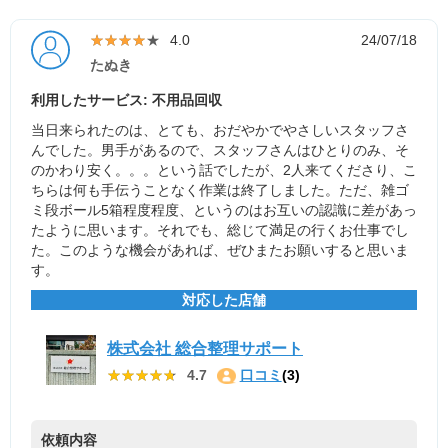
★★★★★
★★★★★
4.0
24/07/18
たぬき
利用したサービス: 不用品回収
当日来られたのは、とても、おだやかでやさしいスタッフさ
んでした。男手があるので、スタッフさんはひとりのみ、そ
のかわり安く。。。という話でしたが、2人来てくださり、こ
ちらは何も手伝うことなく作業は終了しました。ただ、雑ゴ
ミ段ボール5箱程度程度、というのはお互いの認識に差があっ
たように思います。それでも、総じて満足の行くお仕事でし
た。このような機会があれば、ぜひまたお願いすると思いま
す。
対応した店舗
株式会社 総合整理サポート
★★★★★
★★★★★
4.7
口コミ
(3)
依頼内容