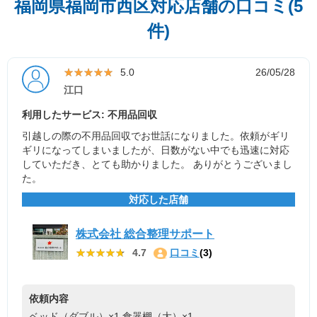
福岡県福岡市西区対応店舗の口コミ(5
件)
★★★★★
★★★★★
5.0
26/05/28
江口
利用したサービス: 不用品回収
引越しの際の不用品回収でお世話になりました。依頼がギリ
ギリになってしまいましたが、日数がない中でも迅速に対応
していただき、とても助かりました。 ありがとうございまし
た。
対応した店舗
株式会社 総合整理サポート
★★★★★
★★★★★
4.7
口コミ
(3)
依頼内容
ベッド（ダブル）×1
食器棚（大）×1