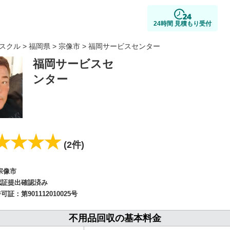
24時間 見積もり受付
スクル
>
福岡県
>
宗像市
> 福岡サービスセンター
福岡サービスセ
ンター
★★★★
★★★★
(2件)
宗像市
認証提出確認済み
許可証：
第901112010025号
不用品回収の基本料金