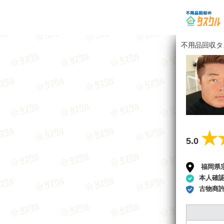
不用品回収タ
★
★
5.0
福岡県
本人確
古物商