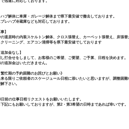
まで迅速に対応しております。
】
レハブ解体に車庫・ガレージ解体まで県下最安値で撤去しております。
にプレハブ冷蔵庫なども対応しております。
工事】
での退居時の内装スケルトン解体、クロス張替え、カーペット張替え、床張替
スクリーニング、エアコン清掃等を県下最安値でしております
・追加金なし】
問し打合せをしまして、お客様のご希望、ご要望、ご予算、日程を決めます。
切の追加金はいただきません。
、繁忙期の予約困難のお詫びとお願い》
出来る限りご依頼者のスケージュール日程に添いたいと思いますが、調整困難
理解下さい。
3日前の仕事日程リクエストをお願いいたします。
ら下記にもお願いしておりますが、第2・第3希望の日時まであれば幸いです。