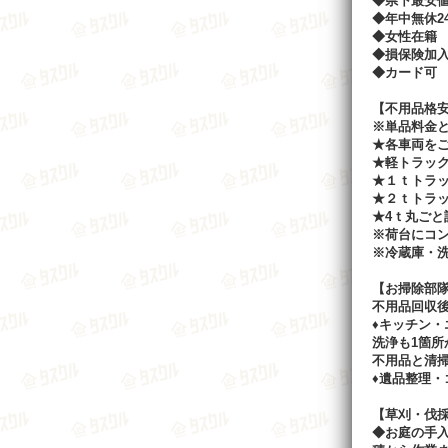
◆県下最安
◆年中無休2
◆女性在籍
◆損保険加
◆カード可
【不用品格
※単品料金
★各車両を
★軽トラッ
★１ｔトラ
★２ｔトラ
★4ｔ丸ごと
※荷台にコ
※冷蔵庫・
【お掃除部
不用品回収
♦キッチン
洗浄も1箇所
不用品と清
♦遺品整理・
【草刈・伐
◆お庭の手