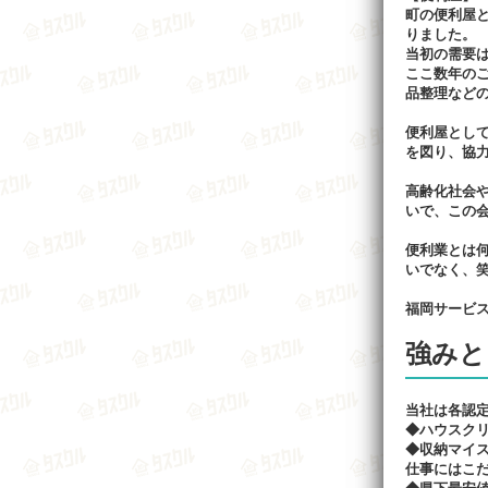
町の便利屋
りました。
当初の需要
ここ数年の
品整理など
便利屋とし
を図り、協
高齢化社会
いで、この
便利業とは
いでなく、
福岡サービ
強みと
当社は各認
◆ハウスクリ
◆収納マイ
仕事にはこ