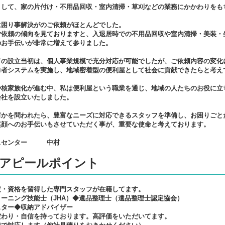
として、家の片付け・不用品回収・室内清掃・草刈などの業務にかかわりをもち
は困り事解決がのご依頼がほとんどでした。
ご依頼の傾向を見ておりますと、入退居時での不用品回収や室内清掃・美装・
のお手伝いが非常に増えて参りました。
ての設立当初は、個人事業規模で充分対応が可能でしたが、ご依頼内容の変化
力者システムを実施し、地域密着型の便利屋として社会に貢献できたらと考え
や核家族化が進む中、私は便利屋という職業を通じ、地域の人たちのお役に立
会社を設立いたしました。
何かを問われたら、豊富なニーズに対応できるスタッフを準備し、お困りごと
笑顔へのお手伝いもさせていただく事が、重要な使命と考えております。
スセンター 中村
アピールポイント
定・資格を習得した専門スタッフが在籍してます。
ーニング技能士（JHA）◆遺品整理士（遺品整理士認定協会）
スター◆収納アドバイザー
だわり・自信を持っております。高評価をいただいてます。