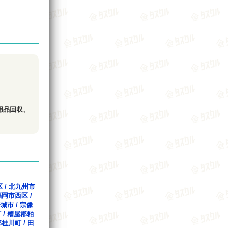
用品回収、
区
/
北九州市
福岡市西区
/
野城市
/
宗像
町
/
糟屋郡粕
郡桂川町
/
田