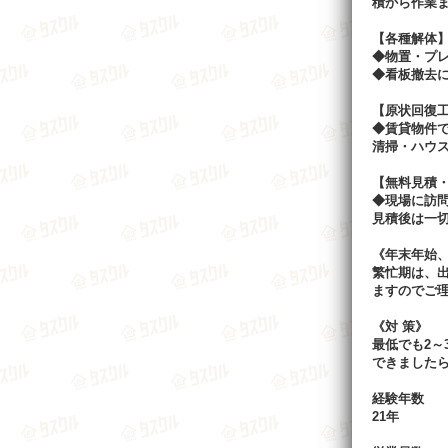
積から作業
【各種解体
◆物置・プ
◆看板撤去
【原状回復
◆賃貸物件
清掃・ハウ
【無料見積
◆現場に訪
見積後は一
《年末年始
繁忙期は、
ますのでご
《対 策》
最低でも2～
できました
経験年数
21年