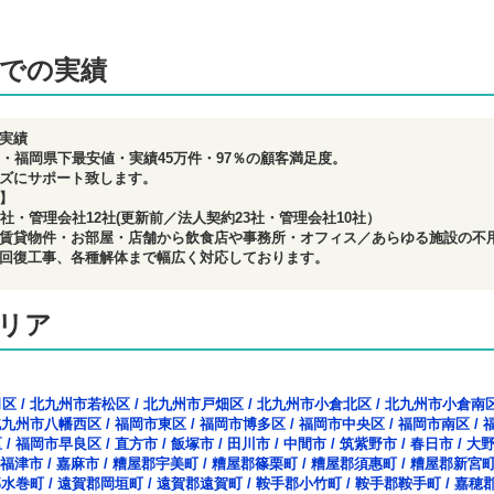
での実績
実績
目・福岡県下最安値・実績45万件・97％の顧客満足度。
ズにサポート致します。
】
5社・管理会社12社(更新前／法人契約23社・管理会社10社）
賃貸物件・お部屋・店舗から飲食店や事務所・オフィス／あらゆる施設の不
回復工事、各種解体まで幅広く対応しております。
リア
司区
/
北九州市若松区
/
北九州市戸畑区
/
北九州市小倉北区
/
北九州市小倉南
北九州市八幡西区
/
福岡市東区
/
福岡市博多区
/
福岡市中央区
/
福岡市南区
/
区
/
福岡市早良区
/
直方市
/
飯塚市
/
田川市
/
中間市
/
筑紫野市
/
春日市
/
大
福津市
/
嘉麻市
/
糟屋郡宇美町
/
糟屋郡篠栗町
/
糟屋郡須惠町
/
糟屋郡新宮
郡水巻町
/
遠賀郡岡垣町
/
遠賀郡遠賀町
/
鞍手郡小竹町
/
鞍手郡鞍手町
/
嘉穂