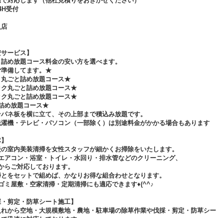
値で対応します（他社見積りをおきかせください）
4H受付
入店
安サービス】
と詰め放題コース料金の安い方を選べます。
ご準備してます。★
ク丸ごと詰め放題コース★
ック丸ごと詰め放題コース★
ック丸ごと詰め放題コース★
詰め放題コース★
ンパネ板を横に立て、その上部まで積込み放題です。
洗濯機・テレビ・パソコン（一部除く）は別途料金がかかる場合もあります
隊】
後の室内美装清掃を女性スタッフが細かくお掃除をいたします。
・エアコン・浴室・トイレ・水回り・排水管などのクリーニング、
からご対応しております。
掃とをセットで組めば、かなりお得な組合わせとなります。
ゴミ屋敷・空家清掃・定期清掃にも適応できます♦(^^♪
採・剪定・防草シート施工】
入れから空地・大規模敷地・農地・駐車場の除草作業や伐採・剪定・防草シー