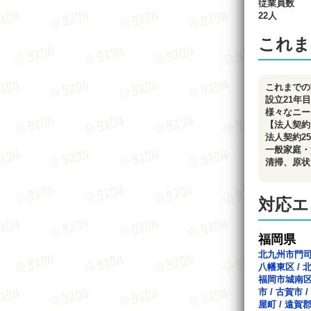
従業員数
22人
これま
これまでの
設立21年
様々なニー
【法人契約
法人契約2
一般家庭・
清掃、原状
対応エ
福岡県
北九州市門
八幡東区
/
福岡市城南
市
/
古賀市
/
屋町
/
遠賀