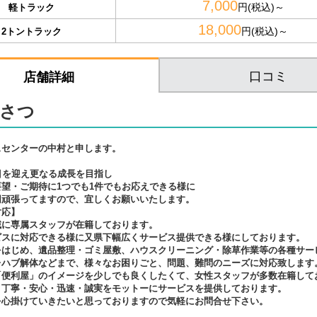
7,000
円(税込)～
軽トラック
18,000
円(税込)～
2トントラック
口コミ
店舗詳細
さつ
スセンターの中村と申します。
目を迎え更なる成長を目指し
望・ご期待に1つでも1件でもお応えできる様に
同頑張ってますので、宜しくお願いいたします。
対応】
域に専属スタッフが在籍しております。
ビスに対応できる様に又県下幅広くサービス提供できる様にしております。
をはじめ、遺品整理・ゴミ屋敷、ハウスクリーニング・除草作業等の各種サー
レハブ解体などまで、様々なお困りごと、問題、難問のニーズに対応致します
「便利屋」のイメージを少しでも良くしたくて、女性スタッフが多数在籍して
・丁寧・安心・迅速・誠実をモットーにサービスを提供しております。
を心掛けていきたいと思っておりますので気軽にお問合せ下さい。