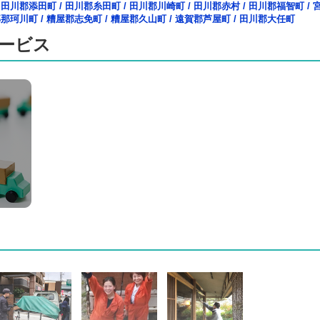
/
田川郡添田町
/
田川郡糸田町
/
田川郡川崎町
/
田川郡赤村
/
田川郡福智町
/
郡那珂川町
/
糟屋郡志免町
/
糟屋郡久山町
/
遠賀郡芦屋町
/
田川郡大任町
ービス