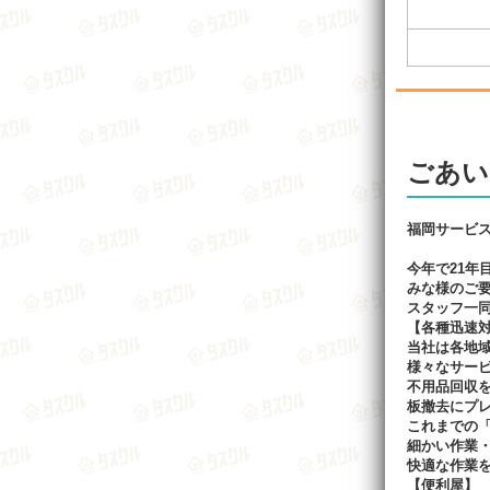
ごあい
福岡サービ
今年で21年
みな様のご要
スタッフ一
【各種迅速
当社は各地
様々なサー
不用品回収
板撤去にプ
これまでの
細かい作業
快適な作業
【便利屋】