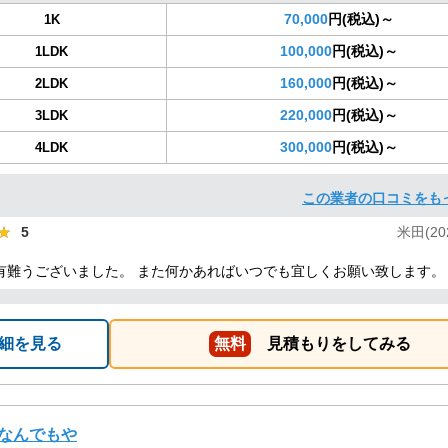
70,000
円(税込)～
1K
100,000
円(税込)～
1LDK
160,000
円(税込)～
2LDK
220,000
円(税込)～
3LDK
300,000
円(税込)～
4LDK
この業者の口コミをも
★
★
5
米田(202
有難うございました。 また何かあればいつでも宜しくお願い致します。
細を見る
無料
見積もりをしてみる
なんでもや