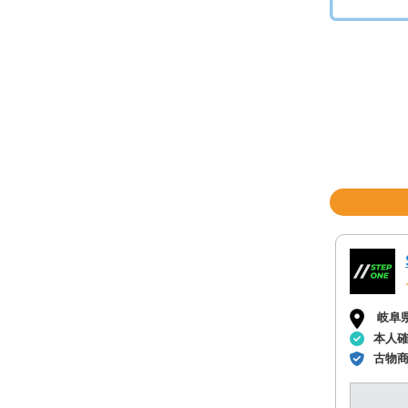
岐阜
本人
古物