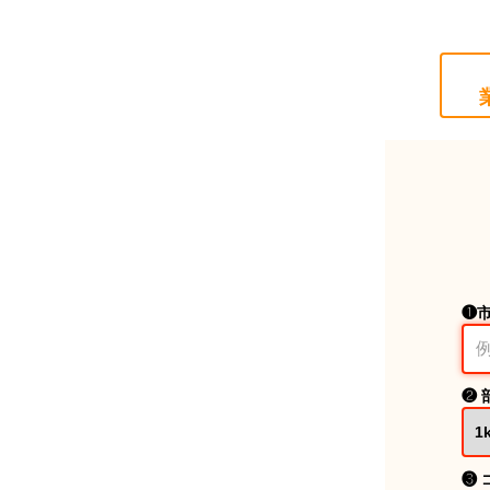
❶
❷ 
❸ 