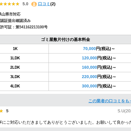
★★★★★
★★★★★
5.0
口コミ
(2)
県山県市対応
確認証提出確認済み
商許可証：
第541162213100号
ゴミ屋敷片付けの基本料金
70,000
円(税込)～
1K
120,000
円(税込)～
1LDK
160,000
円(税込)～
2LDK
220,000
円(税込)～
3LDK
300,000
円(税込)～
4LDK
この業者の口コミをも
★
★
5
S.U(20
寧にご対応いただきましてありがとうございました。お願いして良かっ