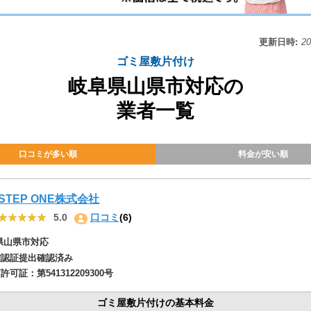
更新日時:
2
ゴミ屋敷片付け
岐阜県山県市対応の
業者一覧
口コミが多い順
料金が安い順
STEP ONE株式会社
★★★★★
★★★★★
5.0
口コミ
(6)
県山県市対応
確認証提出確認済み
商許可証：
第541312209300号
ゴミ屋敷片付けの基本料金