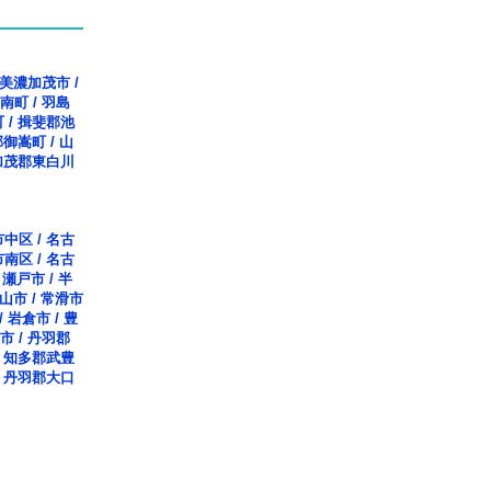
美濃加茂市
/
南町
/
羽島
町
/
揖斐郡池
郡御嵩町
/
山
加茂郡東白川
市中区
/
名古
市南区
/
名古
/
瀬戸市
/
半
山市
/
常滑市
/
岩倉市
/
豊
市
/
丹羽郡
/
知多郡武豊
/
丹羽郡大口