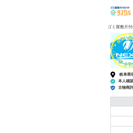
ゴミ屋敷片付
岐阜県
本人確
古物商