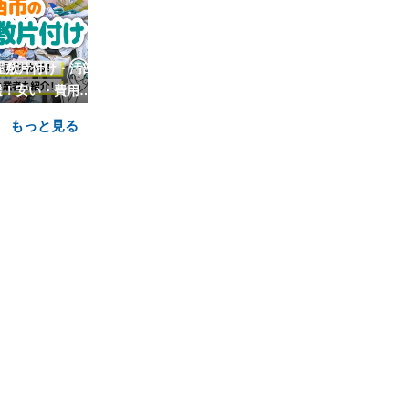
屋敷片付け・汚部
横浜市青葉区のゴミ屋敷片付
横浜市金沢区
選！安い・費用相
け・汚部屋清掃業者9選！安
け・汚部屋清掃
場も
い・費用相場も
い・費
もっと見る