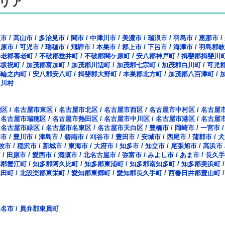
リア
垣市
/
高山市
/
多治見市
/
関市
/
中津川市
/
美濃市
/
瑞浪市
/
羽島市
/
恵那市
/
務原市
/
可児市
/
瑞穂市
/
飛騨市
/
本巣市
/
郡上市
/
下呂市
/
海津市
/
羽島郡岐
養老郡養老町
/
不破郡垂井町
/
不破郡関ケ原町
/
安八郡神戸町
/
揖斐郡揖斐川
郡坂祝町
/
加茂郡富加町
/
加茂郡川辺町
/
加茂郡七宗町
/
加茂郡白川町
/
可児
郡輪之内町
/
安八郡安八町
/
揖斐郡大野町
/
本巣郡北方町
/
加茂郡八百津町
/
白川村
種区
/
名古屋市東区
/
名古屋市北区
/
名古屋市西区
/
名古屋市中村区
/
名古屋
/
名古屋市瑞穂区
/
名古屋市熱田区
/
名古屋市中川区
/
名古屋市港区
/
名古屋
/
名古屋市緑区
/
名古屋市名東区
/
名古屋市天白区
/
豊橋市
/
岡崎市
/
一宮市
井市
/
豊川市
/
津島市
/
碧南市
/
刈谷市
/
豊田市
/
安城市
/
西尾市
/
蒲郡市
/
犬
牧市
/
稲沢市
/
新城市
/
東海市
/
大府市
/
知多市
/
知立市
/
尾張旭市
/
高浜市
市
/
田原市
/
愛西市
/
清須市
/
北名古屋市
/
弥富市
/
みよし市
/
あま市
/
長久手
部郡蟹江町
/
知多郡阿久比町
/
知多郡東浦町
/
知多郡南知多町
/
知多郡美浜町
幸田町
/
北設楽郡東栄町
/
愛知郡東郷町
/
愛知郡長久手町
/
西春日井郡豊山町
桑名市
/
員弁郡東員町