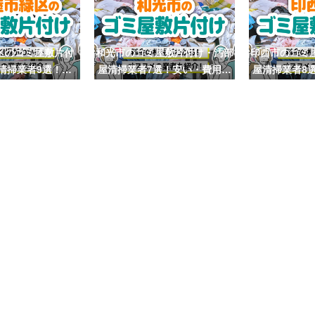
区のゴミ屋敷片付
和光市のゴミ屋敷片付け・汚部
印西市のゴミ
清掃業者9選！安
屋清掃業者7選！安い・費用相
屋清掃業者8
費用相場も
場も