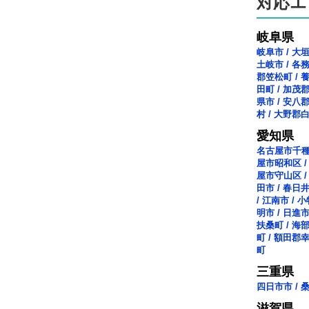
対応エ
岐阜県
岐阜市
/
大
土岐市
/
各
郡笠松町
/
田町
/
加茂
県市
/
安八
村
/
大野郡
愛知県
名古屋市千
屋市昭和区
屋市守山区
田市
/
春日
/
江南市
/
小
明市
/
日進
扶桑町
/
海
町
/
額田郡
町
三重県
四日市市
/
滋賀県