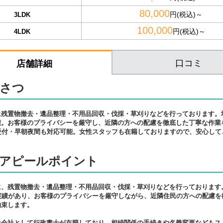
80,000
円(税込)～
3LDK
100,000
円(税込)～
4LDK
口コミ
店舗詳細
さつ
に残置物撤去・遺品整理・不用品回収・伐採・草刈りなどを行っております。地
績。お客様のプライバシーを厳守し、近隣の方への配慮を徹底した丁寧な作業
間受付・早朝夜間も対応可能。女性スタッフも在籍しておりますので、安心して
アピールポイント
に、残置物撤去・遺品整理・不用品回収・伐採・草刈りなどを行っております
の実績があり、お客様のプライバシーを厳守しながら、近隣住民の方への配慮を
約束します。
力会社として行政書士が在籍しており、相続関係の手続きや名義変更などもス