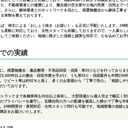
また、不動産業者との連携により、撤去後の空き家や土地の売買・活用まで一
す。さらに、解体業者とのネットワークを活かし、残置物撤去から解体工事ま
きる体制を整えております。
れば、神主による「おしょう抜き（お祓い）」も正式に手配いたします。24時
にも柔軟に対応しており、女性スタッフも在籍しておりますので、一人暮らし
心してご依頼ください。地域に根ざした信頼と誠実な対応で、心を込めてお手
。
での実績
に、残置物撤去・遺品整理・不用品回収・伐採・草刈りなどを行っておりま
万2,000件以上の撤去・回収作業を手がけ、うち草刈り・伐採案件も年間150
。リピート率は約92％と高く、多くのお客様から「丁寧で安心」「相談しや
だいております。
10tトラックまで各種車両を20台以上保有し、大型現場から個人宅まで幅広く
のプライバシーを厳守し、近隣住民の方への配慮を徹底した静かで丁寧な作
。24時間受付・夜間対応・女性スタッフ同行も可能です。地域密着の信頼と
満足をお届けいたします。