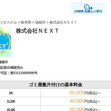
24時間 見積もり受付
けタスクル
>
岐阜県
>
瑞穂市
> 株式会社ＮＥＸＴ
株式会社ＮＥＸＴ
瑞穂市
認証提出確認済み
許可証：
第531110000990号
ゴミ屋敷片付けの基本料金
30,000
円(税込)～
1K
40,000
円(税込)～
1LDK
50,000
円(税込)～
2LDK