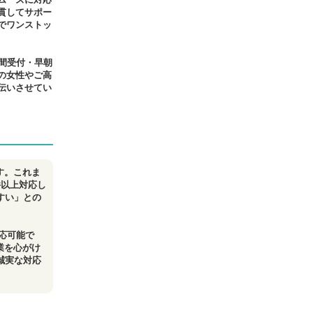
貫してサポー
でワンストッ
間受付・早朝
の女性やご高
伝いさせてい
す。これま
件以上対応し
すい」との
対応可能で
業を心がけ
誠実な対応