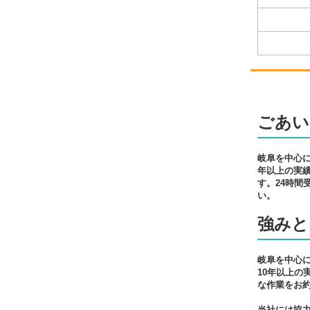
ごあい
岐阜を中心
年以上の実
す。24時
い。
強みと
岐阜を中心
10年以上
な作業をお
当社には協