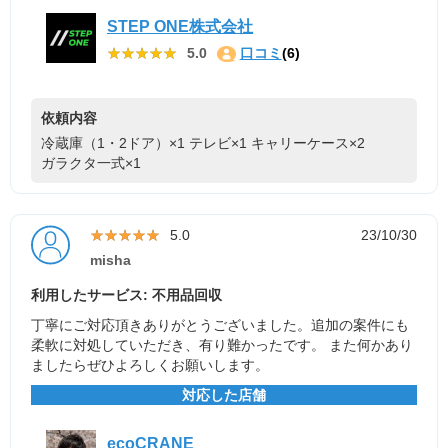
STEP ONE株式会社
★★★★★
★★★★★
5.0
口コミ
(6)
依頼内容
冷蔵庫（1・2ドア）×1
テレビ×1
キャリーケース×2
ガラクタ一式×1
★★★★★
★★★★★
5.0
23/10/30
misha
利用したサービス: 不用品回収
丁寧にご対応頂きありがとうございました。追加の案件にも
柔軟に対処していただき、有り難かったです。 また何かあり
ましたらぜひよろしくお願いします。
対応した店舗
ecoCRANE