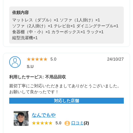
依頼内容
マットレス（ダブル）×1
ソファ（1人掛け）×1
ソファ（2人掛け）×1
テレビ台×1
ダイニングテーブル×1
食器棚（中・小）×1
カラーボックス×1
ラック×1
縦型洗濯機×1
★★★★★
★★★★★
5.0
24/10/27
S.U
利用したサービス: 不用品回収
親切丁寧にご対応いただきましてありがとうございました。
お願いして良かったです！
対応した店舗
なんでもや
★★★★★
★★★★★
5.0
口コミ
(2)