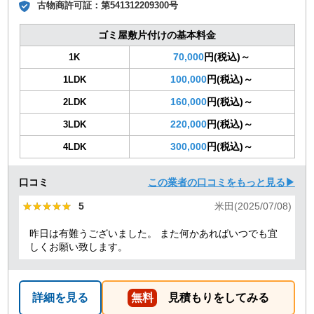
古物商許可証：
第541312209300号
ゴミ屋敷片付けの基本料金
70,000
円(税込)～
1K
100,000
円(税込)～
1LDK
160,000
円(税込)～
2LDK
220,000
円(税込)～
3LDK
300,000
円(税込)～
4LDK
口コミ
この業者の口コミをもっと見る▶
★★★★★
★★★★★
5
米田(2025/07/08)
昨日は有難うございました。 また何かあればいつでも宜
しくお願い致します。
詳細を見る
無料
見積もりをしてみる