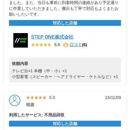
ました。また、当日も事前に到着時間の連絡があり予定通り
に作業していただきました。搬出も丁寧で対応もよくまたお
願いしたいです。
対応した店舗
STEP ONE株式会社
★★★★★
★★★★★
5.0
口コミ
(6)
依頼内容
テレビ台×1
本棚（中・小）×1
小型家電（スピーカー・ヘアドライヤー・ケトルなど）×1
★★★★★
★★★★★
5.0
23/11/09
明原
利用したサービス: 不用品回収
対応した店舗