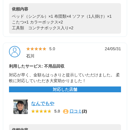
依頼内容
ベッド（シングル）×1
布団類×4
ソファ（1人掛け）×1
こたつ×1
カラーボックス×2
工具類 コンテナボックス入り×2
★★★★★
★★★★★
5.0
24/05/31
石川
利用したサービス: 不用品回収
対応が早く、金額もはっきりと提示していただけました。 柔
軟に対応していただき大変助かりました！
対応した店舗
なんでもや
★★★★★
★★★★★
5.0
口コミ
(2)
依頼内容