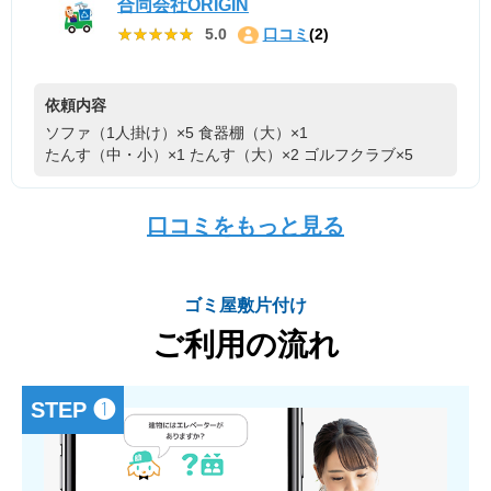
合同会社ORIGIN
★★★★★
★★★★★
5.0
口コミ
(2)
依頼内容
ソファ（1人掛け）×5
食器棚（大）×1
たんす（中・小）×1
たんす（大）×2
ゴルフクラブ×5
口コミをもっと見る
ゴミ屋敷片付け
ご利用の流れ
STEP ❶