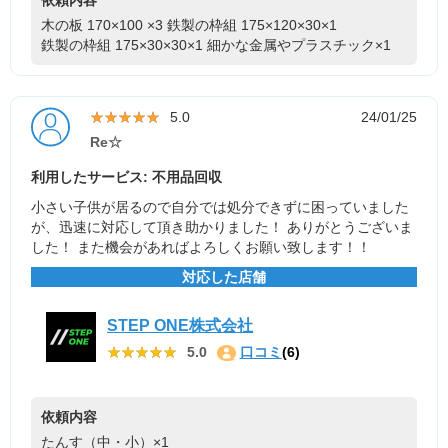
木の板 170×100 ×3
鉄製の枠組 175×120×30×1
鉄製の枠組 175×30×30×1
細かな金属やプラスチック×1
★★★★★
★★★★★
5.0
24/01/25
Re☆
利用したサービス: 不用品回収
小さい子供が居るので自分では処分できずに困っていました
が、迅速に対応して頂き助かりました！ ありがとうございま
した！ また機会があればよろしくお願い致します！！
対応した店舗
STEP ONE株式会社
★★★★★
★★★★★
5.0
口コミ
(6)
依頼内容
たんす（中・小）×1