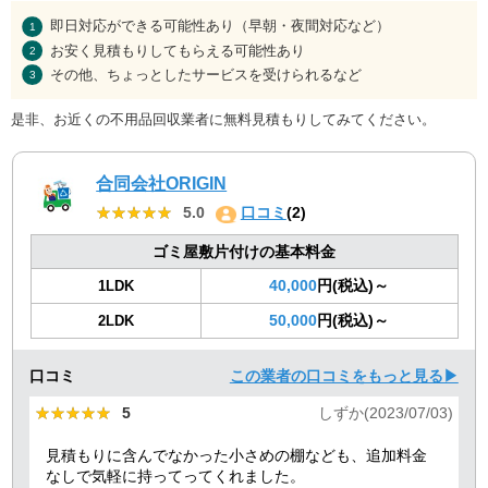
即日対応ができる可能性あり（早朝・夜間対応など）
お安く見積もりしてもらえる可能性あり
その他、ちょっとしたサービスを受けられるなど
是非、お近くの不用品回収業者に無料見積もりしてみてください。
合同会社ORIGIN
★★★★★
★★★★★
5.0
口コミ
(2)
ゴミ屋敷片付けの基本料金
40,000
円(税込)～
1LDK
50,000
円(税込)～
2LDK
口コミ
この業者の口コミをもっと見る▶
★★★★★
★★★★★
5
しずか(2023/07/03)
見積もりに含んでなかった小さめの棚なども、追加料金
なしで気軽に持ってってくれました。