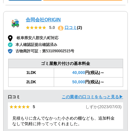
合同会社ORIGIN
★★★★★
★★★★★
5.0
口コミ
(2)
岐阜県安八郡安八町対応
本人確認証提出確認済み
古物商許可証：
第531090002515号
ゴミ屋敷片付けの基本料金
40,000
円(税込)～
1LDK
50,000
円(税込)～
2LDK
口コミ
この業者の口コミをもっと見る▶
★★★★★
★★★★★
5
しずか(2023/07/03)
見積もりに含んでなかった小さめの棚なども、追加料金
なしで気軽に持ってってくれました。