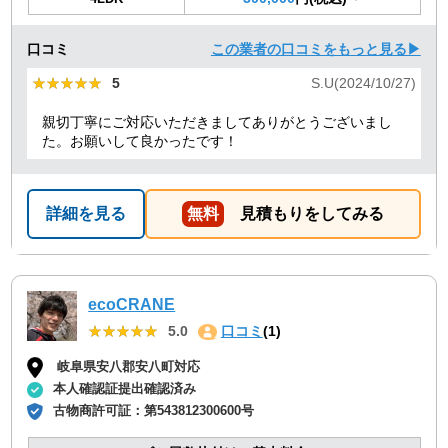
口コミ
この業者の口コミをもっと見る▶
★★★★★
★★★★★
5
S.U(2024/10/27)
親切丁寧にご対応いただきましてありがとうございまし
た。お願いして良かったです！
詳細を見る
無料
見積もりをしてみる
ecoCRANE
★★★★★
★★★★★
5.0
口コミ
(1)
岐阜県安八郡安八町対応
本人確認証提出確認済み
古物商許可証：
第543812300600号