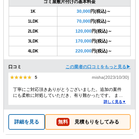
ゴミ屋敷片付けの基本料金
30,000
円(税込)～
1K
70,000
円(税込)～
1LDK
120,000
円(税込)～
2LDK
170,000
円(税込)～
3LDK
220,000
円(税込)～
4LDK
口コミ
この業者の口コミをもっと見る▶
★★★★★
★★★★★
5
misha(2023/10/30)
丁寧にご対応頂きありがとうございました。追加の案件
にも柔軟に対処していただき、有り難かったです。 また
何かありましたらぜひよろしくお願いします。
詳しく見る▼
詳細を見る
無料
見積もりをしてみる