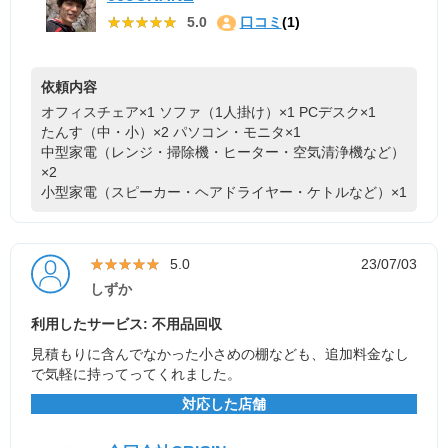
★★★★★
★★★★★
5.0
口コミ
(1)
依頼内容
オフィスチェア×1
ソファ（1人掛け）×1
PCデスク×1
たんす（中・小）×2
パソコン・モニタ×1
中型家電（レンジ・掃除機・ヒーター・空気清浄機など）
×2
小型家電（スピーカー・ヘアドライヤー・ケトルなど）×1
★★★★★
★★★★★
5.0
23/07/03
しずか
利用したサービス: 不用品回収
見積もりに含んでなかった小さめの棚なども、追加料金なし
で気軽に持ってってくれました。
対応した店舗