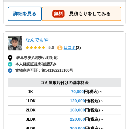
詳細を見る
無料
見積もりをしてみる
なんでもや
★★★★★
★★★★★
5.0
口コミ
(2)
岐阜県安八郡安八町対応
本人確認証提出確認済み
古物商許可証：
第541162213100号
ゴミ屋敷片付けの基本料金
70,000
円(税込)～
1K
120,000
円(税込)～
1LDK
160,000
円(税込)～
2LDK
220,000
円(税込)～
3LDK
300,000
円(税込)～
4LDK