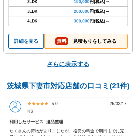
150,000
円(税込)～
2LDK
200,000
円(税込)～
3LDK
300,000
円(税込)～
4LDK
詳細を見る
無料
見積もりをしてみる
さらに表示する
茨城県下妻市対応店舗の口コミ(21件)
★★★★★
★★★★★
5.0
25/03/17
KS
利用したサービス: 遺品整理
たくさんの荷物がありましたが、格安の料金で期日までに完