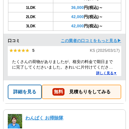
36,000
円(税込)～
1LDK
42,000
円(税込)～
2LDK
42,000
円(税込)～
3LDK
口コミ
この業者の口コミをもっと見る▶
★★★★★
★★★★★
5
KS (2025/03/17)
たくさんの荷物がありましたが、格安の料金で期日まで
に完了してくださいました。きれいに片付けてくださり
ありがとうございました。作業の進捗も報告してくださ
詳しく見る▼
り安心できました。
詳細を見る
無料
見積もりをしてみる
わんぱく お掃除隊