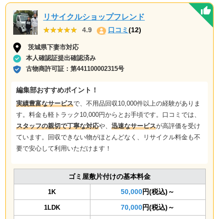
リサイクルショップフレンド
★★★★★
★★★★★
4.9
口コミ
(12)
茨城県下妻市対応
本人確認証提出確認済み
古物商許可証：
第441100002315号
編集部おすすめポイント！
実績豊富なサービス
で、不用品回収10,000件以上の経験がありま
す。料金も軽トラック10,000円からとお手頃です。口コミでは、
スタッフの親切で丁寧な対応
や、
迅速なサービス
が高評価を受け
ています。回収できない物がほとんどなく、リサイクル料金も不
要で安心して利用いただけます！
ゴミ屋敷片付けの基本料金
50,000
円(税込)～
1K
70,000
円(税込)～
1LDK