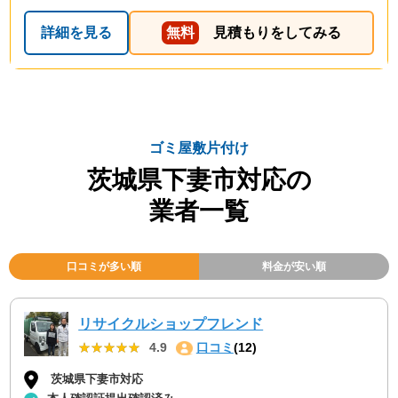
詳細を見る
無料
見積もりをしてみる
ゴミ屋敷片付け
茨城県下妻市対応の
業者一覧
口コミが多い順
料金が安い順
リサイクルショップフレンド
★★★★★
★★★★★
4.9
口コミ
(12)
茨城県下妻市対応