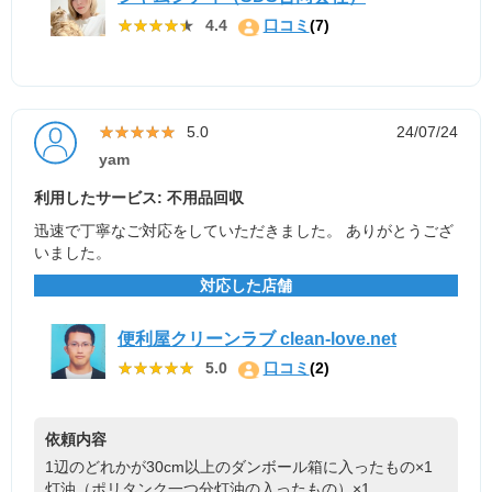
★★★★★
★★★★★
4.4
口コミ
(7)
★★★★★
★★★★★
5.0
24/07/24
yam
利用したサービス: 不用品回収
迅速で丁寧なご対応をしていただきました。 ありがとうござ
いました。
対応した店舗
便利屋クリーンラブ clean-love.net
★★★★★
★★★★★
5.0
口コミ
(2)
依頼内容
1辺のどれかが30cm以上のダンボール箱に入ったもの×1
灯油（ポリタンク一つ分灯油の入ったもの）×1