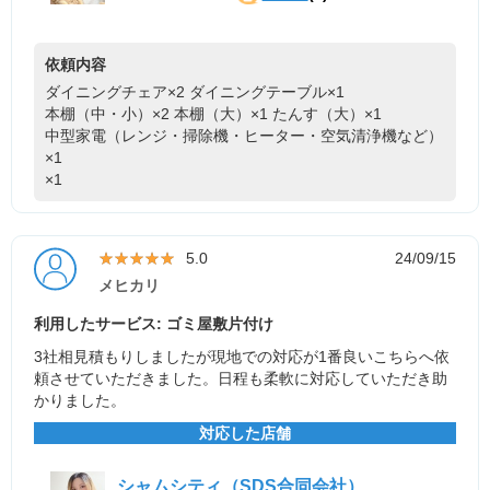
依頼内容
ダイニングチェア×2
ダイニングテーブル×1
本棚（中・小）×2
本棚（大）×1
たんす（大）×1
中型家電（レンジ・掃除機・ヒーター・空気清浄機など）
×1
×1
★★★★★
★★★★★
5.0
24/09/15
メヒカリ
利用したサービス: ゴミ屋敷片付け
3社相見積もりしましたが現地での対応が1番良いこちらへ依
頼させていただきました。日程も柔軟に対応していただき助
かりました。
対応した店舗
シャムシティ（SDS合同会社）