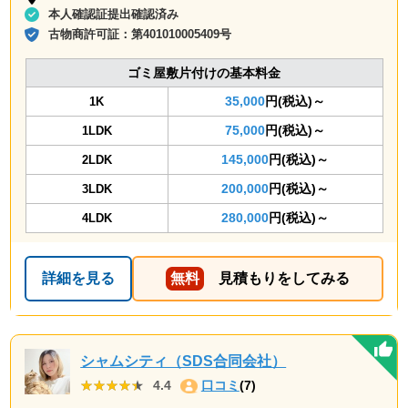
本人確認証提出確認済み
古物商許可証：
第401010005409号
ゴミ屋敷片付けの基本料金
35,000
円(税込)～
1K
75,000
円(税込)～
1LDK
145,000
円(税込)～
2LDK
200,000
円(税込)～
3LDK
280,000
円(税込)～
4LDK
詳細を見る
無料
見積もりをしてみる
シャムシティ（SDS合同会社）
★★★★★
★★★★★
4.4
口コミ
(7)