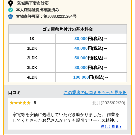
茨城県下妻市対応
本人確認証提出確認済み
古物商許可証：
第308832215264号
ゴミ屋敷片付けの基本料金
30,000
円(税込)～
1K
40,000
円(税込)～
1LDK
50,000
円(税込)～
2LDK
80,000
円(税込)～
3LDK
100,000
円(税込)～
4LDK
口コミ
この業者の口コミをもっと見る▶
★★★★★
★★★★★
5
北井(2025/02/20)
家電等を安価に処理していただき助かりました。 作業を
してくださったお兄さんがとても親切でサービス精神溢
れる方でした！
詳しく見る▼