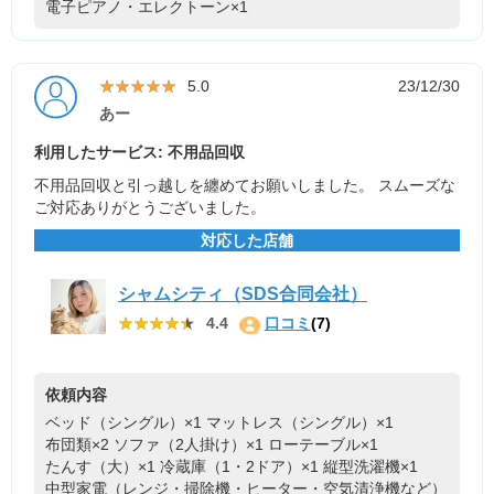
電子ピアノ・エレクトーン×1
★★★★★
★★★★★
5.0
23/12/30
あー
利用したサービス: 不用品回収
不用品回収と引っ越しを纏めてお願いしました。 スムーズな
ご対応ありがとうございました。
対応した店舗
シャムシティ（SDS合同会社）
★★★★★
★★★★★
4.4
口コミ
(7)
依頼内容
ベッド（シングル）×1
マットレス（シングル）×1
布団類×2
ソファ（2人掛け）×1
ローテーブル×1
たんす（大）×1
冷蔵庫（1・2ドア）×1
縦型洗濯機×1
中型家電（レンジ・掃除機・ヒーター・空気清浄機など）