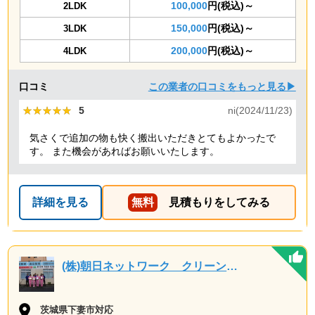
100,000
円(税込)～
2LDK
150,000
円(税込)～
3LDK
200,000
円(税込)～
4LDK
口コミ
この業者の口コミをもっと見る▶
★★★★★
★★★★★
5
ni(2024/11/23)
気さくで追加の物も快く搬出いただきとてもよかったで
す。 また機会があればお願いいたします。
詳細を見る
無料
見積もりをしてみる
(株)朝日ネットワーク クリーン事業部
茨城県下妻市対応