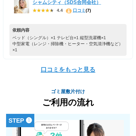
シャムシティ（SDS合同会社）
★★★★★
★★★★★
4.4
口コミ
(7)
依頼内容
ベッド（シングル）×1
テレビ台×1
縦型洗濯機×1
中型家電（レンジ・掃除機・ヒーター・空気清浄機など）
×1
口コミをもっと見る
ゴミ屋敷片付け
ご利用の流れ
STEP ❶