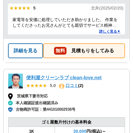
★★★★★
★★★★★
5
北井(2025/02/20)
家電等を安価に処理していただき助かりました。 作業を
してくださったお兄さんがとても親切でサービス精神溢
れる方でした！
詳しく見る▼
詳細を見る
無料
見積もりをしてみる
便利屋クリーンラブ clean-love.net
★★★★★
★★★★★
5.0
口コミ
(2)
茨城県下妻市対応
本人確認証提出確認済み
古物商許可証：
第441010002938号
ゴミ屋敷片付けの基本料金
30,000
円(税込)～
1K