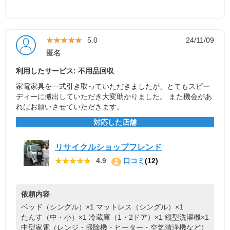
★★★★★
★★★★★
5.0
24/11/09
匿名
利用したサービス: 不用品回収
家電家具を一式引き取っていただきましたが、とてもスピー
ディーに搬出していただき大変助かりました。 また機会があ
ればお願いさせていただきます。
対応した店舗
リサイクルショップフレンド
★★★★★
★★★★★
4.9
口コミ
(12)
依頼内容
ベッド（シングル）×1
マットレス（シングル）×1
たんす（中・小）×1
冷蔵庫（1・2ドア）×1
縦型洗濯機×1
中型家電（レンジ・掃除機・ヒーター・空気清浄機など）