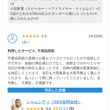
×2
小型家電（スピーカー・ヘアドライヤー・ケトルなど）×2
1辺のどれかが30cm以上のダンボール箱に入ったもの×4
袋に入れたもの×3
★★★★★
★★★★★
5.0
24/10/04
けい
利用したサービス: 不用品回収
不要品回収の見積りが最もリーズナブルだったので依頼した
のですが、金額の満足感だけでなく、依頼までのやりとりや
当日の作業の対応も良かったです。日時の調整や変更依頼に
も対応してくださり、当日も大型家具を大変手際よく運んで
くださり、あっという間に持っていってくださいました。文
句無し、大満足、大感謝です。
対応した店舗
シャムシティ（SDS合同会社）
★★★★★
★★★★★
4.4
口コミ
(7)