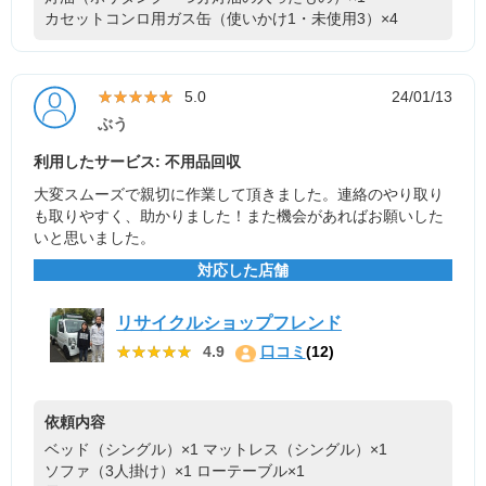
カセットコンロ用ガス缶（使いかけ1・未使用3）×4
★★★★★
★★★★★
5.0
24/01/13
ぶう
利用したサービス: 不用品回収
大変スムーズで親切に作業して頂きました。連絡のやり取り
も取りやすく、助かりました！また機会があればお願いした
いと思いました。
対応した店舗
リサイクルショップフレンド
★★★★★
★★★★★
4.9
口コミ
(12)
依頼内容
ベッド（シングル）×1
マットレス（シングル）×1
ソファ（3人掛け）×1
ローテーブル×1