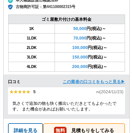
本人確認証提出確認済み
古物商許可証：
第441100002315号
ゴミ屋敷片付けの基本料金
50,000
円(税込)～
1K
70,000
円(税込)～
1LDK
100,000
円(税込)～
2LDK
150,000
円(税込)～
3LDK
200,000
円(税込)～
4LDK
口コミ
この業者の口コミをもっと見る▶
★★★★★
★★★★★
5
ni(2024/11/23)
気さくで追加の物も快く搬出いただきとてもよかったで
す。 また機会があればお願いいたします。
詳細を見る
無料
見積もりをしてみる