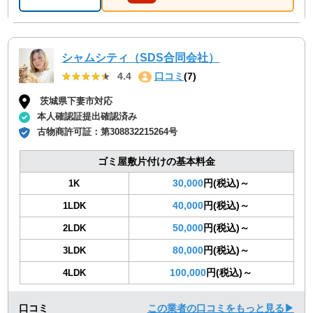
シャムシティ（SDS合同会社）
★★★★★
★★★★★
4.4
口コミ
(7)
茨城県下妻市対応
本人確認証提出確認済み
古物商許可証：
第308832215264号
ゴミ屋敷片付けの基本料金
30,000
円(税込)～
1K
40,000
円(税込)～
1LDK
50,000
円(税込)～
2LDK
80,000
円(税込)～
3LDK
100,000
円(税込)～
4LDK
口コミ
この業者の口コミをもっと見る▶