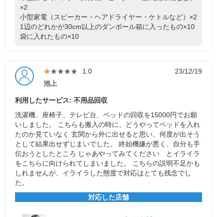
×2
小型家電（スピーカー・ヘアドライヤー・ケトルなど）×2
1辺のどれかが30cm以上のダンボール箱に入ったもの×10
袋に入れたもの×10
★★★★★
★★★★★
1.0
23/12/19
池上
利用したサービス: 不用品回収
洗濯機、座椅子、テレビ台、ベッドの回収を15000円でお願
いしました。 こちらも搬入の時に、どうやってベッドを入れ
たのか見ていなく 玄関から外に出せると思い、何度が出そう
として結果出せずじまいでした。 終始機嫌が悪く、自分も手
伝おうとしたところ じゃあやってみてください とイライラ
をこちらに向けられてしまいました。 こちらの説明不足かも
しれませんが、イライラした態度で対応はとても残念でし
た。
対応した店舗