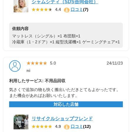
シャムシティ（SDS合同会社）
★★★★★
★★★★★
4.4
口コミ
(7)
依頼内容
マットレス（シングル）×1
布団類×1
冷蔵庫（1・2ドア）×1
縦型洗濯機×1
ゲーミングチェア×1
★★★★★
★★★★★
5.0
24/11/23
ni
利用したサービス: 不用品回収
気さくで追加の物も快く搬出いただきとてもよかったです。
また機会があればお願いいたします。
対応した店舗
リサイクルショップフレンド
★★★★★
★★★★★
4.9
口コミ
(12)