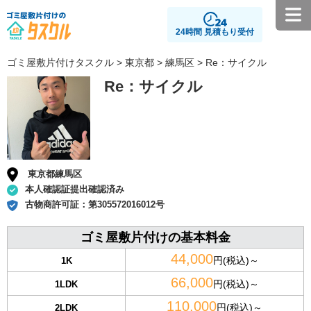
24時間 見積もり受付
ゴミ屋敷片付けタスクル
>
東京都
>
練馬区
> Re：サイクル
Re：サイクル
東京都練馬区
本人確認証提出確認済み
古物商許可証：
第305572016012号
ゴミ屋敷片付けの基本料金
44,000
円(税込)～
1K
66,000
円(税込)～
1LDK
110,000
円(税込)～
2LDK