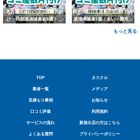
名古屋市緑区のゴミ屋敷片付
和光市のゴミ屋敷片付け・汚部
け・汚部屋清掃業者9選！安
屋清掃業者7選！安い・費用相
い・費用相場も
場も
もっと見る
TOP
タスクル
業者一覧
メディア
見積もり事例
お知らせ
口コミ評価
利用規約
サービスの流れ
新規出店の方はこちら
よくある質問
プライバシーポリシー