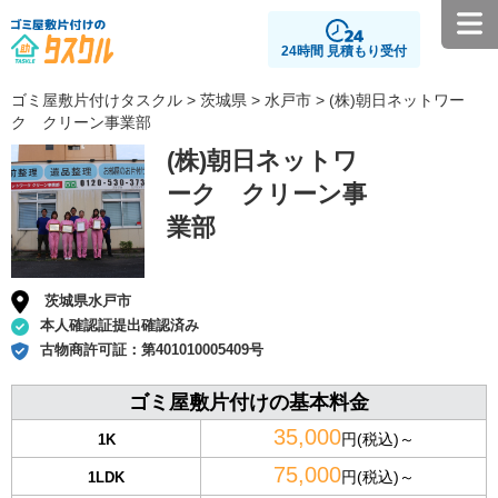
24時間 見積もり受付
ゴミ屋敷片付けタスクル
>
茨城県
>
水戸市
> (株)朝日ネットワー
ク クリーン事業部
(株)朝日ネットワ
ーク クリーン事
業部
茨城県水戸市
本人確認証提出確認済み
古物商許可証：
第401010005409号
ゴミ屋敷片付けの基本料金
35,000
円(税込)～
1K
75,000
円(税込)～
1LDK