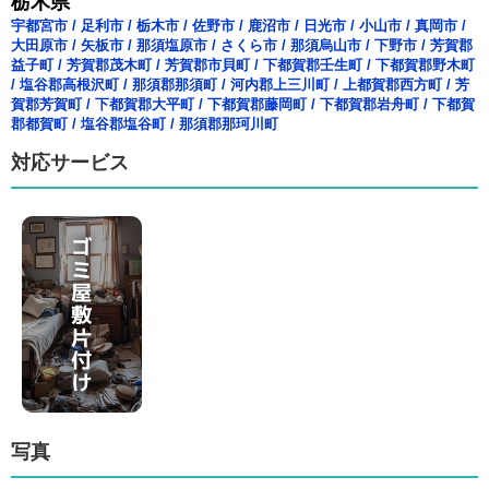
栃木県
宇都宮市
/
足利市
/
栃木市
/
佐野市
/
鹿沼市
/
日光市
/
小山市
/
真岡市
/
大田原市
/
矢板市
/
那須塩原市
/
さくら市
/
那須烏山市
/
下野市
/
芳賀郡
益子町
/
芳賀郡茂木町
/
芳賀郡市貝町
/
下都賀郡壬生町
/
下都賀郡野木町
/
塩谷郡高根沢町
/
那須郡那須町
/
河内郡上三川町
/
上都賀郡西方町
/
芳
賀郡芳賀町
/
下都賀郡大平町
/
下都賀郡藤岡町
/
下都賀郡岩舟町
/
下都賀
郡都賀町
/
塩谷郡塩谷町
/
那須郡那珂川町
対応サービス
写真