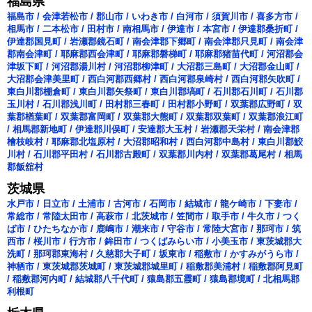
福島県
福島市
/
会津若松市
/
郡山市
/
いわき市
/
白河市
/
須賀川市
/
喜多方市
/
相馬市
/
二本松市
/
田村市
/
南相馬市
/
伊達市
/
本宮市
/
伊達郡桑折町
/
伊達郡国見町
/
岩瀬郡鏡石町
/
南会津郡下郷町
/
南会津郡只見町
/
南会津
郡南会津町
/
耶麻郡西会津町
/
耶麻郡磐梯町
/
耶麻郡猪苗代町
/
河沼郡会
津坂下町
/
河沼郡湯川村
/
河沼郡柳津町
/
大沼郡三島町
/
大沼郡金山町
/
大沼郡会津美里町
/
西白河郡西郷村
/
西白河郡泉崎村
/
西白河郡矢吹町
/
東白川郡棚倉町
/
東白川郡矢祭町
/
東白川郡塙町
/
石川郡石川町
/
石川郡
玉川村
/
石川郡浅川町
/
田村郡三春町
/
田村郡小野町
/
双葉郡広野町
/
双
葉郡楢葉町
/
双葉郡富岡町
/
双葉郡大熊町
/
双葉郡双葉町
/
双葉郡浪江町
/
相馬郡新地町
/
伊達郡川俣町
/
安達郡大玉村
/
岩瀬郡天栄村
/
南会津郡
檜枝岐村
/
耶麻郡北塩原村
/
大沼郡昭和村
/
西白河郡中島村
/
東白川郡鮫
川村
/
石川郡平田村
/
石川郡古殿町
/
双葉郡川内村
/
双葉郡葛尾村
/
相馬
郡飯舘村
茨城県
水戸市
/
日立市
/
土浦市
/
古河市
/
石岡市
/
結城市
/
龍ケ崎市
/
下妻市
/
常総市
/
常陸太田市
/
高萩市
/
北茨城市
/
笠間市
/
取手市
/
牛久市
/
つく
ば市
/
ひたちなか市
/
鹿嶋市
/
潮来市
/
守谷市
/
常陸大宮市
/
那珂市
/
筑
西市
/
桜川市
/
行方市
/
鉾田市
/
つくばみらい市
/
小美玉市
/
東茨城郡大
洗町
/
那珂郡東海村
/
久慈郡大子町
/
坂東市
/
稲敷市
/
かすみがうら市
/
神栖市
/
東茨城郡茨城町
/
東茨城郡城里町
/
稲敷郡美浦村
/
稲敷郡阿見町
/
稲敷郡河内町
/
結城郡八千代町
/
猿島郡五霞町
/
猿島郡境町
/
北相馬郡
利根町