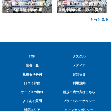
名古屋市緑区のゴミ屋敷片付
和光市のゴミ屋敷片付け・汚部
け・汚部屋清掃業者9選！安
屋清掃業者7選！安い・費用相
い・費用相場も
場も
もっと見る
TOP
タスクル
業者一覧
メディア
見積もり事例
お知らせ
口コミ評価
利用規約
サービスの流れ
新規出店の方はこちら
よくある質問
プライバシーポリシー
対応エリア
キャンセルポリシー