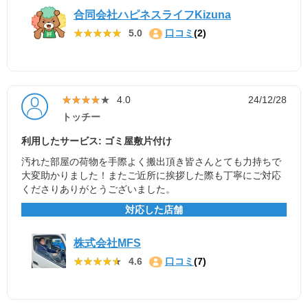
合同会社ハピネスライフKizuna
★★★★★
★★★★★
5.0
口コミ
(2)
★★★★★
★★★★★
4.0
24/12/28
トッチー
利用したサービス: ゴミ屋敷片付け
汚れた部屋の荷物を手際よく搬出頂き皆さんとても力持ちで
大変助かりました！またご近所に挨拶した際も丁寧にご対応
くださりありがとうございました。
対応した店舗
株式会社MFS
★★★★★
★★★★★
4.6
口コミ
(7)