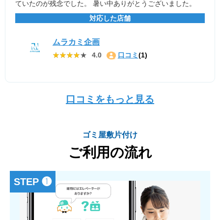
ていたのが残念でした。 暑い中ありがとうございました。
対応した店舗
ムラカミ企画
★★★★★
★★★★★
4.0
口コミ
(1)
口コミをもっと見る
ゴミ屋敷片付け
ご利用の流れ
STEP ❶