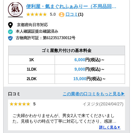
便利屋・氣まぐれふぁみりー（不用品回収・遺品整理・お墓参り代行等、幅広く対応しております）
★★★★★
★★★★★
5.0
口コミ
(1)
京都府向日市対応
本人確認証提出確認済み
古物商許可証：
第612351730012号
ゴミ屋敷片付けの基本料金
6,000
円(税込)～
1K
9,000
円(税込)～
1LDK
15,000
円(税込)～
2LDK
口コミ
この業者の口コミをもっと見る▶
★★★★★
★★★★★
5
イヌジタ(2024/04/27)
ご夫婦かわかりませんが、男女2人で来てくださいまし
た。見積もりの時点で丁寧に対応してくださり、感謝し
ております。
詳しく見る▼