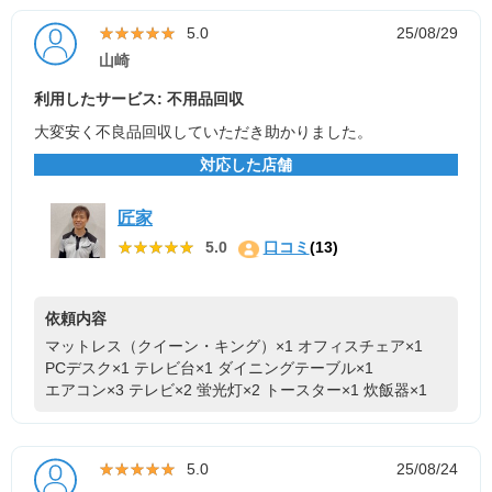
★★★★★
★★★★★
5.0
25/08/29
山崎
利用したサービス: 不用品回収
大変安く不良品回収していただき助かりました。
対応した店舗
匠家
★★★★★
★★★★★
5.0
口コミ
(13)
依頼内容
マットレス（クイーン・キング）×1
オフィスチェア×1
PCデスク×1
テレビ台×1
ダイニングテーブル×1
エアコン×3
テレビ×2
蛍光灯×2
トースター×1
炊飯器×1
★★★★★
★★★★★
5.0
25/08/24