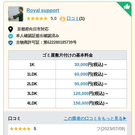
Royal support
★★★★★
★★★★★
5.0
口コミ
(1)
京都府向日市対応
本人確認証提出確認済み
古物商許可証：
第622280185739号
ゴミ屋敷片付けの基本料金
30,000
円(税込)～
1K
60,000
円(税込)～
1LDK
90,000
円(税込)～
2LDK
120,000
円(税込)～
3LDK
150,000
円(税込)～
4LDK
口コミ
この業者の口コミをもっと見る▶
★★★★★
★★★★★
5
フ(2023/07/09)