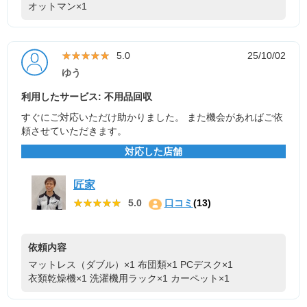
オットマン×1
★★★★★
★★★★★
5.0
25/10/02
ゆう
利用したサービス: 不用品回収
すぐにご対応いただけ助かりました。 また機会があればご依
頼させていただきます。
対応した店舗
匠家
★★★★★
★★★★★
5.0
口コミ
(13)
依頼内容
マットレス（ダブル）×1
布団類×1
PCデスク×1
衣類乾燥機×1
洗濯機用ラック×1
カーペット×1