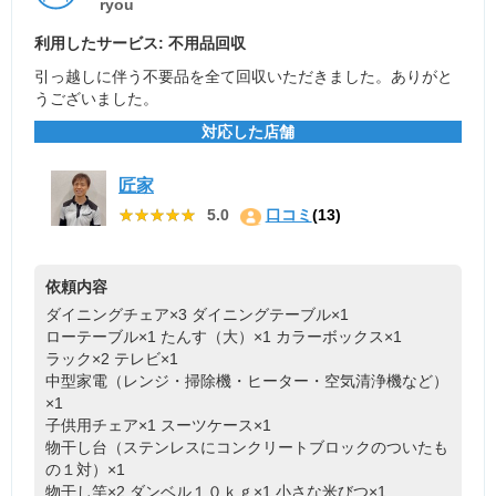
ryou
利用したサービス: 不用品回収
引っ越しに伴う不要品を全て回収いただきました。ありがと
うございました。
対応した店舗
匠家
★★★★★
★★★★★
5.0
口コミ
(13)
依頼内容
ダイニングチェア×3
ダイニングテーブル×1
ローテーブル×1
たんす（大）×1
カラーボックス×1
ラック×2
テレビ×1
中型家電（レンジ・掃除機・ヒーター・空気清浄機など）
×1
子供用チェア×1
スーツケース×1
物干し台（ステンレスにコンクリートブロックのついたも
の１対）×1
物干し竿×2
ダンベル１０ｋｇ×1
小さな米びつ×1