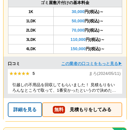
ゴミ屋敷片付けの基本料金
30,000
円(税込)～
1K
50,000
円(税込)～
1LDK
70,000
円(税込)～
2LDK
110,000
円(税込)～
3LDK
150,000
円(税込)～
4LDK
口コミ
この業者の口コミをもっと見る▶
★★★★★
★★★★★
5
まろ(2024/05/11)
引越しの不用品を回収してもらいました！ 見積もりをい
ろんなところで取って、1番安かったというので決めたの
ですが、 対応や話し方も、丁寧で優しく、 作業自体も素
早くやってくださってとても良かったです。 また不用品
回収の時は料金しようと思いました！
詳細を見る
無料
見積もりをしてみる