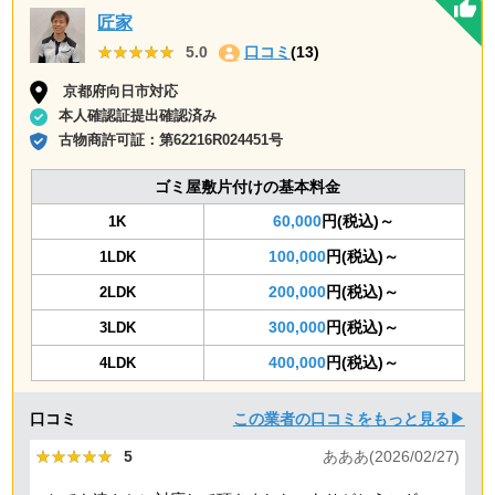
匠家
★★★★★
★★★★★
5.0
口コミ
(13)
京都府向日市対応
本人確認証提出確認済み
古物商許可証：
第62216R024451号
ゴミ屋敷片付けの基本料金
60,000
円(税込)～
1K
100,000
円(税込)～
1LDK
200,000
円(税込)～
2LDK
300,000
円(税込)～
3LDK
400,000
円(税込)～
4LDK
口コミ
この業者の口コミをもっと見る▶
★★★★★
★★★★★
5
あああ(2026/02/27)