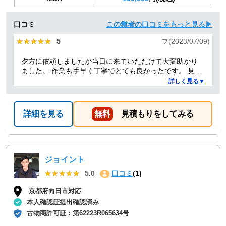
口コミ
この業者の口コミをもっと見る▶
★★★★★
★★★★★
5
フ(2023/07/09)
夕方に依頼しましたが当日に来ていただけて大変助かり
ました。 作業も手早く丁寧でとても良かったです。 見積
り金額以上の追加料金もありませんでした。 ありがとう
詳しく見る▼
ございました。
詳細を見る
無料
見積もりをしてみる
ジョイント
★★★★★
★★★★★
5.0
口コミ
(1)
京都府向日市対応
本人確認証提出確認済み
古物商許可証：
第62223R065634号