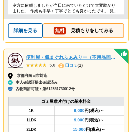
夕方に依頼しましたが当日に来ていただけて大変助かり
ました。 作業も手早く丁寧でとても良かったです。 見積
り金額以上の追加料金もありませんでした。 ありがとう
ございました。
詳細を見る
無料
見積もりをしてみる
便利屋・氣まぐれふぁみりー（不用品回収・遺品整理・お墓参り代行等、幅広く対応しております）
★★★★★
★★★★★
5.0
口コミ
(1)
京都府向日市対応
本人確認証提出確認済み
古物商許可証：
第612351730012号
ゴミ屋敷片付けの基本料金
6,000
円(税込)～
1K
9,000
円(税込)～
1LDK
15,000
円(税込)～
2LDK