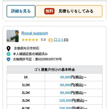
詳細を見る
無料
見積もりをしてみる
Royal support
★★★★★
★★★★★
5.0
口コミ
(1)
京都府向日市対応
本人確認証提出確認済み
古物商許可証：
第622280185739号
ゴミ屋敷片付けの基本料金
30,000
円(税込)～
1K
60,000
円(税込)～
1LDK
90,000
円(税込)～
2LDK
120,000
円(税込)～
3LDK
150,000
円(税込)～
4LDK