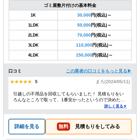
ゴミ屋敷片付けの基本料金
30,000
円(税込)～
1K
50,000
円(税込)～
1LDK
70,000
円(税込)～
2LDK
110,000
円(税込)～
3LDK
150,000
円(税込)～
4LDK
口コミ
この業者の口コミをもっと見る▶
★★★★★
★★★★★
5
まろ(2024/05/11)
引越しの不用品を回収してもらいました！ 見積もりをい
ろんなところで取って、1番安かったというので決めたの
ですが、 対応や話し方も、丁寧で優しく、 作業自体も素
詳しく見る▼
早くやってくださってとても良かったです。 また不用品
回収の時は料金しようと思いました！
詳細を見る
無料
見積もりをしてみる