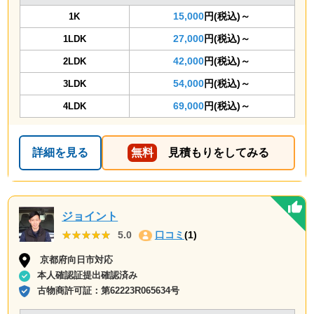
15,000
円(税込)～
1K
27,000
円(税込)～
1LDK
42,000
円(税込)～
2LDK
54,000
円(税込)～
3LDK
69,000
円(税込)～
4LDK
詳細を見る
無料
見積もりをしてみる
ジョイント
★★★★★
★★★★★
5.0
口コミ
(1)
京都府向日市対応
本人確認証提出確認済み
古物商許可証：
第62223R065634号