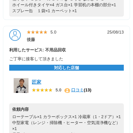
ホイール付きタイヤ×4
ガス台×1
学習机の本棚の部分×1
スプレー缶 １袋×1
カーペット×1
★★★★★
★★★★★
5.0
25/08/13
後藤
利用したサービス: 不用品回収
ご丁寧に接客して頂きました
対応した店舗
匠家
★★★★★
★★★★★
5.0
口コミ
(13)
依頼内容
ローテーブル×1
カラーボックス×1
冷蔵庫（1・2ドア）×1
中型家電（レンジ・掃除機・ヒーター・空気清浄機など）
×1