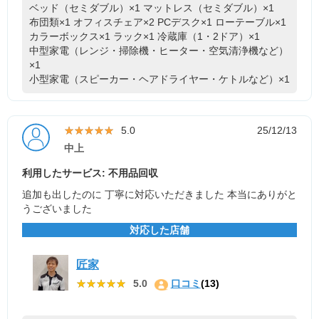
ベッド（セミダブル）×1
マットレス（セミダブル）×1
布団類×1
オフィスチェア×2
PCデスク×1
ローテーブル×1
カラーボックス×1
ラック×1
冷蔵庫（1・2ドア）×1
中型家電（レンジ・掃除機・ヒーター・空気清浄機など）
×1
小型家電（スピーカー・ヘアドライヤー・ケトルなど）×1
★★★★★
★★★★★
5.0
25/12/13
中上
利用したサービス: 不用品回収
追加も出したのに 丁寧に対応いただきました 本当にありがと
うございました
対応した店舗
匠家
★★★★★
★★★★★
5.0
口コミ
(13)