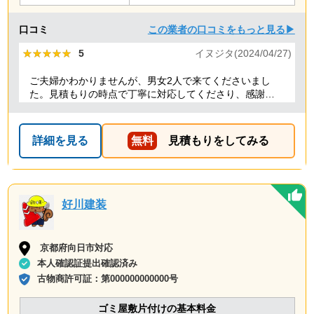
口コミ
この業者の口コミをもっと見る▶
★★★★★
★★★★★
5
イヌジタ(2024/04/27)
ご夫婦かわかりませんが、男女2人で来てくださいまし
た。見積もりの時点で丁寧に対応してくださり、感謝し
ております。
詳細を見る
無料
見積もりをしてみる
好川建装
京都府向日市対応
本人確認証提出確認済み
古物商許可証：
第000000000000号
ゴミ屋敷片付けの基本料金