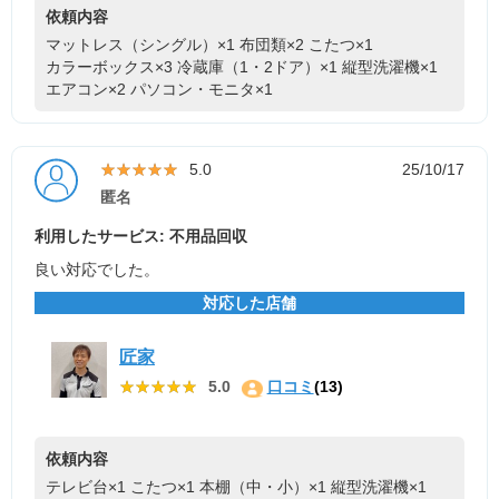
依頼内容
マットレス（シングル）×1
布団類×2
こたつ×1
カラーボックス×3
冷蔵庫（1・2ドア）×1
縦型洗濯機×1
エアコン×2
パソコン・モニタ×1
★★★★★
★★★★★
5.0
25/10/17
匿名
利用したサービス: 不用品回収
良い対応でした。
対応した店舗
匠家
★★★★★
★★★★★
5.0
口コミ
(13)
依頼内容
テレビ台×1
こたつ×1
本棚（中・小）×1
縦型洗濯機×1