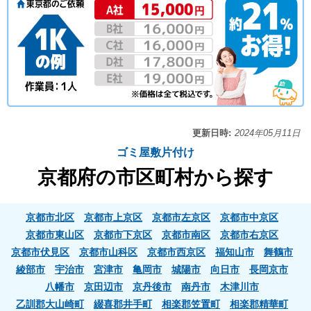
更新日時:
2024年05月11日
ゴミ屋敷片付け
京都府の市区町村から探す
京都市北区
京都市上京区
京都市左京区
京都市中京区
京都市東山区
京都市下京区
京都市南区
京都市右京区
京都市伏見区
京都市山科区
京都市西京区
福知山市
舞鶴市
綾部市
宇治市
宮津市
亀岡市
城陽市
向日市
長岡京市
八幡市
京田辺市
京丹後市
南丹市
木津川市
乙訓郡大山崎町
綴喜郡井手町
相楽郡笠置町
相楽郡精華町