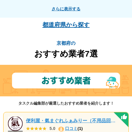
相楽郡南山城村
船井郡京丹波町
与謝郡与謝野町
さらに表示する
久世郡久御山町
綴喜郡宇治田原町
相楽郡和束町
与謝郡伊根町
都道府県から探す
京都府の
おすすめ業者7選
タスクル編集部が厳選したおすすめ業者を紹介します！
便利屋・氣まぐれふぁみりー（不用品回収・遺品整理・お墓参り代行等、幅広く対応しております）
★★★★★
★★★★★
5.0
口コミ
(1)