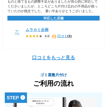
ものと捨てるもの調整不足がありましたが良心的に対応して
くださいましたが、ところどころ片付け忘れの不用品が残っ
ていたのが残念でした。 暑い中ありがとうございました。
対応した店舗
ムラカミ企画
★★★★★
★★★★★
4.0
口コミ
(1)
口コミをもっと見る
ゴミ屋敷片付け
ご利用の流れ
STEP ❶