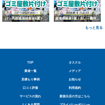
名古屋市緑区のゴミ屋敷片付
和光市のゴミ屋敷片付け・汚部
け・汚部屋清掃業者9選！安
屋清掃業者7選！安い・費用相
い・費用相場も
場も
もっと見る
TOP
タスクル
業者一覧
メディア
見積もり事例
お知らせ
口コミ評価
利用規約
サービスの流れ
新規出店の方はこちら
よくある質問
プライバシーポリシー