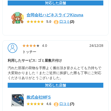
対応した店舗
合同会社ハピネスライフKizuna
★★★★★
★★★★★
5.0
口コミ
(2)
★★★★★
★★★★★
4.0
24/12/28
トッチー
利用したサービス: ゴミ屋敷片付け
汚れた部屋の荷物を手際よく搬出頂き皆さんとても力持ちで
大変助かりました！またご近所に挨拶した際も丁寧にご対応
くださりありがとうございました。
対応した店舗
株式会社MFS
★★★★★
★★★★★
4.6
口コミ
(7)