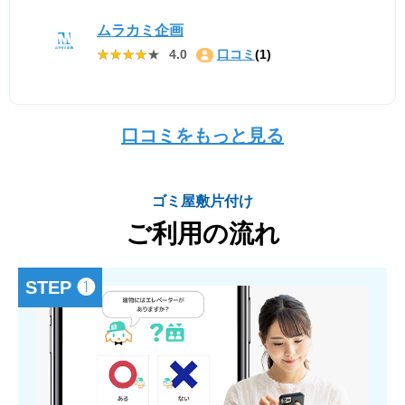
ムラカミ企画
★★★★★
★★★★★
4.0
口コミ
(1)
口コミをもっと見る
ゴミ屋敷片付け
ご利用の流れ
STEP ❶