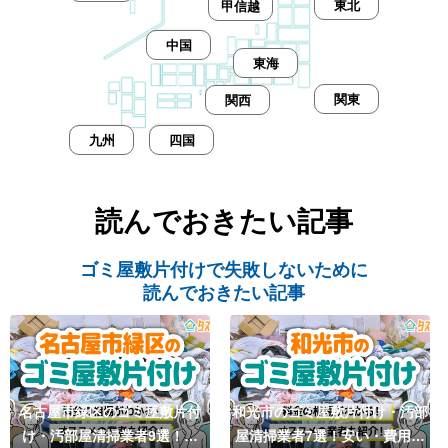
東北
甲信越
中国
東海
関東
関西
九州
四国
読んでおきたい記事
ゴミ屋敷片付けで失敗しないために
読んでおきたい記事
名古屋市緑区のゴミ屋敷片付
和光市のゴミ屋敷片付け・汚部
け・汚部屋清掃業者9選！安
屋清掃業者7選！安い・費用相