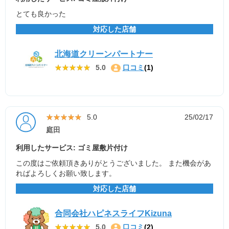
とても良かった
対応した店舗
北海道クリーンパートナー
★★★★★
★★★★★
5.0
口コミ
(1)
★★★★★
★★★★★
5.0
25/02/17
庭田
利用したサービス: ゴミ屋敷片付け
この度はご依頼頂きありがとうございました。 また機会があ
ればよろしくお願い致します。
対応した店舗
合同会社ハピネスライフKizuna
★★★★★
★★★★★
5.0
口コミ
(2)