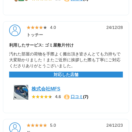
★★★★★
★★★★★
4.0
24/12/28
トッチー
利用したサービス: ゴミ屋敷片付け
汚れた部屋の荷物を手際よく搬出頂き皆さんとても力持ちで
大変助かりました！またご近所に挨拶した際も丁寧にご対応
くださりありがとうございました。
対応した店舗
株式会社MFS
★★★★★
★★★★★
4.6
口コミ
(7)
★★★★★
★★★★★
5.0
24/12/23