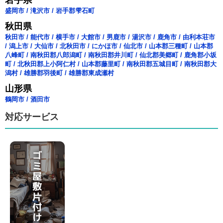
岩手県
盛岡市
/
滝沢市
/
岩手郡雫石町
秋田県
秋田市
/
能代市
/
横手市
/
大館市
/
男鹿市
/
湯沢市
/
鹿角市
/
由利本荘市
/
潟上市
/
大仙市
/
北秋田市
/
にかほ市
/
仙北市
/
山本郡三種町
/
山本郡
八峰町
/
南秋田郡八郎潟町
/
南秋田郡井川町
/
仙北郡美郷町
/
鹿角郡小坂
町
/
北秋田郡上小阿仁村
/
山本郡藤里町
/
南秋田郡五城目町
/
南秋田郡大
潟村
/
雄勝郡羽後町
/
雄勝郡東成瀬村
山形県
鶴岡市
/
酒田市
対応サービス