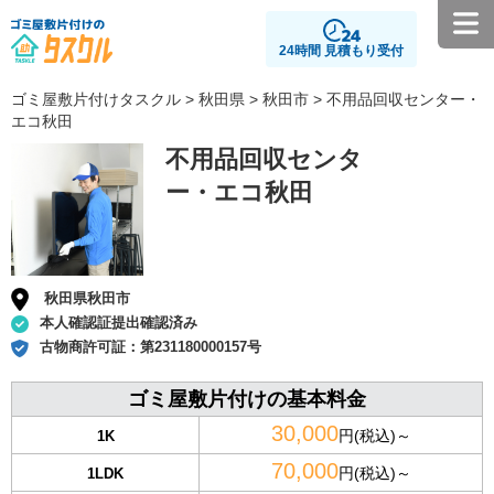
24時間 見積もり受付
ゴミ屋敷片付けタスクル
>
秋田県
>
秋田市
> 不用品回収センター・
エコ秋田
不用品回収センタ
ー・エコ秋田
秋田県秋田市
本人確認証提出確認済み
古物商許可証：
第231180000157号
ゴミ屋敷片付けの基本料金
30,000
円(税込)～
1K
70,000
円(税込)～
1LDK