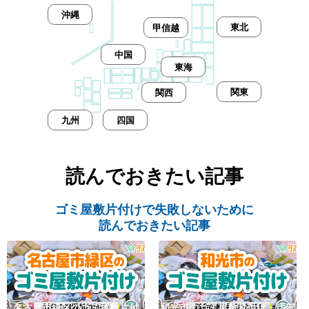
沖縄
東北
甲信越
中国
東海
関東
関西
九州
四国
読んでおきたい記事
ゴミ屋敷片付けで失敗しないために
読んでおきたい記事
名古屋市緑区のゴミ屋敷片付
和光市のゴミ屋敷片付け・汚部