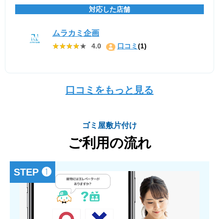
対応した店舗
ムラカミ企画
★★★★★
★★★★★
4.0
口コミ
(1)
口コミをもっと見る
ゴミ屋敷片付け
ご利用の流れ
STEP ❶