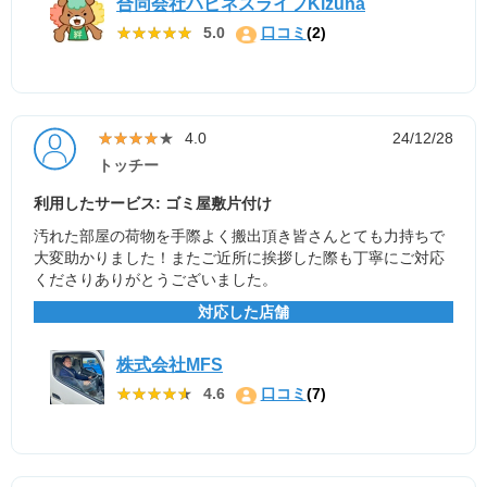
合同会社ハピネスライフKizuna
★★★★★
★★★★★
5.0
口コミ
(2)
★★★★★
★★★★★
4.0
24/12/28
トッチー
利用したサービス: ゴミ屋敷片付け
汚れた部屋の荷物を手際よく搬出頂き皆さんとても力持ちで
大変助かりました！またご近所に挨拶した際も丁寧にご対応
くださりありがとうございました。
対応した店舗
株式会社MFS
★★★★★
★★★★★
4.6
口コミ
(7)