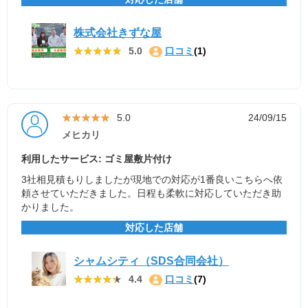
株式会社きずな屋
★★★★★
★★★★★
5.0
口コミ
(1)
★★★★★
★★★★★
5.0
24/09/15
メヒカリ
利用したサービス: ゴミ屋敷片付け
3社相見積もりしましたが現地での対応が1番良いこちらへ依
頼させていただきました。日程も柔軟に対応していただき助
かりました。
対応した店舗
シャムシティ（SDS合同会社）
★★★★★
★★★★★
4.4
口コミ
(7)