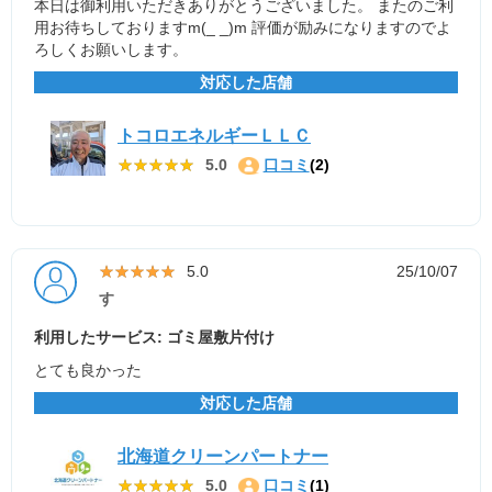
本日は御利用いただきありがとうございました。 またのご利
用お待ちしておりますm(_ _)m 評価が励みになりますのでよ
ろしくお願いします。
対応した店舗
トコロエネルギーＬＬＣ
★★★★★
★★★★★
5.0
口コミ
(2)
★★★★★
★★★★★
5.0
25/10/07
す
利用したサービス: ゴミ屋敷片付け
とても良かった
対応した店舗
北海道クリーンパートナー
★★★★★
★★★★★
5.0
口コミ
(1)