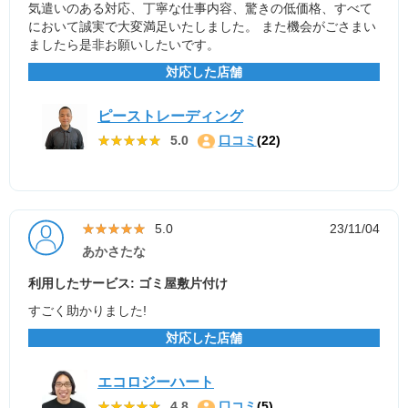
気遣いのある対応、丁寧な仕事内容、驚きの低価格、すべて
において誠実で大変満足いたしました。 また機会がごさまい
ましたら是非お願いしたいです。
対応した店舗
ピーストレーディング
★★★★★
★★★★★
5.0
口コミ
(22)
★★★★★
★★★★★
5.0
23/11/04
あかさたな
利用したサービス: ゴミ屋敷片付け
すごく助かりました!
対応した店舗
エコロジーハート
★★★★★
★★★★★
4.8
口コミ
(5)