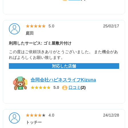
★★★★★
★★★★★
5.0
25/02/17
庭田
利用したサービス: ゴミ屋敷片付け
この度はご依頼頂きありがとうございました。 また機会があ
ればよろしくお願い致します。
対応した店舗
合同会社ハピネスライフKizuna
★★★★★
★★★★★
5.0
口コミ
(2)
★★★★★
★★★★★
4.0
24/12/28
トッチー