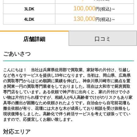
100,000
円(税込)～
3LDK
130,000
円(税込)～
4LDK
口コミ
店舗詳細
ごあいさつ
こんにちは！ 当社は兵庫県佐用郡で買取業、家財等の片付け、引越し
など色々なサービスを提供し19年になります。当初は、岡山県、広島県
の買取専門からはじめ順調に業績を伸ばし、神奈川県川崎市に拠点を置
き関東一円の買取専門業者をしておりました。現在は大和市で厨房買取
専門店をしています。ある依頼で神戸市に出向くと、家の片付けで小さ
い物は片付けられ様ですが、相続人が6人高齢者でけがのリスクもあり家
具等の搬出が困難なため依頼されたようです。自治会から自宅前花壇も
撤去依頼が有り、花壇には大きな木が成長しており相談を受け抜根をし
現状復帰をしました。高齢化で伴う終活サービスを考えて頑張っててい
ますので、応援宜しくお願い致します。
対応エリア