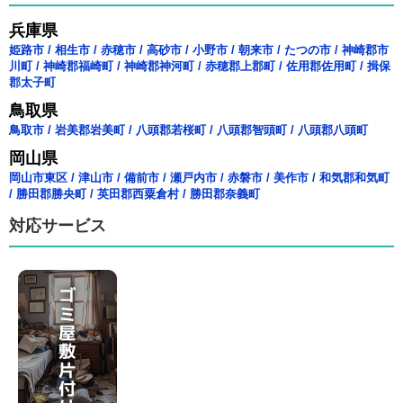
兵庫県
姫路市
/
相生市
/
赤穂市
/
高砂市
/
小野市
/
朝来市
/
たつの市
/
神崎郡市
川町
/
神崎郡福崎町
/
神崎郡神河町
/
赤穂郡上郡町
/
佐用郡佐用町
/
揖保
郡太子町
鳥取県
鳥取市
/
岩美郡岩美町
/
八頭郡若桜町
/
八頭郡智頭町
/
八頭郡八頭町
岡山県
岡山市東区
/
津山市
/
備前市
/
瀬戸内市
/
赤磐市
/
美作市
/
和気郡和気町
/
勝田郡勝央町
/
英田郡西粟倉村
/
勝田郡奈義町
対応サービス