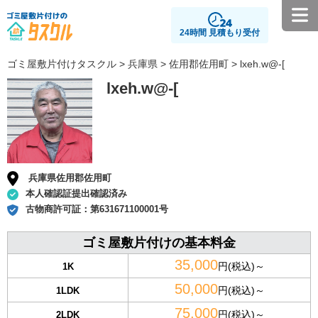
24時間 見積もり受付
ゴミ屋敷片付けタスクル
>
兵庫県
>
佐用郡佐用町
> lxeh.w@-[
lxeh.w@-[
兵庫県佐用郡佐用町
本人確認証提出確認済み
古物商許可証：
第631671100001号
ゴミ屋敷片付けの基本料金
35,000
円(税込)～
1K
50,000
円(税込)～
1LDK
75,000
円(税込)～
2LDK