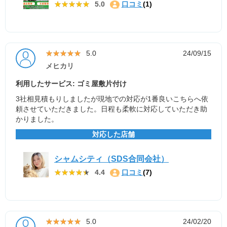
★★★★★
★★★★★
5.0
口コミ
(1)
★★★★★
★★★★★
5.0
24/09/15
メヒカリ
利用したサービス: ゴミ屋敷片付け
3社相見積もりしましたが現地での対応が1番良いこちらへ依
頼させていただきました。日程も柔軟に対応していただき助
かりました。
対応した店舗
シャムシティ（SDS合同会社）
★★★★★
★★★★★
4.4
口コミ
(7)
★★★★★
★★★★★
5.0
24/02/20