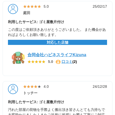
★★★★★
★★★★★
5.0
25/02/17
庭田
利用したサービス: ゴミ屋敷片付け
この度はご依頼頂きありがとうございました。 また機会があ
ればよろしくお願い致します。
対応した店舗
合同会社ハピネスライフKizuna
★★★★★
★★★★★
5.0
口コミ
(2)
★★★★★
★★★★★
4.0
24/12/28
トッチー
利用したサービス: ゴミ屋敷片付け
汚れた部屋の荷物を手際よく搬出頂き皆さんとても力持ちで
大変助かりました！またご近所に挨拶した際も丁寧にご対応