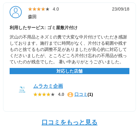
★★★★★
★★★★★
4.0
23/09/18
森田
利用したサービス: ゴミ屋敷片付け
沢山の不用品とネズミの糞で大変な中片付けていただき感謝
しております。施行までに時間がなく、片付ける範囲や残す
ものと捨てるもの調整不足がありましたが良心的に対応して
くださいましたが、ところどころ片付け忘れの不用品が残っ
ていたのが残念でした。 暑い中ありがとうございました。
対応した店舗
ムラカミ企画
★★★★★
★★★★★
4.0
口コミ
(1)
口コミをもっと見る