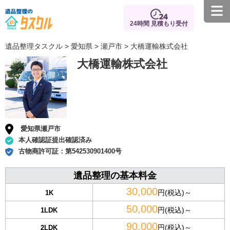
24時間 見積もり受付
遺品整理タスクル
>
愛知県
>
瀬戸市
> 大橋運輸株式会社
大橋運輸株式会社
愛知県瀬戸市
本人確認証提出確認済み
古物商許可証：
第542530901400号
遺品整理の基本料金
30,000
円(税込)～
1K
50,000
円(税込)～
1LDK
90,000
円(税込)～
2LDK