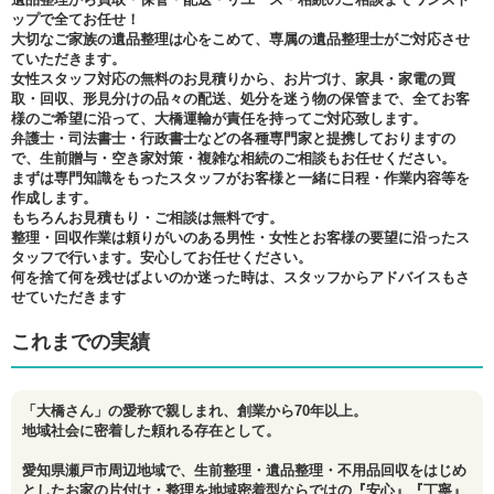
ップで全てお任せ！
大切なご家族の遺品整理は心をこめて、専属の遺品整理士がご対応させ
ていただきます。
女性スタッフ対応の無料のお見積りから、お片づけ、家具・家電の買
取・回収、形見分けの品々の配送、処分を迷う物の保管まで、全てお客
様のご希望に沿って、大橋運輸が責任を持ってご対応致します。
弁護士・司法書士・行政書士などの各種専門家と提携しておりますの
で、生前贈与・空き家対策・複雑な相続のご相談もお任せください。
まずは専門知識をもったスタッフがお客様と一緒に日程・作業内容等を
作成します。
もちろんお見積もり・ご相談は無料です。
整理・回収作業は頼りがいのある男性・女性とお客様の要望に沿ったス
タッフで行います。安心してお任せください。
何を捨て何を残せばよいのか迷った時は、スタッフからアドバイスもさ
せていただきます
これまでの実績
「大橋さん」の愛称で親しまれ、創業から70年以上。
地域社会に密着した頼れる存在として。
愛知県瀬戸市周辺地域で、生前整理・遺品整理・不用品回収をはじめ
としたお家の片付け・整理を地域密着型ならではの『安心』『丁寧』