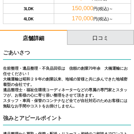
150,000
円(税込)～
3LDK
170,000
円(税込)～
4LDK
口コミ
店舗詳細
ごあいさつ
生前整理・遺品整理・不良品回収は 信頼の創業70年余 大橋運輸にお
任せください！
大橋運輸は昭和２９年の創業以来、地域の皆様と共に歩んできた地域密
着型の会社です。
遺品整理士・福祉住環境コーディネーターなどの専属の専門家とスタッ
フが、お客様の心に寄り添い整理をさせて頂きます。
スタッフ・車両・保管のコンテナなど全てが自社対応のためお客様には
無駄なお手間やコストをお掛けしません。
強みとアピールポイント
遺品整理から買取・保管・配送・リユース・相続のご相談までワンスト