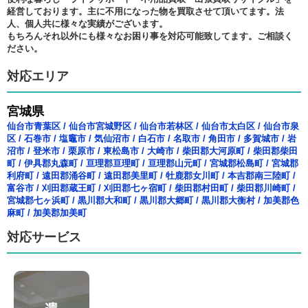
経営しております。主に不用になった物を買取させて頂いてます。法
人、個人共に様々な実績がございます。
もちろんそれ以外にも様々なお困り事を対応可能致してます。ご相談く
ださい。
対応エリア
宮城県
仙台市青葉区
/
仙台市宮城野区
/
仙台市若林区
/
仙台市太白区
/
仙台市泉
区
/
石巻市
/
塩竈市
/
気仙沼市
/
白石市
/
名取市
/
角田市
/
多賀城市
/
岩
沼市
/
登米市
/
栗原市
/
東松島市
/
大崎市
/
柴田郡大河原町
/
柴田郡柴田
町
/
伊具郡丸森町
/
亘理郡亘理町
/
亘理郡山元町
/
宮城郡松島町
/
宮城郡
利府町
/
遠田郡涌谷町
/
遠田郡美里町
/
牡鹿郡女川町
/
本吉郡南三陸町
/
富谷市
/
刈田郡蔵王町
/
刈田郡七ヶ宿町
/
柴田郡村田町
/
柴田郡川崎町
/
宮城郡七ヶ浜町
/
黒川郡大和町
/
黒川郡大郷町
/
黒川郡大衡村
/
加美郡色
麻町
/
加美郡加美町
対応サービス