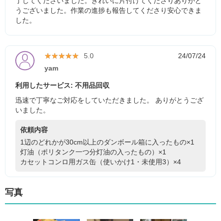
了してくださいました。きれいに片付けてくださりありがと
うございました。作業の進捗も報告してくださり安心できま
した。
★★★★★
★★★★★
5.0
24/07/24
yam
利用したサービス: 不用品回収
迅速で丁寧なご対応をしていただきました。 ありがとうござ
いました。
依頼内容
1辺のどれかが30cm以上のダンボール箱に入ったもの×1
灯油（ポリタンク一つ分灯油の入ったもの）×1
カセットコンロ用ガス缶（使いかけ1・未使用3）×4
写真