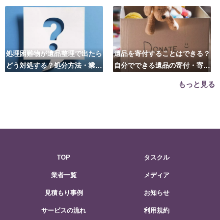
処理困難物が遺品整理で出たら
遺品を寄付することはできる？
どう対処する？処分方法・業者
自分でできる遺品の寄付・寄贈
の選び方は？
先はこちら
もっと見る
TOP
タスクル
業者一覧
メディア
見積もり事例
お知らせ
サービスの流れ
利用規約