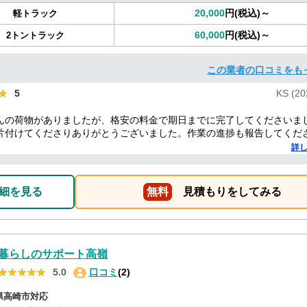
20,000
円(税込)～
軽トラック
60,000
円(税込)～
2トントラック
この業者の口コミをも
★
★
5
KS (20
んの荷物がありましたが、格安の料金で期日までに完了してくださいま
片付けてくださりありがとうございました。作業の進捗も報告してくだ
した。
詳
細を見る
無料
見積もりをしてみる
暮らしのサポート高嶺
★★★★★
★★★★★
5.0
口コミ
(2)
県高崎市対応