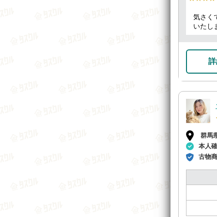
気さく
いたし
詳
群馬
本人
古物