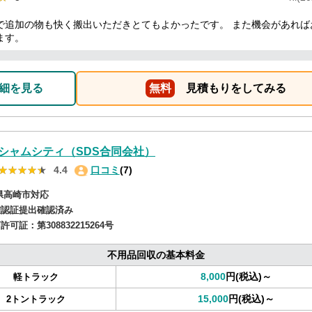
で追加の物も快く搬出いただきとてもよかったです。 また機会があれば
ます。
細を見る
無料
見積もりをしてみる
シャムシティ（SDS合同会社）
★★★★★
★★★★★
4.4
口コミ
(7)
県高崎市対応
確認証提出確認済み
商許可証：
第308832215264号
不用品回収の基本料金
8,000
円(税込)～
軽トラック
15,000
円(税込)～
2トントラック