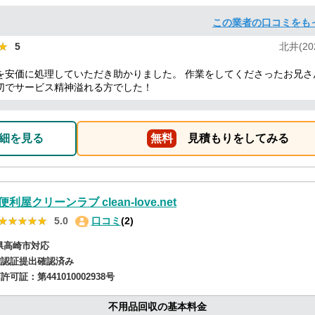
この業者の口コミをも
★
★
5
北井(202
を安価に処理していただき助かりました。 作業をしてくださったお兄さ
切でサービス精神溢れる方でした！
細を見る
無料
見積もりをしてみる
便利屋クリーンラブ clean-love.net
★★★★★
★★★★★
5.0
口コミ
(2)
県高崎市対応
確認証提出確認済み
商許可証：
第441010002938号
不用品回収の基本料金