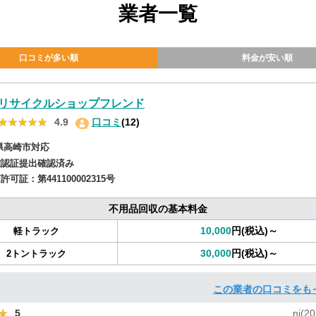
業者一覧
口コミが多い順
料金が安い順
リサイクルショップフレンド
★★★★★
★★★★★
4.9
口コミ
(12)
県高崎市対応
確認証提出確認済み
商許可証：
第441100002315号
不用品回収の基本料金
10,000
円(税込)～
軽トラック
30,000
円(税込)～
2トントラック
この業者の口コミをも
★
★
5
ni(20