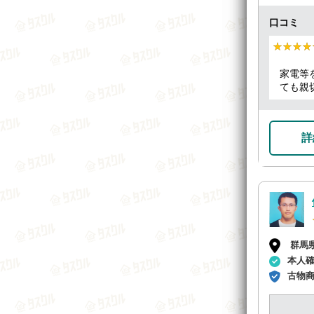
口コミ
★★★★
★★★★
家電等
ても親
詳
群馬
本人
古物