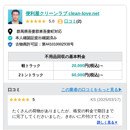
便利屋クリーンラブ clean-love.net
★★★★★
★★★★★
5.0
口コミ
(2)
群馬県吾妻郡東吾妻町対応
本人確認証提出確認済み
古物商許可証：
第441010002938号
不用品回収の基本料金
20,000
円(税込)～
軽トラック
60,000
円(税込)～
2トントラック
口コミ
この業者の口コミをもっと見る▶
★★★★★
★★★★★
5
KS (2025/03/17)
たくさんの荷物がありましたが、格安の料金で期日まで
に完了してくださいました。きれいに片付けてくださり
ありがとうございました。作業の進捗も報告してくださ
詳しく見る▼
り安心できました。