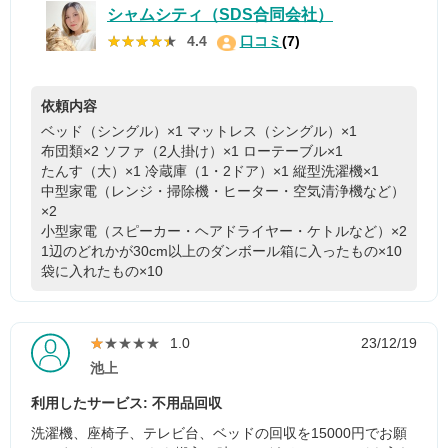
シャムシティ（SDS合同会社）
★★★★★
★★★★★
4.4
口コミ
(7)
依頼内容
ベッド（シングル）×1
マットレス（シングル）×1
布団類×2
ソファ（2人掛け）×1
ローテーブル×1
たんす（大）×1
冷蔵庫（1・2ドア）×1
縦型洗濯機×1
中型家電（レンジ・掃除機・ヒーター・空気清浄機など）
×2
小型家電（スピーカー・ヘアドライヤー・ケトルなど）×2
1辺のどれかが30cm以上のダンボール箱に入ったもの×10
袋に入れたもの×10
★★★★★
★★★★★
1.0
23/12/19
池上
利用したサービス: 不用品回収
洗濯機、座椅子、テレビ台、ベッドの回収を15000円でお願