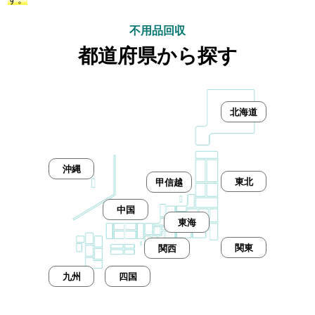
不用品回収
都道府県から探す
北海道
沖縄
東北
甲信越
中国
東海
関東
関西
九州
四国