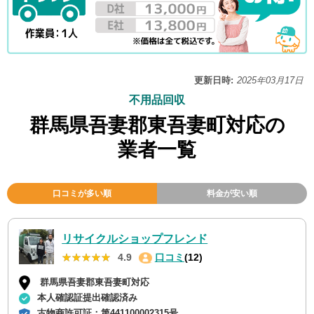
更新日時:
2025年03月17日
不用品回収
群馬県吾妻郡東吾妻町対応の
業者一覧
口コミが多い順
料金が安い順
リサイクルショップフレンド
★★★★★
★★★★★
4.9
口コミ
(12)
群馬県吾妻郡東吾妻町対応
本人確認証提出確認済み
古物商許可証：
第441100002315号