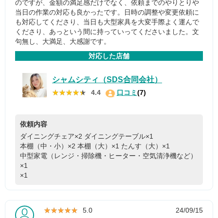
のですが、金額の満足感だけでなく、依頼までのやりとりや
当日の作業の対応も良かったです。日時の調整や変更依頼に
も対応してくださり、当日も大型家具を大変手際よく運んで
くださり、あっという間に持っていってくださいました。文
句無し、大満足、大感謝です。
対応した店舗
シャムシティ（SDS合同会社）
★★★★★
★★★★★
4.4
口コミ
(7)
依頼内容
ダイニングチェア×2
ダイニングテーブル×1
本棚（中・小）×2
本棚（大）×1
たんす（大）×1
中型家電（レンジ・掃除機・ヒーター・空気清浄機など）
×1
×1
★★★★★
★★★★★
5.0
24/09/15