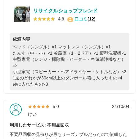
リサイクルショップフレンド
★★★★★
★★★★★
4.9
口コミ
(12)
依頼内容
ベッド（シングル）×1
マットレス（シングル）×1
たんす（中・小）×1
冷蔵庫（1・2ドア）×1
縦型洗濯機×1
中型家電（レンジ・掃除機・ヒーター・空気清浄機など）
×2
小型家電（スピーカー・ヘアドライヤー・ケトルなど）×2
1辺のどれかが30cm以上のダンボール箱に入ったもの×4
袋に入れたもの×3
★★★★★
★★★★★
5.0
24/10/04
けい
利用したサービス: 不用品回収
不要品回収の見積りが最もリーズナブルだったので依頼した