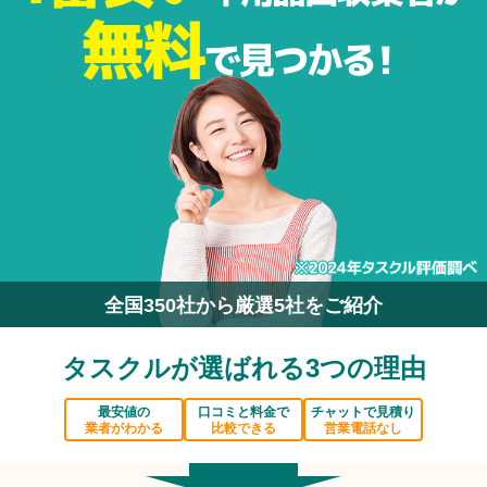
全国350社から厳選5社をご紹介
タスクルが選ばれる3つの理由
最安値の
口コミと料金で
チャットで見積り
業者がわかる
比較できる
営業電話なし