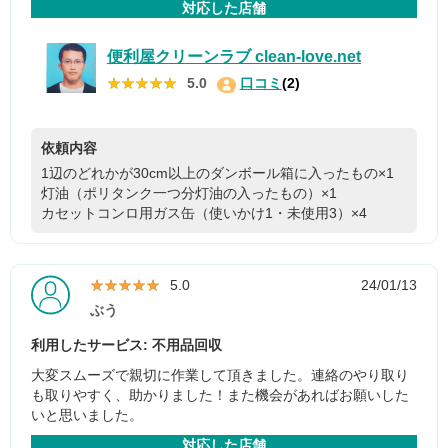
対応した店舗
便利屋クリーンラブ clean-love.net
★★★★★
★★★★★
5.0
口コミ
(2)
依頼内容
1辺のどれかが30cm以上のダンボール箱に入ったもの×1
灯油（ポリタンク一つ分灯油の入ったもの）×1
カセットコンロ用ガス缶（使いかけ1・未使用3）×4
★★★★★
★★★★★
5.0
24/01/13
ぶう
利用したサービス: 不用品回収
大変スムーズで親切に作業して頂きました。連絡のやり取り
も取りやすく、助かりました！また機会があればお願いした
いと思いました。
対応した店舗