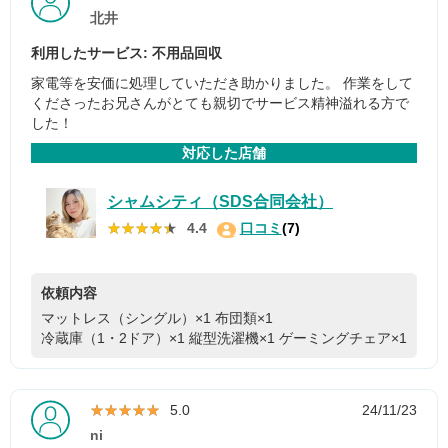
北井
利用したサービス: 不用品回収
家電等を安価に処理していただき助かりました。 作業をして
くださったお兄さんがとても親切でサービス精神溢れる方で
した！
対応した店舗
シャムシティ（SDS合同会社）
★★★★★
★★★★★
4.4
口コミ
(7)
依頼内容
マットレス（シングル）×1
布団類×1
冷蔵庫（1・2ドア）×1
縦型洗濯機×1
ゲーミングチェア×1
★★★★★
★★★★★
5.0
24/11/23
ni