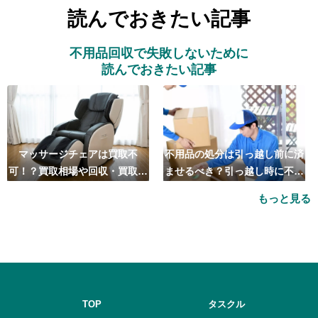
読んでおきたい記事
不用品回収で失敗しないために
読んでおきたい記事
マッサージチェアは買取不
不用品の処分は引っ越し前に済
可！？買取相場や回収・買取の
ませるべき？引っ越し時に不用
おすすめ業者5選も紹介
品処分をするベストタイミング
もっと見る
とは
TOP
タスクル