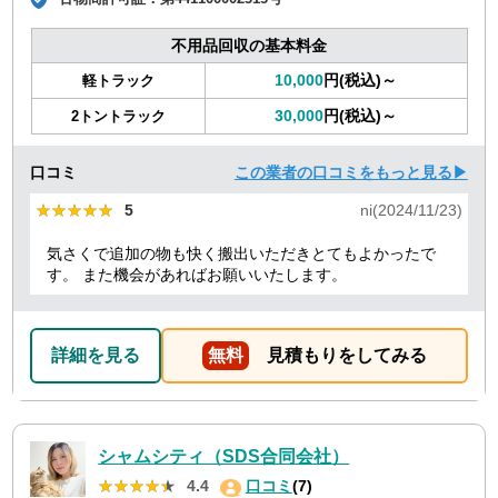
不用品回収の基本料金
10,000
円(税込)～
軽トラック
30,000
円(税込)～
2トントラック
口コミ
この業者の口コミをもっと見る▶
★★★★★
★★★★★
5
ni(2024/11/23)
気さくで追加の物も快く搬出いただきとてもよかったで
す。 また機会があればお願いいたします。
詳細を見る
無料
見積もりをしてみる
シャムシティ（SDS合同会社）
★★★★★
★★★★★
4.4
口コミ
(7)