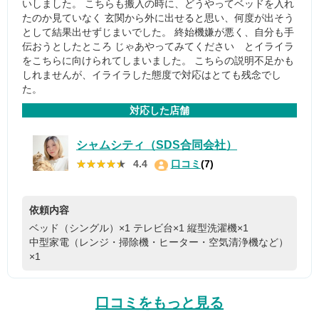
いしました。 こちらも搬入の時に、どうやってベッドを入れ
たのか見ていなく 玄関から外に出せると思い、何度が出そう
として結果出せずじまいでした。 終始機嫌が悪く、自分も手
伝おうとしたところ じゃあやってみてください とイライラ
をこちらに向けられてしまいました。 こちらの説明不足かも
しれませんが、イライラした態度で対応はとても残念でし
た。
対応した店舗
シャムシティ（SDS合同会社）
★★★★★
★★★★★
4.4
口コミ
(7)
依頼内容
ベッド（シングル）×1
テレビ台×1
縦型洗濯機×1
中型家電（レンジ・掃除機・ヒーター・空気清浄機など）
×1
口コミをもっと見る