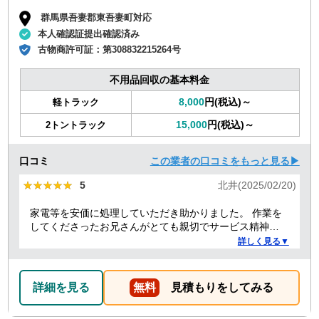
群馬県吾妻郡東吾妻町対応
本人確認証提出確認済み
古物商許可証：
第308832215264号
不用品回収の基本料金
8,000
円(税込)～
軽トラック
15,000
円(税込)～
2トントラック
口コミ
この業者の口コミをもっと見る▶
★★★★★
★★★★★
5
北井(2025/02/20)
家電等を安価に処理していただき助かりました。 作業を
してくださったお兄さんがとても親切でサービス精神溢
れる方でした！
詳しく見る▼
詳細を見る
無料
見積もりをしてみる