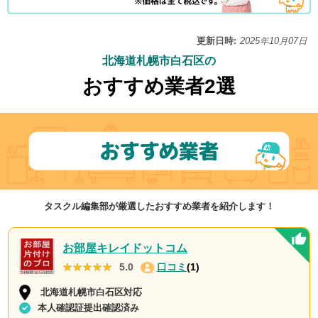
更新日時:
2025年10月07日
北海道札幌市白石区の
おすすめ業者2選
タスクル編集部が厳選したおすすめ業者を紹介します！
お部屋キレイドットコム
★★★★★
★★★★★
5.0
口コミ
(1)
北海道札幌市白石区対応
本人確認証提出確認済み