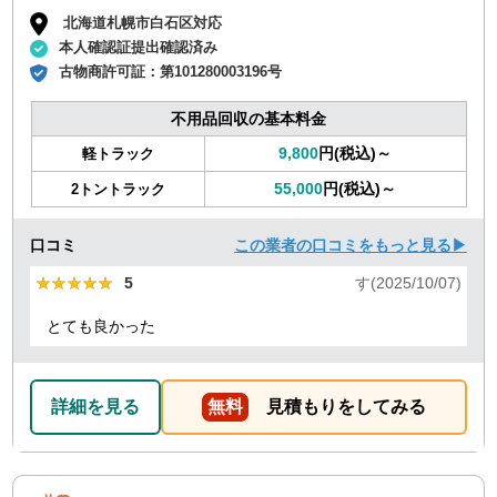
北海道札幌市白石区対応
本人確認証提出確認済み
古物商許可証：
第101280003196号
不用品回収の基本料金
9,800
円(税込)～
軽トラック
55,000
円(税込)～
2トントラック
口コミ
この業者の口コミをもっと見る▶
★★★★★
★★★★★
5
す(2025/10/07)
とても良かった
詳細を見る
無料
見積もりをしてみる