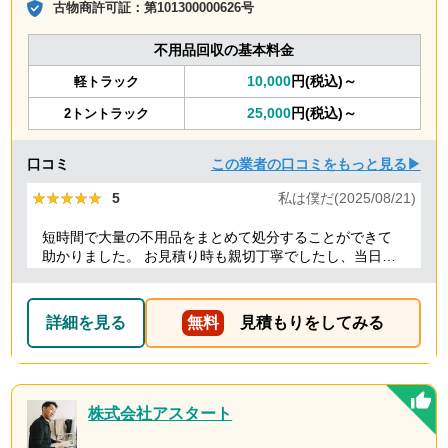
古物商許可証：
第101300000626号
不用品回収の基本料金
10,000
円(税込)～
軽トラック
25,000
円(税込)～
2トントラック
口コミ
この業者の口コミをもっと見る▶
★★★★★
★★★★★
5
私は僕だ(2025/08/21)
短時間で大量の不用品をまとめて処分することができて
助かりました。 お見積り時も親切丁寧でしたし、当日作
業を担当してくれた方たちも礼儀正しく気持ちよく対応
して頂きました。 ありがとうございました。
詳細を見る
無料
見積もりをしてみる
株式会社アスタート