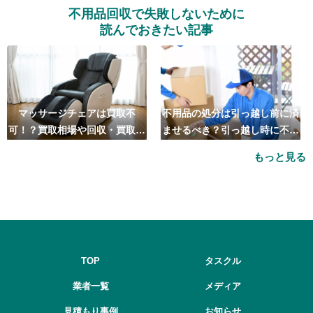
不用品回収で失敗しないために
読んでおきたい記事
マッサージチェアは買取不
不用品の処分は引っ越し前に済
可！？買取相場や回収・買取の
ませるべき？引っ越し時に不用
おすすめ業者5選も紹介
品処分をするベストタイミング
もっと見る
とは
TOP
タスクル
業者一覧
メディア
見積もり事例
お知らせ