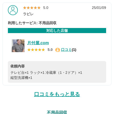
★★★★★
★★★★★
5.0
25/01/09
ラビレ
利用したサービス: 不用品回収
対応した店舗
片付屋.com
★★★★★
★★★★★
5.0
口コミ
(1)
依頼内容
テレビ台×1
ラック×1
冷蔵庫（1・2ドア）×1
縦型洗濯機×1
口コミをもっと見る
不用品回収