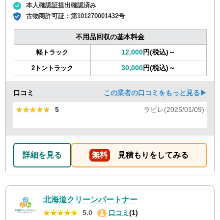
本人確認証提出確認済み
古物商許可証：
第101270001432号
不用品回収の基本料金
12,000
円(税込)～
軽トラック
30,000
円(税込)～
2トントラック
口コミ
この業者の口コミをもっと見る▶
★★★★★
★★★★★
5
ラビレ(2025/01/09)
詳細を見る
無料
見積もりをしてみる
北海道クリーンパートナー
★★★★★
★★★★★
5.0
口コミ
(1)