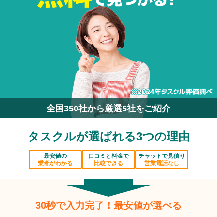
全国350社から厳選5社をご紹介
タスクルが選ばれる3つの理由
最安値の
口コミと料金で
チャットで見積り
業者がわかる
比較できる
営業電話なし
30秒で入力完了！最安値が選べる