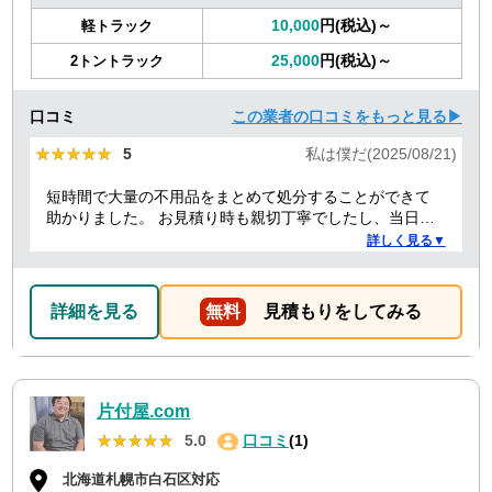
10,000
円(税込)～
軽トラック
25,000
円(税込)～
2トントラック
口コミ
この業者の口コミをもっと見る▶
★★★★★
★★★★★
5
私は僕だ(2025/08/21)
短時間で大量の不用品をまとめて処分することができて
助かりました。 お見積り時も親切丁寧でしたし、当日作
業を担当してくれた方たちも礼儀正しく気持ちよく対応
詳しく見る▼
して頂きました。 ありがとうございました。
詳細を見る
無料
見積もりをしてみる
片付屋.com
★★★★★
★★★★★
5.0
口コミ
(1)
北海道札幌市白石区対応