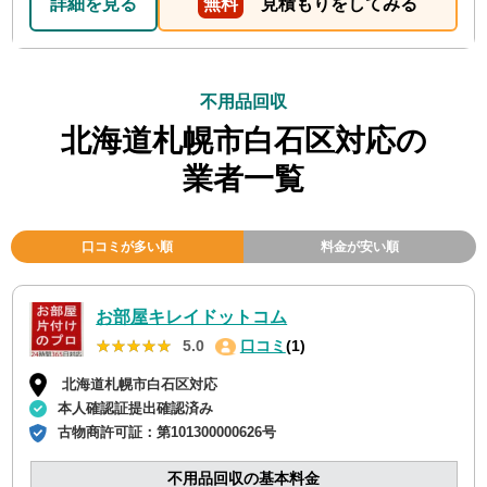
詳細を見る
無料
見積もりをしてみる
不用品回収
北海道札幌市白石区対応の
業者一覧
口コミが多い順
料金が安い順
お部屋キレイドットコム
★★★★★
★★★★★
5.0
口コミ
(1)
北海道札幌市白石区対応
本人確認証提出確認済み
古物商許可証：
第101300000626号
不用品回収の基本料金