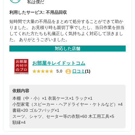
私は僕だ
利用したサービス: 不用品回収
短時間で大量の不用品をまとめて処分することができて助か
りました。 お見積り時も親切丁寧でしたし、当日作業を担当
してくれた方たちも礼儀正しく気持ちよく対応して頂きまし
た。 ありがとうございました。
対応した店舗
お部屋キレイドットコム
★★★★★
★★★★★
5.0
口コミ
(1)
依頼内容
本棚（中・小）×1
衣装ケース×1
ラック×1
小型家電（スピーカー・ヘアドライヤー・ケトルなど）×4
書籍×20
ゴルフバッグ×1
スーツ、シャツ、セーター等の衣類×60
木工用工具×5
額縁×4