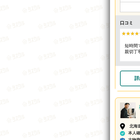
口コミ
★★★★
★★★★
短時間
親切丁
頂きま
詳
北海
本人
古物