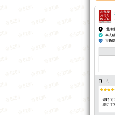
北海
本人
古物
口コミ
★★★★
★★★★
短時間
親切丁
頂きま