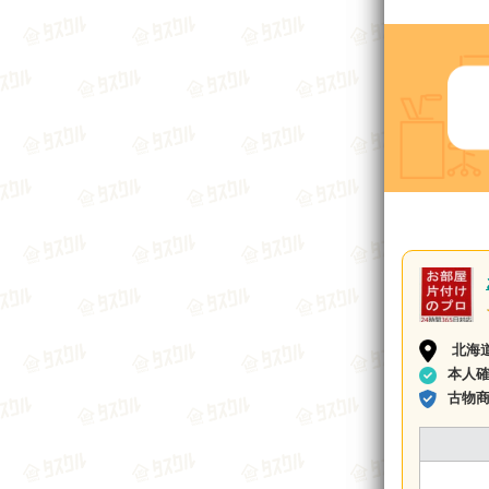
北海
本人
古物