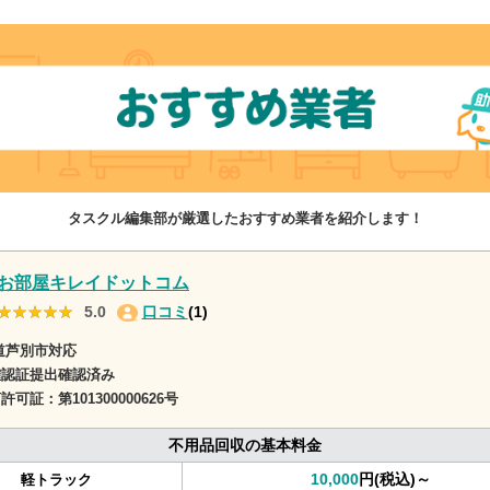
タスクル編集部が厳選したおすすめ業者を紹介します！
お部屋キレイドットコム
★★★★★
★★★★★
5.0
口コミ
(1)
道芦別市対応
確認証提出確認済み
商許可証：
第101300000626号
不用品回収の基本料金
10,000
円(税込)～
軽トラック