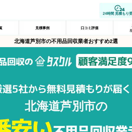
24時間 見積もり
覧
見積事例
口コミ評価
北海道芦別市の不用品回収業者おすすめ2選
北海道芦別市の