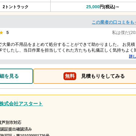
25,000
円(税込)～
2トントラック
この業者の口コミをも
★
★
5
私は僕だ(2025
で大量の不用品をまとめて処分することができて助かりました。 お見積
寧でしたし、当日作業を担当してくれた方たちも礼儀正しく気持ちよく
した。 ありがとうございました。
詳
細を見る
無料
見積もりをしてみる
株式会社アスタート
道芦別市対応
確認証提出確認済み
商許可証：
第101030001726号