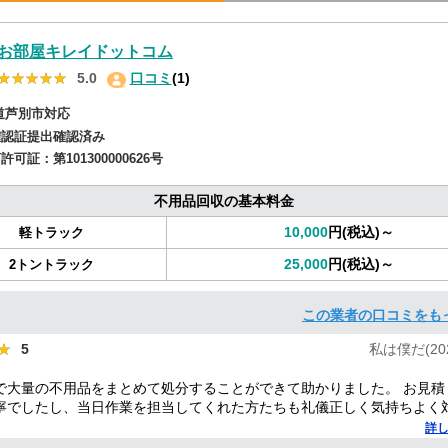
お部屋キレイドットコム
★★★★★
★★★★★
5.0
口コミ
(1)
道芦別市対応
確認証提出確認済み
商許可証：
第101300000626号
不用品回収の基本料金
10,000
円(税込)～
軽トラック
25,000
円(税込)～
2トントラック
この業者の口コミをも
★
★
5
私は僕だ(2025
で大量の不用品をまとめて処分することができて助かりました。 お見積
寧でしたし、当日作業を担当してくれた方たちも礼儀正しく気持ちよく
した。 ありがとうございました。
詳