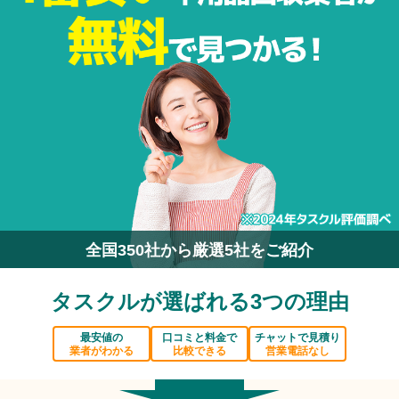
全国350社から厳選5社をご紹介
タスクルが選ばれる3つの理由
最安値の
口コミと料金で
チャットで見積り
業者がわかる
比較できる
営業電話なし