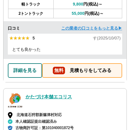
9,800
円(税込)～
軽トラック
55,000
円(税込)～
2トントラック
口コミ
この業者の口コミをもっと見る▶
★★★★★
★★★★★
5
す(2025/10/07)
とても良かった
詳細を見る
無料
見積もりをしてみる
かたづけ本舗エコリス
北海道石狩郡新篠津村対応
本人確認証提出確認済み
古物商許可証：
第101040001872号