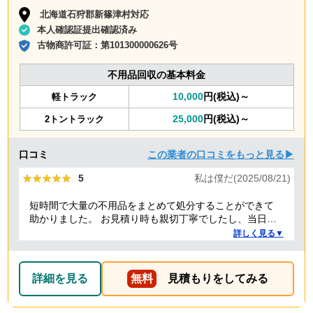
北海道石狩郡新篠津村対応
本人確認証提出確認済み
古物商許可証：
第101300000626号
不用品回収の基本料金
10,000
円(税込)～
軽トラック
25,000
円(税込)～
2トントラック
口コミ
この業者の口コミをもっと見る▶
★★★★★
★★★★★
5
私は僕だ(2025/08/21)
短時間で大量の不用品をまとめて処分することができて
助かりました。 お見積り時も親切丁寧でしたし、当日作
業を担当してくれた方たちも礼儀正しく気持ちよく対応
詳しく見る▼
して頂きました。 ありがとうございました。
詳細を見る
無料
見積もりをしてみる