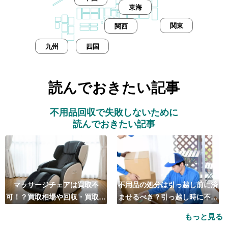
東海
関東
関西
九州
四国
読んでおきたい記事
不用品回収で失敗しないために
読んでおきたい記事
マッサージチェアは買取不
不用品の処分は引っ越し前に済
可！？買取相場や回収・買取の
ませるべき？引っ越し時に不用
おすすめ業者5選も紹介
品処分をするベストタイミング
もっと見る
とは