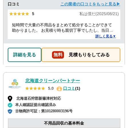
口コミ
この業者の口コミをもっと見る▶
★★★★★
★★★★★
5
私は僕だ(2025/08/21)
短時間で大量の不用品をまとめて処分することができて
助かりました。 お見積り時も親切丁寧でしたし、当日作
業を担当してくれた方たちも礼儀正しく気持ちよく対応
詳しく見る▼
して頂きました。 ありがとうございました。
詳細を見る
無料
見積もりをしてみる
北海道クリーンパートナー
★★★★★
★★★★★
5.0
口コミ
(1)
北海道石狩郡新篠津村対応
本人確認証提出確認済み
古物商許可証：
第101280003196号
不用品回収の基本料金