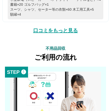
書籍×20
ゴルフバッグ×1
スーツ、シャツ、セーター等の衣類×60
木工用工具×5
額縁×4
口コミをもっと見る
不用品回収
ご利用の流れ
STEP ❶