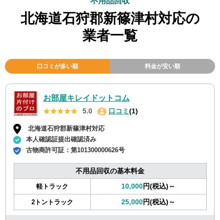
不用品回収
北海道石狩郡新篠津村対応の
業者一覧
口コミが多い順
料金が安い順
お部屋キレイドットコム
★★★★★
★★★★★
5.0
口コミ
(1)
北海道石狩郡新篠津村対応
本人確認証提出確認済み
古物商許可証：
第101300000626号
不用品回収の基本料金
10,000
円(税込)～
軽トラック
25,000
円(税込)～
2トントラック