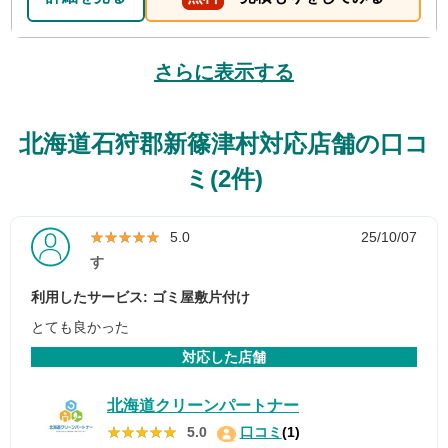
さらに表示する
北海道石狩郡新篠津村対応店舗の口コ
ミ(2件)
★★★★★
★★★★★
5.0
25/10/07
す
利用したサービス: ゴミ屋敷片付け
とても良かった
対応した店舗
北海道クリーンパートナー
★★★★★
★★★★★
5.0
口コミ
(1)