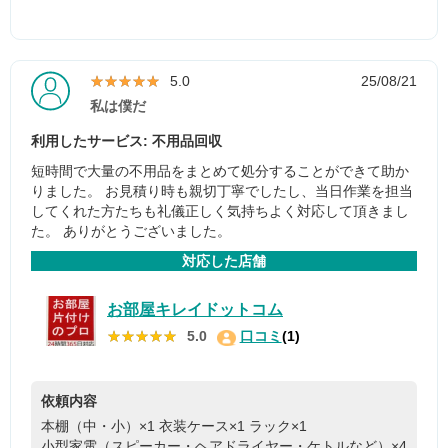
★★★★★
★★★★★
5.0
25/08/21
私は僕だ
利用したサービス: 不用品回収
短時間で大量の不用品をまとめて処分することができて助か
りました。 お見積り時も親切丁寧でしたし、当日作業を担当
してくれた方たちも礼儀正しく気持ちよく対応して頂きまし
た。 ありがとうございました。
対応した店舗
お部屋キレイドットコム
★★★★★
★★★★★
5.0
口コミ
(1)
依頼内容
本棚（中・小）×1
衣装ケース×1
ラック×1
小型家電（スピーカー・ヘアドライヤー・ケトルなど）×4