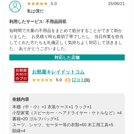
★★★★★
★★★★★
5.0
25/08/21
私は僕だ
利用したサービス: 不用品回収
短時間で大量の不用品をまとめて処分することができて助か
りました。 お見積り時も親切丁寧でしたし、当日作業を担当
してくれた方たちも礼儀正しく気持ちよく対応して頂きまし
た。 ありがとうございました。
対応した店舗
お部屋キレイドットコム
★★★★★
★★★★★
5.0
口コミ
(1)
依頼内容
本棚（中・小）×1
衣装ケース×1
ラック×1
小型家電（スピーカー・ヘアドライヤー・ケトルなど）×4
書籍×20
ゴルフバッグ×1
スーツ、シャツ、セーター等の衣類×60
木工用工具×5
額縁×4