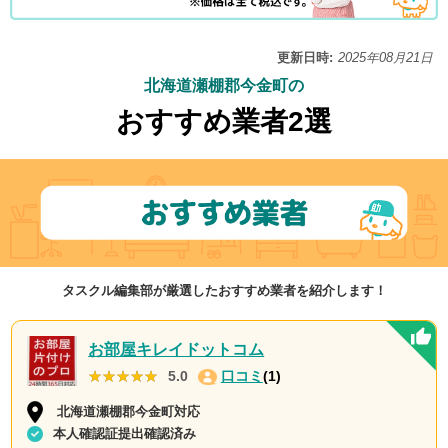
更新日時:
2025年08月21日
北海道瀬棚郡今金町の
おすすめ業者2選
タスクル編集部が厳選したおすすめ業者を紹介します！
お部屋キレイドットコム
★★★★★
★★★★★
5.0
口コミ
(1)
北海道瀬棚郡今金町対応
本人確認証提出確認済み