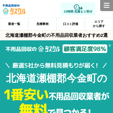
24時間 見積もり受付
エリア
業者一覧
見積事例
口コミ評価
から探す
北海道瀬棚郡今金町の不用品回収業者おすすめ2選
北海道瀬棚郡今金町の