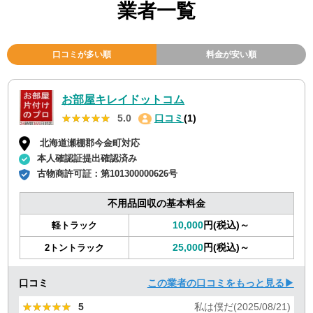
業者一覧
口コミが多い順
料金が安い順
お部屋キレイドットコム
★★★★★
★★★★★
5.0
口コミ
(1)
北海道瀬棚郡今金町対応
本人確認証提出確認済み
古物商許可証：
第101300000626号
不用品回収の基本料金
10,000
円(税込)～
軽トラック
25,000
円(税込)～
2トントラック
口コミ
この業者の口コミをもっと見る▶
★★★★★
★★★★★
5
私は僕だ(2025/08/21)