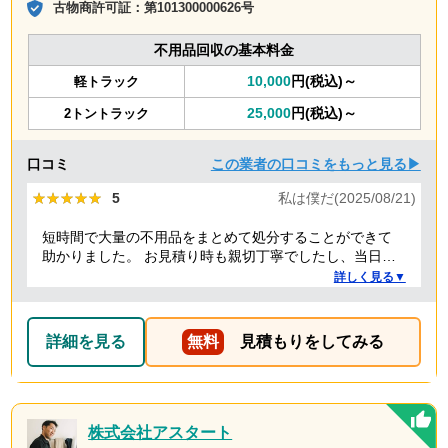
古物商許可証：
第101300000626号
不用品回収の基本料金
10,000
円(税込)～
軽トラック
25,000
円(税込)～
2トントラック
口コミ
この業者の口コミをもっと見る▶
★★★★★
★★★★★
5
私は僕だ(2025/08/21)
短時間で大量の不用品をまとめて処分することができて
助かりました。 お見積り時も親切丁寧でしたし、当日作
業を担当してくれた方たちも礼儀正しく気持ちよく対応
詳しく見る▼
して頂きました。 ありがとうございました。
詳細を見る
無料
見積もりをしてみる
株式会社アスタート