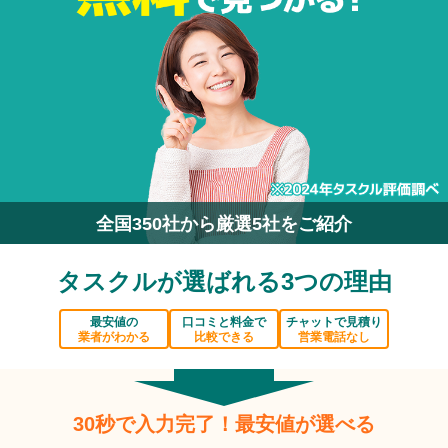
全国350社から厳選5社をご紹介
タスクルが選ばれる3つの理由
最安値の
口コミと料金で
チャットで見積り
業者がわかる
比較できる
営業電話なし
30秒で入力完了！最安値が選べる