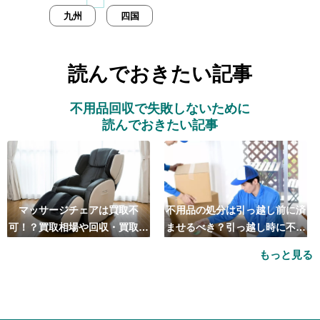
九州
四国
読んでおきたい記事
不用品回収で失敗しないために
読んでおきたい記事
マッサージチェアは買取不
不用品の処分は引っ越し前に済
可！？買取相場や回収・買取の
ませるべき？引っ越し時に不用
おすすめ業者5選も紹介
品処分をするベストタイミング
もっと見る
とは