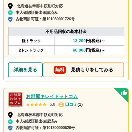
北海道枝幸郡中頓別町対応
本人確認証提出確認済み
古物商許可証：
第101030001726号
不用品回収の基本料金
13,200
円(税込)～
軽トラック
66,000
円(税込)～
2トントラック
詳細を見る
無料
見積もりをしてみる
お部屋キレイドットコム
★★★★★
★★★★★
5.0
口コミ
(1)
北海道枝幸郡中頓別町対応
本人確認証提出確認済み
古物商許可証：
第101300000626号