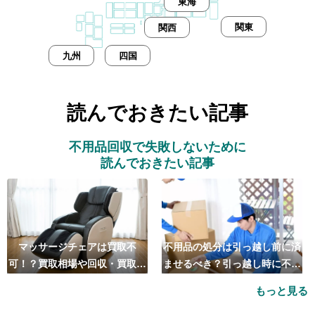
東海
関東
関西
九州
四国
読んでおきたい記事
不用品回収で失敗しないために
読んでおきたい記事
マッサージチェアは買取不
不用品の処分は引っ越し前に済
可！？買取相場や回収・買取の
ませるべき？引っ越し時に不用
おすすめ業者5選も紹介
品処分をするベストタイミング
もっと見る
とは