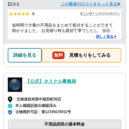
口コミ
この業者の口コミをもっと見る▶
★★★★★
★★★★★
5
私は僕だ(2025/08/21)
短時間で大量の不用品をまとめて処分することができて
助かりました。 お見積り時も親切丁寧でしたし、当日作
業を担当してくれた方たちも礼儀正しく気持ちよく対応
詳しく見る▼
して頂きました。 ありがとうございました。
詳細を見る
無料
見積もりをしてみる
【公式】タスクル事務局
北海道枝幸郡中頓別町対応
本人確認証提出確認済み
古物商許可証：
第12345678912号
不用品回収の基本料金