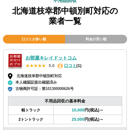
不用品回収
北海道枝幸郡中頓別町対応の
業者一覧
口コミが多い順
料金が安い順
お部屋キレイドットコム
★★★★★
★★★★★
5.0
口コミ
(1)
北海道枝幸郡中頓別町対応
本人確認証提出確認済み
古物商許可証：
第101300000626号
不用品回収の基本料金
10,000
円(税込)～
軽トラック
25,000
円(税込)～
2トントラック