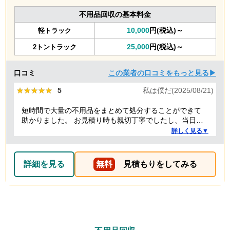
不用品回収の基本料金
10,000
円(税込)～
軽トラック
25,000
円(税込)～
2トントラック
口コミ
この業者の口コミをもっと見る▶
★★★★★
★★★★★
5
私は僕だ(2025/08/21)
短時間で大量の不用品をまとめて処分することができて
助かりました。 お見積り時も親切丁寧でしたし、当日作
業を担当してくれた方たちも礼儀正しく気持ちよく対応
詳しく見る▼
して頂きました。 ありがとうございました。
詳細を見る
無料
見積もりをしてみる