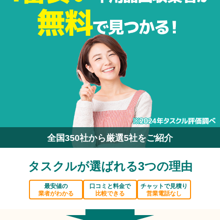
全国350社から厳選5社をご紹介
タスクルが選ばれる3つの理由
最安値の
口コミと料金で
チャットで見積り
業者がわかる
比較できる
営業電話なし