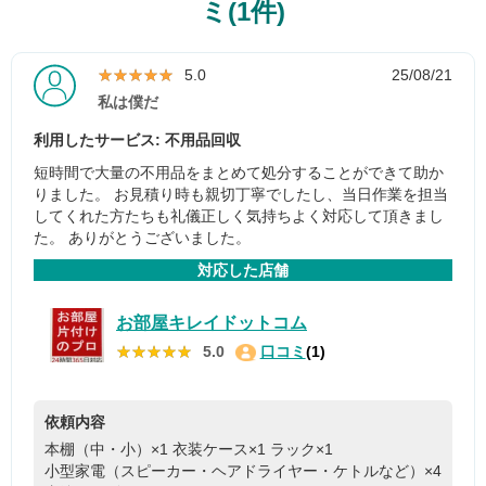
ミ(1件)
★★★★★
★★★★★
5.0
25/08/21
私は僕だ
利用したサービス: 不用品回収
短時間で大量の不用品をまとめて処分することができて助か
りました。 お見積り時も親切丁寧でしたし、当日作業を担当
してくれた方たちも礼儀正しく気持ちよく対応して頂きまし
た。 ありがとうございました。
対応した店舗
お部屋キレイドットコム
★★★★★
★★★★★
5.0
口コミ
(1)
依頼内容
本棚（中・小）×1
衣装ケース×1
ラック×1
小型家電（スピーカー・ヘアドライヤー・ケトルなど）×4