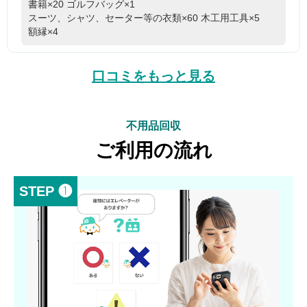
書籍×20
ゴルフバッグ×1
スーツ、シャツ、セーター等の衣類×60
木工用工具×5
額縁×4
口コミをもっと見る
不用品回収
ご利用の流れ
STEP ❶