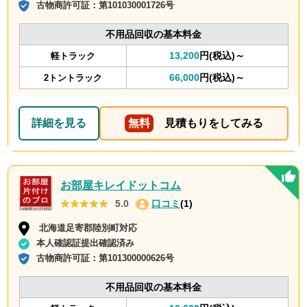
古物商許可証：
第101030001726号
不用品回収の基本料金
13,200
円(税込)～
軽トラック
66,000
円(税込)～
2トントラック
詳細を見る
無料
見積もりをしてみる
お部屋キレイドットコム
★★★★★
★★★★★
5.0
口コミ
(1)
北海道足寄郡陸別町対応
本人確認証提出確認済み
古物商許可証：
第101300000626号
不用品回収の基本料金