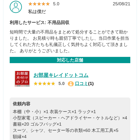
★★★★★
★★★★★
5.0
25/08/21
私は僕だ
利用したサービス: 不用品回収
短時間で大量の不用品をまとめて処分することができて助か
りました。 お見積り時も親切丁寧でしたし、当日作業を担当
してくれた方たちも礼儀正しく気持ちよく対応して頂きまし
た。 ありがとうございました。
対応した店舗
お部屋キレイドットコム
★★★★★
★★★★★
5.0
口コミ
(1)
依頼内容
本棚（中・小）×1
衣装ケース×1
ラック×1
小型家電（スピーカー・ヘアドライヤー・ケトルなど）×4
書籍×20
ゴルフバッグ×1
スーツ、シャツ、セーター等の衣類×60
木工用工具×5
額縁×4