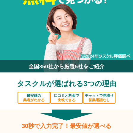
全国350社から厳選5社をご紹介
タスクルが選ばれる3つの理由
最安値の
口コミと料金で
チャットで見積り
業者がわかる
比較できる
営業電話なし
30秒で入力完了！最安値が選べる