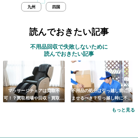
九州
四国
読んでおきたい記事
不用品回収で失敗しないために
読んでおきたい記事
マッサージチェアは買取不
不用品の処分は引っ越し前に済
可！？買取相場や回収・買取の
ませるべき？引っ越し時に不用
おすすめ業者5選も紹介
品処分をするベストタイミング
もっと見る
とは