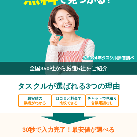
全国350社から厳選5社をご紹介
タスクルが選ばれる3つの理由
最安値の
口コミと料金で
チャットで見積り
業者がわかる
比較できる
営業電話なし
30秒で入力完了！最安値が選べる