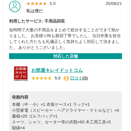
★★★★★
★★★★★
5.0
25/08/21
私は僕だ
利用したサービス: 不用品回収
短時間で大量の不用品をまとめて処分することができて助か
りました。 お見積り時も親切丁寧でしたし、当日作業を担当
してくれた方たちも礼儀正しく気持ちよく対応して頂きまし
た。 ありがとうございました。
対応した店舗
お部屋キレイドットコム
★★★★★
★★★★★
5.0
口コミ
(1)
依頼内容
本棚（中・小）×1
衣装ケース×1
ラック×1
小型家電（スピーカー・ヘアドライヤー・ケトルなど）×4
書籍×20
ゴルフバッグ×1
スーツ、シャツ、セーター等の衣類×60
木工用工具×5
額縁×4