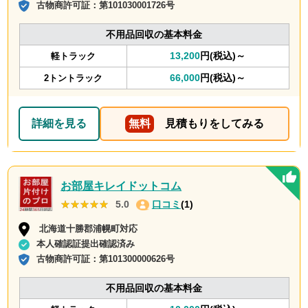
古物商許可証：
第101030001726号
不用品回収の基本料金
13,200
円(税込)～
軽トラック
66,000
円(税込)～
2トントラック
詳細を見る
無料
見積もりをしてみる
お部屋キレイドットコム
★★★★★
★★★★★
5.0
口コミ
(1)
北海道十勝郡浦幌町対応
本人確認証提出確認済み
古物商許可証：
第101300000626号
不用品回収の基本料金