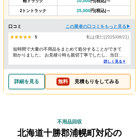
10,000
円(税込)～
軽トラック
25,000
円(税込)～
2トントラック
口コミ
この業者の口コミをもっと見る▶
★★★★★
★★★★★
5
私は僕だ(2025/08/21)
短時間で大量の不用品をまとめて処分することができて
助かりました。 お見積り時も親切丁寧でしたし、当日作
業を担当してくれた方たちも礼儀正しく気持ちよく対応
詳しく見る▼
して頂きました。 ありがとうございました。
詳細を見る
無料
見積もりをしてみる
不用品回収
北海道十勝郡浦幌町対応の