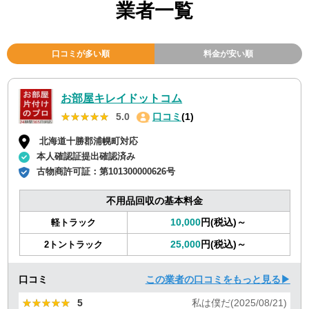
業者一覧
口コミが多い順
料金が安い順
お部屋キレイドットコム
★★★★★
★★★★★
5.0
口コミ
(1)
北海道十勝郡浦幌町対応
本人確認証提出確認済み
古物商許可証：
第101300000626号
不用品回収の基本料金
10,000
円(税込)～
軽トラック
25,000
円(税込)～
2トントラック
口コミ
この業者の口コミをもっと見る▶
★★★★★
★★★★★
5
私は僕だ(2025/08/21)