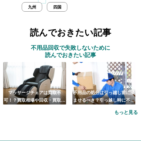
九州
四国
読んでおきたい記事
不用品回収で失敗しないために
読んでおきたい記事
マッサージチェアは買取不
不用品の処分は引っ越し前に済
可！？買取相場や回収・買取の
ませるべき？引っ越し時に不用
おすすめ業者5選も紹介
品処分をするベストタイミング
もっと見る
とは