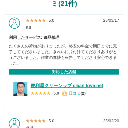
ミ(21件)
★★★★★
★★★★★
5.0
25/03/17
KS
利用したサービス: 遺品整理
たくさんの荷物がありましたが、格安の料金で期日までに完
了してくださいました。きれいに片付けてくださりありがと
うございました。作業の進捗も報告してくださり安心できま
した。
対応した店舗
便利屋クリーンラブ clean-love.net
★★★★★
★★★★★
5.0
口コミ
(2)
★★★★★
★★★★★
5.0
25/02/20