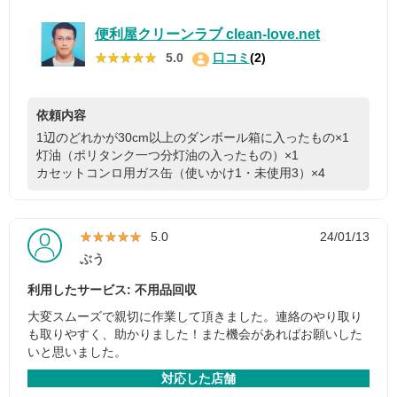
便利屋クリーンラブ clean-love.net
★★★★★
★★★★★
5.0
口コミ
(2)
依頼内容
1辺のどれかが30cm以上のダンボール箱に入ったもの×1
灯油（ポリタンク一つ分灯油の入ったもの）×1
カセットコンロ用ガス缶（使いかけ1・未使用3）×4
★★★★★
★★★★★
5.0
24/01/13
ぶう
利用したサービス: 不用品回収
大変スムーズで親切に作業して頂きました。連絡のやり取り
も取りやすく、助かりました！また機会があればお願いした
いと思いました。
対応した店舗