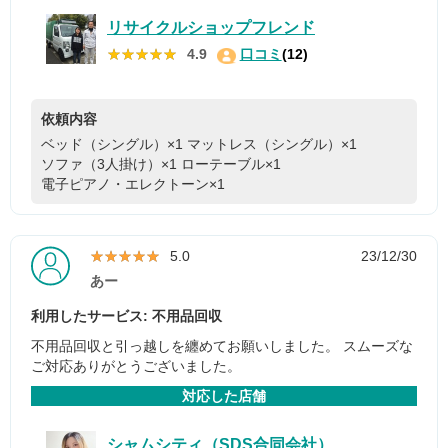
リサイクルショップフレンド
★★★★★
★★★★★
4.9
口コミ
(12)
依頼内容
ベッド（シングル）×1
マットレス（シングル）×1
ソファ（3人掛け）×1
ローテーブル×1
電子ピアノ・エレクトーン×1
★★★★★
★★★★★
5.0
23/12/30
あー
利用したサービス: 不用品回収
不用品回収と引っ越しを纏めてお願いしました。 スムーズな
ご対応ありがとうございました。
対応した店舗
シャムシティ（SDS合同会社）