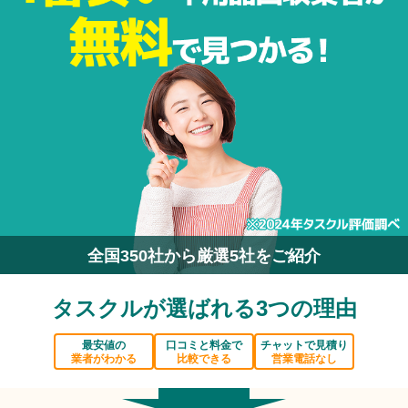
全国350社から厳選5社をご紹介
タスクルが選ばれる3つの理由
最安値の
口コミと料金で
チャットで見積り
業者がわかる
比較できる
営業電話なし