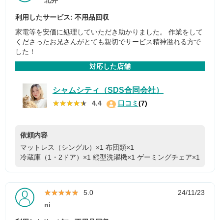
北井
利用したサービス: 不用品回収
家電等を安価に処理していただき助かりました。 作業をして
くださったお兄さんがとても親切でサービス精神溢れる方で
した！
対応した店舗
シャムシティ（SDS合同会社）
★★★★★
★★★★★
4.4
口コミ
(7)
依頼内容
マットレス（シングル）×1
布団類×1
冷蔵庫（1・2ドア）×1
縦型洗濯機×1
ゲーミングチェア×1
★★★★★
★★★★★
5.0
24/11/23
ni