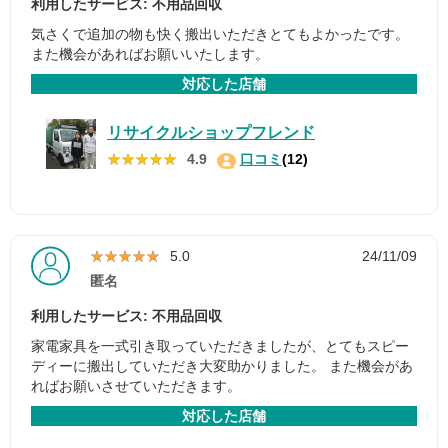
利用したサービス: 不用品回収
気さくで追加の物も快く搬出いただきとてもよかったです。
また機会があればお願いいたします。
対応した店舗
リサイクルショップフレンド
★★★★★
★★★★★
4.9
口コミ
(12)
★★★★★
★★★★★
5.0
24/11/09
匿名
利用したサービス: 不用品回収
家電家具を一式引き取っていただきましたが、とてもスピー
ディーに搬出していただき大変助かりました。 また機会があ
ればお願いさせていただきます。
対応した店舗