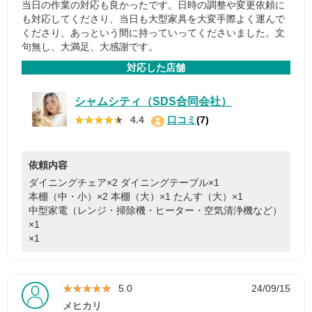
当日の作業の対応も良かったです。日時の調整や変更依頼に
も対応してくださり、当日も大型家具を大変手際よく運んで
くださり、あっという間に持っていってくださいました。文
句無し、大満足、大感謝です。
対応した店舗
シャムシティ（SDS合同会社）
★★★★★
★★★★★
4.4
口コミ
(7)
依頼内容
ダイニングチェア×2
ダイニングテーブル×1
本棚（中・小）×2
本棚（大）×1
たんす（大）×1
中型家電（レンジ・掃除機・ヒーター・空気清浄機など）
×1
×1
★★★★★
★★★★★
5.0
24/09/15
メヒカリ