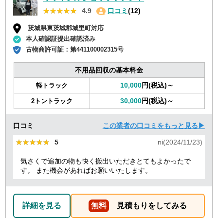
★★★★★
★★★★★
4.9
口コミ
(12)
茨城県東茨城郡城里町対応
本人確認証提出確認済み
古物商許可証：
第441100002315号
不用品回収の基本料金
10,000
円(税込)～
軽トラック
30,000
円(税込)～
2トントラック
口コミ
この業者の口コミをもっと見る▶
★★★★★
★★★★★
5
ni(2024/11/23)
気さくで追加の物も快く搬出いただきとてもよかったで
す。 また機会があればお願いいたします。
詳細を見る
無料
見積もりをしてみる