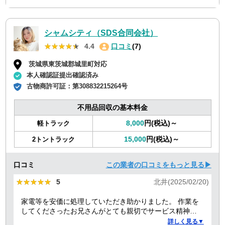
シャムシティ（SDS合同会社）
★★★★★
★★★★★
4.4
口コミ
(7)
茨城県東茨城郡城里町対応
本人確認証提出確認済み
古物商許可証：
第308832215264号
不用品回収の基本料金
8,000
円(税込)～
軽トラック
15,000
円(税込)～
2トントラック
口コミ
この業者の口コミをもっと見る▶
★★★★★
★★★★★
5
北井(2025/02/20)
家電等を安価に処理していただき助かりました。 作業を
してくださったお兄さんがとても親切でサービス精神溢
れる方でした！
詳しく見る▼