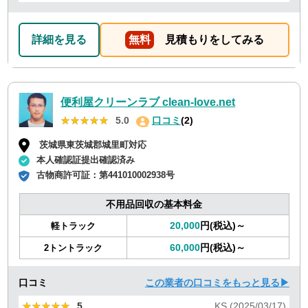
詳細を見る
無料
見積もりをしてみる
便利屋クリーンラブ clean-love.net
★★★★★
★★★★★
5.0
口コミ
(2)
茨城県東茨城郡城里町対応
本人確認証提出確認済み
古物商許可証：
第441010002938号
不用品回収の基本料金
20,000
円(税込)～
軽トラック
60,000
円(税込)～
2トントラック
口コミ
この業者の口コミをもっと見る▶
★★★★★
★★★★★
5
KS (2025/03/17)