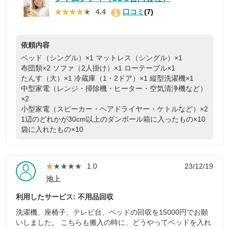
★★★★★
★★★★★
4.4
口コミ
(7)
依頼内容
ベッド（シングル）×1
マットレス（シングル）×1
布団類×2
ソファ（2人掛け）×1
ローテーブル×1
たんす（大）×1
冷蔵庫（1・2ドア）×1
縦型洗濯機×1
中型家電（レンジ・掃除機・ヒーター・空気清浄機など）
×2
小型家電（スピーカー・ヘアドライヤー・ケトルなど）×2
1辺のどれかが30cm以上のダンボール箱に入ったもの×10
袋に入れたもの×10
★★★★★
★★★★★
1.0
23/12/19
池上
利用したサービス: 不用品回収
洗濯機、座椅子、テレビ台、ベッドの回収を15000円でお願
いしました。 こちらも搬入の時に、どうやってベッドを入れ