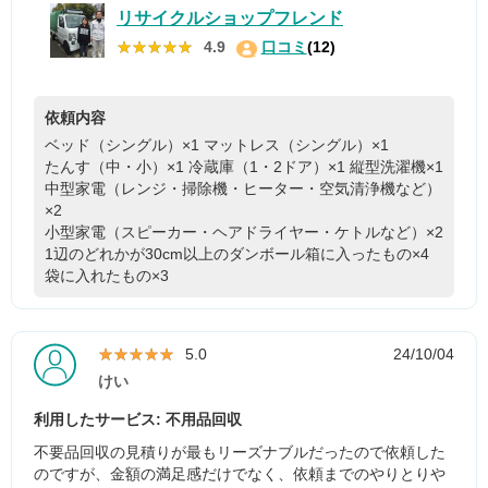
リサイクルショップフレンド
★★★★★
★★★★★
4.9
口コミ
(12)
依頼内容
ベッド（シングル）×1
マットレス（シングル）×1
たんす（中・小）×1
冷蔵庫（1・2ドア）×1
縦型洗濯機×1
中型家電（レンジ・掃除機・ヒーター・空気清浄機など）
×2
小型家電（スピーカー・ヘアドライヤー・ケトルなど）×2
1辺のどれかが30cm以上のダンボール箱に入ったもの×4
袋に入れたもの×3
★★★★★
★★★★★
5.0
24/10/04
けい
利用したサービス: 不用品回収
不要品回収の見積りが最もリーズナブルだったので依頼した
のですが、金額の満足感だけでなく、依頼までのやりとりや