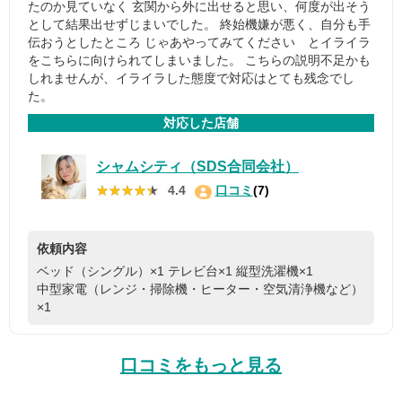
たのか見ていなく 玄関から外に出せると思い、何度が出そう
として結果出せずじまいでした。 終始機嫌が悪く、自分も手
伝おうとしたところ じゃあやってみてください とイライラ
をこちらに向けられてしまいました。 こちらの説明不足かも
しれませんが、イライラした態度で対応はとても残念でし
た。
対応した店舗
シャムシティ（SDS合同会社）
★★★★★
★★★★★
4.4
口コミ
(7)
依頼内容
ベッド（シングル）×1
テレビ台×1
縦型洗濯機×1
中型家電（レンジ・掃除機・ヒーター・空気清浄機など）
×1
口コミをもっと見る