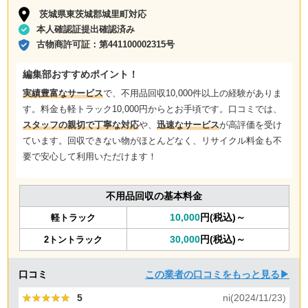
茨城県東茨城郡城里町対応
本人確認証提出確認済み
古物商許可証：
第441100002315号
編集部おすすめポイント！
実績豊富なサービス
で、不用品回収10,000件以上の経験がありま
す。料金も軽トラック10,000円からとお手頃です。口コミでは、
スタッフの親切で丁寧な対応
や、
迅速なサービス
が高評価を受け
ています。回収できない物がほとんどなく、リサイクル料金も不
要で安心して利用いただけます！
不用品回収の基本料金
10,000
円(税込)～
軽トラック
30,000
円(税込)～
2トントラック
口コミ
この業者の口コミをもっと見る▶
★★★★★
★★★★★
5
ni(2024/11/23)