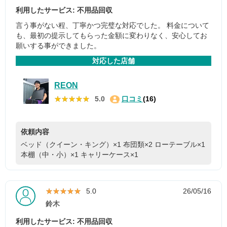
利用したサービス: 不用品回収
言う事がない程、丁寧かつ完璧な対応でした。 料金について
も、最初の提示してもらった金額に変わりなく、安心してお
願いする事ができました。
対応した店舗
REON
★★★★★
★★★★★
5.0
口コミ
(16)
依頼内容
ベッド（クイーン・キング）×1
布団類×2
ローテーブル×1
本棚（中・小）×1
キャリーケース×1
★★★★★
★★★★★
5.0
26/05/16
鈴木
利用したサービス: 不用品回収