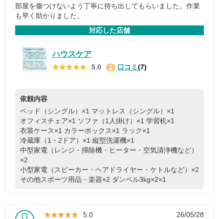
部屋を傷つけないよう丁寧に持ち出してもらいました。作業
も早く助かりました。
対応した店舗
ハウスケア
★★★★★
★★★★★
5.0
口コミ
(7)
依頼内容
ベッド（シングル）×1
マットレス（シングル）×1
オフィスチェア×1
ソファ（1人掛け）×1
学習机×1
衣装ケース×1
カラーボックス×1
ラック×1
冷蔵庫（1・2ドア）×1
縦型洗濯機×1
中型家電（レンジ・掃除機・ヒーター・空気清浄機など）
×2
小型家電（スピーカー・ヘアドライヤー・ケトルなど）×2
その他スポーツ用品・楽器×2
ダンベル3kg×2×1
★★★★★
★★★★★
5.0
26/05/28