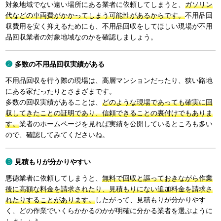
対象地域でない遠い場所にある業者に依頼してしまうと、
ガソリン
代などの車両費がかかってしまう可能性があるからです。
不用品回
収費用を安く抑えるためにも、不用品回収をしてほしい現場が不用
品回収業者の対象地域なのかを確認しましょう。
多数の不用品回収実績がある
不用品回収を行う際の現場は、高層マンションだったり、狭い路地
にある家だったりとさまざまです。
多数の回収実績があることは、
どのような現場であっても確実に回
収してきたことの証明であり、信頼できることの裏付けでもありま
す。
業者のホームページを見れば実績を公開しているところも多い
ので、確認してみてくださいね。
見積もりが分かりやすい
悪徳業者に依頼してしまうと、
無料で回収と謳っておきながら作業
後に高額な料金を請求されたり、見積もりにない追加料金を請求さ
れたりすることがあります。
したがって、見積もりが分かりやす
く、どの作業でいくらかかるのかが明確に分かる業者を選ぶように