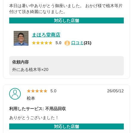
本日は暑い中ありがとう御座いました。 おかげ様で植木等片
付けて頂き綺麗になりました。
対応した店舗
まほろ堂商店
★★★★★
★★★★★
5.0
口コミ
(21)
依頼内容
外にある植木等×20
★★★★★
★★★★★
5.0
26/05/12
松本
利用したサービス: 不用品回収
ありがとうございました！
対応した店舗