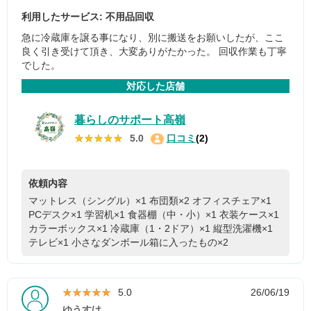
利用したサービス: 不用品回収
急に冷蔵庫を譲る事になり、別に搬送をお願いしたが、ここ
良く引き受けて頂き、大変ありがたかった。 回収作業も丁寧
でした。
対応した店舗
暮らしのサポート高嶺
★★★★★
★★★★★
5.0
口コミ
(2)
依頼内容
マットレス（シングル）×1
布団類×2
オフィスチェア×1
PCデスク×1
学習机×1
食器棚（中・小）×1
衣装ケース×1
カラーボックス×1
冷蔵庫（1・2ドア）×1
縦型洗濯機×1
テレビ×1
小さなダンボール箱に入ったもの×2
★★★★★
★★★★★
5.0
26/06/19
ゆうすけ