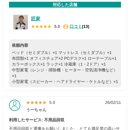
対応した店舗
匠家
★★★★★
★★★★★
5.0
口コミ
(13)
依頼内容
ベッド（セミダブル）×1
マットレス（セミダブル）×1
布団類×1
オフィスチェア×2
PCデスク×1
ローテーブル×1
カラーボックス×1
ラック×1
冷蔵庫（1・2ドア）×1
中型家電（レンジ・掃除機・ヒーター・空気清浄機など）
×1
小型家電（スピーカー・ヘアドライヤー・ケトルなど）×1
★★★★★
★★★★★
5.0
26/02/11
うーちゃん
利用したサービス: 不用品回収
不用品回収と運搬をお願いしました。 とても満足度の高いサ