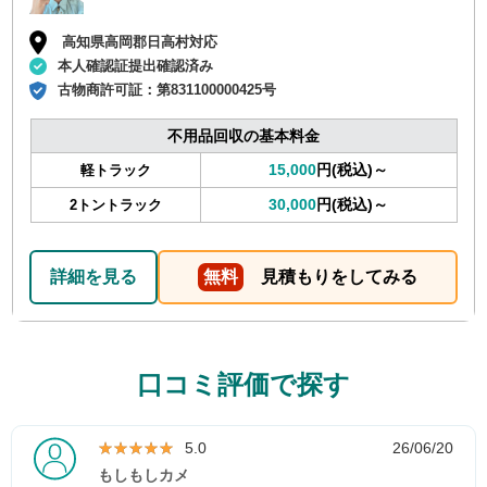
高知県高岡郡日高村対応
本人確認証提出確認済み
古物商許可証：
第831100000425号
不用品回収の基本料金
15,000
円(税込)～
軽トラック
30,000
円(税込)～
2トントラック
詳細を見る
無料
見積もりをしてみる
口コミ評価で探す
★★★★★
★★★★★
5.0
26/06/20
もしもしカメ