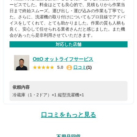
ービスでした。料金はとても良心的で、見積もりから作業当
日まで終始スムーズ。運び出し・運び込みの作業も丁寧でし
た。さらに、洗濯機の取り付けについてもプロ目線でアドバ
イスをしてくれて、とても助かりました。作業の質も人柄も
良く、安心して任せられる業者さんだと感じました。また機
会があったら是非利用させていただきます。
対応した店舗
OttO オットライフサービス
★★★★★
★★★★★
5.0
口コミ
(1)
依頼内容
冷蔵庫（1・2ドア）×1
縦型洗濯機×1
口コミをもっと見る
不用品回収