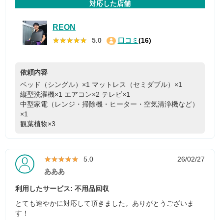
対応した店舗
REON
★★★★★
★★★★★
5.0
口コミ
(16)
依頼内容
ベッド（シングル）×1
マットレス（セミダブル）×1
縦型洗濯機×1
エアコン×2
テレビ×1
中型家電（レンジ・掃除機・ヒーター・空気清浄機など）
×1
観葉植物×3
★★★★★
★★★★★
5.0
26/02/27
あああ
利用したサービス: 不用品回収
とても速やかに対応して頂きました。ありがとうございま
す！