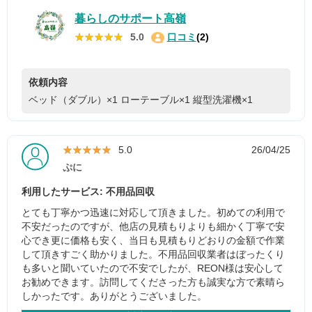
暮らしのサポート高嶺
★★★★★
★★★★★
5.0
口コミ
(2)
依頼内容
ベッド（ダブル）×1
ローテーブル×1
縦型洗濯機×1
★★★★★
★★★★★
5.0
26/04/25
ぷに
利用したサービス: 不用品回収
とても丁寧かつ迅速に対応して頂きました。初めての利用で
不安だったのですが、他店の見積もりよりも細かく丁寧で安
心でき更に価格も安く、当日も見積もりどおりの金額で作業
して頂きすごく助かりました。不用品回収業者はぼったくり
も多いと聞いていたので不安でしたが、REON様は安心して
お勧めできます。訪問してくださった方も誠実な方で素晴ら
しかったです。ありがとうございました。