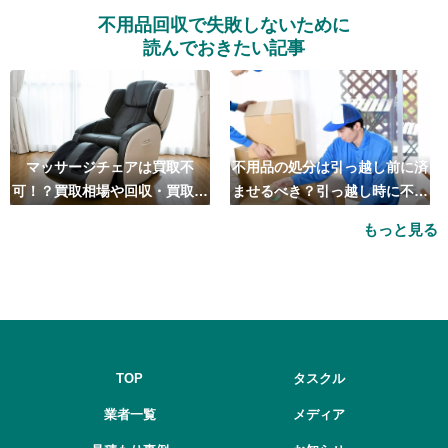
不用品回収で失敗しないために
読んでおきたい記事
マッサージチェアは買取不
不用品の処分は引っ越し前に済
可！？買取相場や回収・買取の
ませるべき？引っ越し時に不用
おすすめ業者5選も紹介
品処分をするベストタイミング
もっと見る
とは
TOP
タスクル
業者一覧
メディア