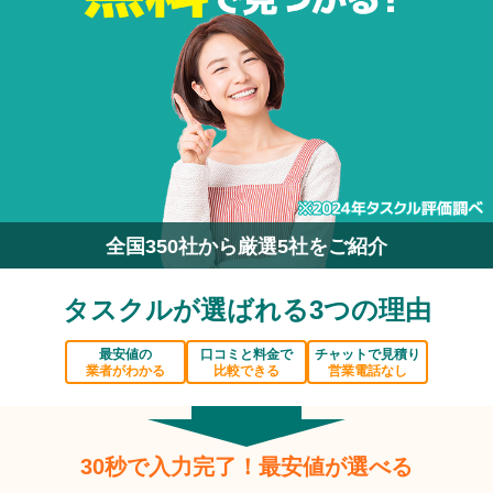
全国350社から厳選5社をご紹介
タスクルが選ばれる3つの理由
最安値の
口コミと料金で
チャットで見積り
業者がわかる
比較できる
営業電話なし
30秒で入力完了！最安値が選べる