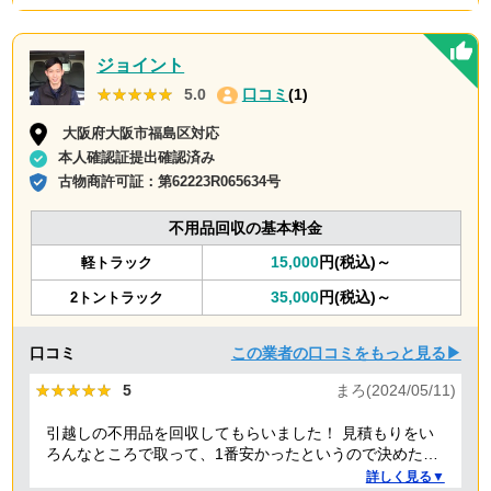
ジョイント
★★★★★
★★★★★
5.0
口コミ
(1)
大阪府大阪市福島区対応
本人確認証提出確認済み
古物商許可証：
第62223R065634号
不用品回収の基本料金
15,000
円(税込)～
軽トラック
35,000
円(税込)～
2トントラック
口コミ
この業者の口コミをもっと見る▶
★★★★★
★★★★★
5
まろ(2024/05/11)
引越しの不用品を回収してもらいました！ 見積もりをい
ろんなところで取って、1番安かったというので決めたの
ですが、 対応や話し方も、丁寧で優しく、 作業自体も素
詳しく見る▼