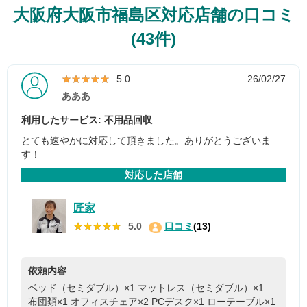
大阪府大阪市福島区対応店舗の口コミ
(43件)
★★★★★
★★★★★
5.0
26/02/27
あああ
利用したサービス: 不用品回収
とても速やかに対応して頂きました。ありがとうございま
す！
対応した店舗
匠家
★★★★★
★★★★★
5.0
口コミ
(13)
依頼内容
ベッド（セミダブル）×1
マットレス（セミダブル）×1
布団類×1
オフィスチェア×2
PCデスク×1
ローテーブル×1