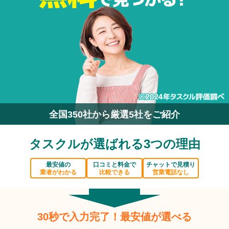
全国350社から厳選5社をご紹介
タスクルが選ばれる3つの理由
最安値の
口コミと料金で
チャットで見積り
業者がわかる
比較できる
営業電話なし
30秒で入力完了！最安値が選べる