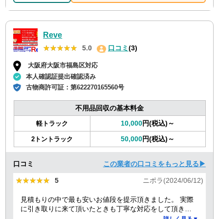
Reve
★★★★★
★★★★★
5.0
口コミ
(3)
大阪府大阪市福島区対応
本人確認証提出確認済み
古物商許可証：
第622270165560号
不用品回収の基本料金
10,000
円(税込)～
軽トラック
50,000
円(税込)～
2トントラック
口コミ
この業者の口コミをもっと見る▶
★★★★★
★★★★★
5
ニポラ(2024/06/12)
見積もりの中で最も安いお値段を提示頂きました。 実際
に引き取りに来て頂いたときも丁寧な対応をして頂き、
感謝しております。
詳しく見る▼