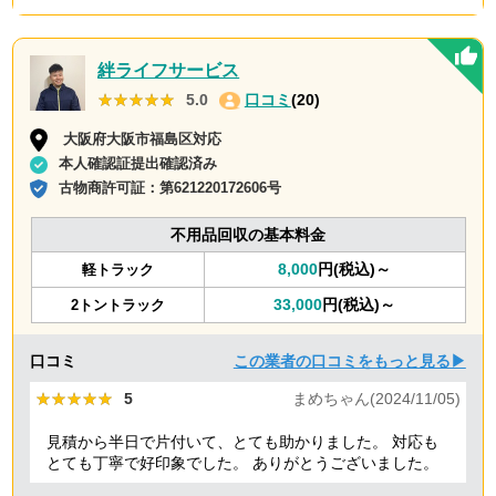
絆ライフサービス
★★★★★
★★★★★
5.0
口コミ
(20)
大阪府大阪市福島区対応
本人確認証提出確認済み
古物商許可証：
第621220172606号
不用品回収の基本料金
8,000
円(税込)～
軽トラック
33,000
円(税込)～
2トントラック
口コミ
この業者の口コミをもっと見る▶
★★★★★
★★★★★
5
まめちゃん(2024/11/05)
見積から半日で片付いて、とても助かりました。 対応も
とても丁寧で好印象でした。 ありがとうございました。