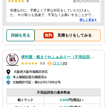
★★★★★
★★★★★
5
藪内(2024/10/14)
安価なのに、手際よく丁寧な対応をしていただけまし
た。 やり取りも迅速で、不安なくお願いすることができ
ました。 ありがとうございました。
詳しく見る▼
詳細を見る
無料
見積もりをしてみる
便利屋・氣まぐれふぁみりー（不用品回収・遺品整理・お墓参り代行等、幅広く対応しております）
★★★★★
★★★★★
5.0
口コミ
(1)
大阪府大阪市福島区対応
本人確認証提出確認済み
古物商許可証：
第612351730012号
不用品回収の基本料金
6,600
円(税込)～
軽トラック