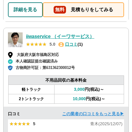
回収の時は料金しようと思いました！
詳細を見る
無料
見積もりをしてみる
iiwaservice （イーワサービス）
★★★★★
★★★★★
5.0
口コミ
(1)
大阪府大阪市福島区対応
本人確認証提出確認済み
古物商許可証：
第631362300012号
不用品回収の基本料金
3,000
円(税込)～
軽トラック
10,000
円(税込)～
2トントラック
口コミ
この業者の口コミをもっと見る▶
★★★★★
★★★★★
5
青木(2025/12/07)