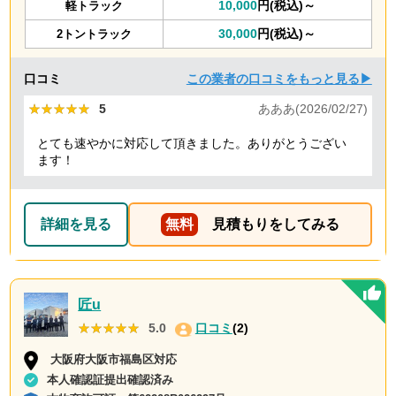
10,000
円(税込)～
軽トラック
30,000
円(税込)～
2トントラック
口コミ
この業者の口コミをもっと見る▶
★★★★★
★★★★★
5
あああ(2026/02/27)
とても速やかに対応して頂きました。ありがとうござい
ます！
詳細を見る
無料
見積もりをしてみる
匠u
★★★★★
★★★★★
5.0
口コミ
(2)
大阪府大阪市福島区対応
本人確認証提出確認済み