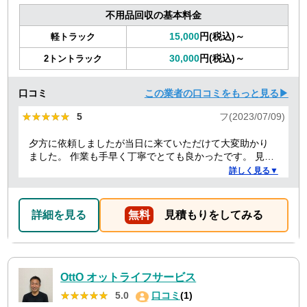
不用品回収の基本料金
15,000
円(税込)～
軽トラック
30,000
円(税込)～
2トントラック
口コミ
この業者の口コミをもっと見る▶
★★★★★
★★★★★
5
フ(2023/07/09)
夕方に依頼しましたが当日に来ていただけて大変助かり
ました。 作業も手早く丁寧でとても良かったです。 見積
り金額以上の追加料金もありませんでした。 ありがとう
詳しく見る▼
ございました。
詳細を見る
無料
見積もりをしてみる
OttO オットライフサービス
★★★★★
★★★★★
5.0
口コミ
(1)