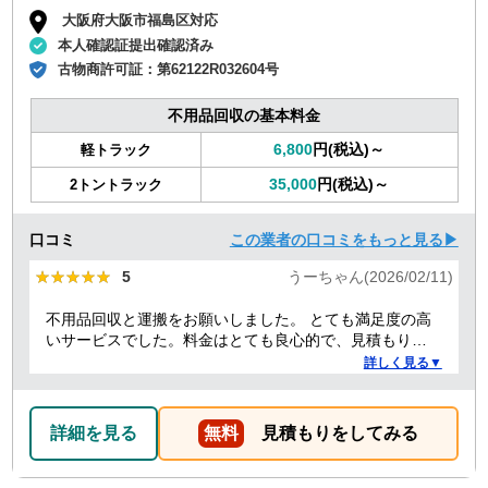
大阪府大阪市福島区対応
本人確認証提出確認済み
古物商許可証：
第62122R032604号
不用品回収の基本料金
6,800
円(税込)～
軽トラック
35,000
円(税込)～
2トントラック
口コミ
この業者の口コミをもっと見る▶
★★★★★
★★★★★
5
うーちゃん(2026/02/11)
不用品回収と運搬をお願いしました。 とても満足度の高
いサービスでした。料金はとても良心的で、見積もりか
ら作業当日まで終始スムーズ。運び出し・運び込みの作
詳しく見る▼
業も丁寧でした。さらに、洗濯機の取り付けについても
プロ目線でアドバイスをしてくれて、とても助かりまし
た。作業の質も人柄も良く、安心して任せられる業者さ
詳細を見る
無料
見積もりをしてみる
んだと感じました。また機会があったら是非利用させて
いただきます。