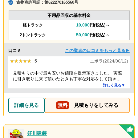
古物商許可証：
第622270165560号
不用品回収の基本料金
10,000
円(税込)～
軽トラック
50,000
円(税込)～
2トントラック
口コミ
この業者の口コミをもっと見る▶
★★★★★
★★★★★
5
ニポラ(2024/06/12)
見積もりの中で最も安いお値段を提示頂きました。 実際
に引き取りに来て頂いたときも丁寧な対応をして頂き、
感謝しております。
詳しく見る▼
詳細を見る
無料
見積もりをしてみる
好川建装