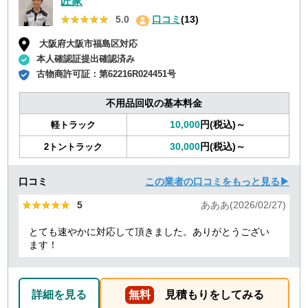
匠家
★★★★★
★★★★★
5.0
口コミ
(13)
大阪府大阪市福島区対応
本人確認証提出確認済み
古物商許可証：
第62216R024451号
不用品回収の基本料金
10,000
円(税込)～
軽トラック
30,000
円(税込)～
2トントラック
口コミ
この業者の口コミをもっと見る▶
★★★★★
★★★★★
5
あああ(2026/02/27)
とても速やかに対応して頂きました。ありがとうござい
ます！
詳細を見る
無料
見積もりをしてみる