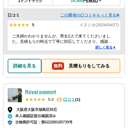
16,500
円(税込)～
2トントラック
口コミ
この業者の口コミをもっと見る▶
★★★★★
★★★★★
5
イヌジタ(2024/04/27)
ご夫婦かわかりませんが、男女2人で来てくださいまし
た。見積もりの時点で丁寧に対応してくださり、感謝し
ております。
詳しく見る▼
詳細を見る
無料
見積もりをしてみる
Royal support
★★★★★
★★★★★
5.0
口コミ
(1)
大阪府大阪市福島区対応
本人確認証提出確認済み
古物商許可証：
第622280185739号