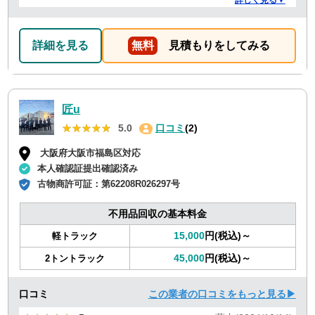
詳細を見る
無料
見積もりをしてみる
匠u
★★★★★
★★★★★
5.0
口コミ
(2)
大阪府大阪市福島区対応
本人確認証提出確認済み
古物商許可証：
第62208R026297号
不用品回収の基本料金
15,000
円(税込)～
軽トラック
45,000
円(税込)～
2トントラック
口コミ
この業者の口コミをもっと見る▶