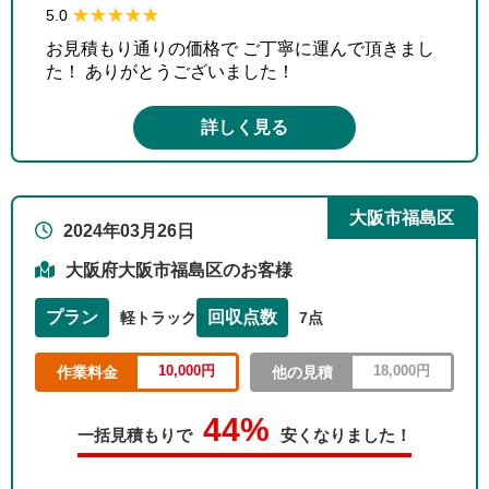
★★★★★
★★★★★
5.0
お見積もり通りの価格で ご丁寧に運んで頂きまし
た！ ありがとうございました！
詳しく見る
大阪市福島区
2024年03月26日
大阪府大阪市福島区のお客様
プラン
回収点数
軽トラック
7点
10,000円
18,000円
作業料金
他の見積
44%
一括見積もりで
安くなりました！