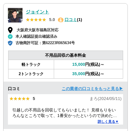
ジョイント
★★★★★
★★★★★
5.0
口コミ
(1)
大阪府大阪市福島区対応
本人確認証提出確認済み
古物商許可証：
第62223R065634号
不用品回収の基本料金
15,000
円(税込)～
軽トラック
35,000
円(税込)～
2トントラック
口コミ
この業者の口コミをもっと見る▶
★★★★★
★★★★★
5
まろ(2024/05/11)
引越しの不用品を回収してもらいました！ 見積もりをい
ろんなところで取って、1番安かったというので決めたの
ですが、 対応や話し方も、丁寧で優しく、 作業自体も素
詳しく見る▼
早くやってくださってとても良かったです。 また不用品