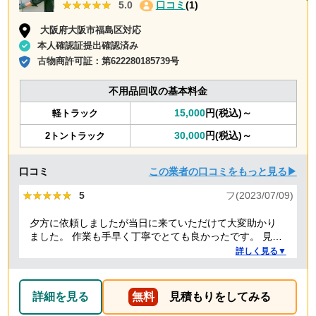
★★★★★
★★★★★
5.0
口コミ
(1)
大阪府大阪市福島区対応
本人確認証提出確認済み
古物商許可証：
第622280185739号
不用品回収の基本料金
15,000
円(税込)～
軽トラック
30,000
円(税込)～
2トントラック
口コミ
この業者の口コミをもっと見る▶
★★★★★
★★★★★
5
フ(2023/07/09)
夕方に依頼しましたが当日に来ていただけて大変助かり
ました。 作業も手早く丁寧でとても良かったです。 見積
り金額以上の追加料金もありませんでした。 ありがとう
詳しく見る▼
ございました。
詳細を見る
無料
見積もりをしてみる