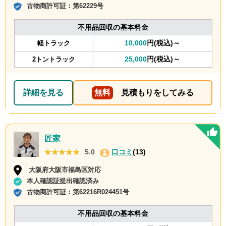
古物商許可証：
第62229号
不用品回収の基本料金
10,000
円(税込)～
軽トラック
25,000
円(税込)～
2トントラック
詳細を見る
無料
見積もりをしてみる
匠家
★★★★★
★★★★★
5.0
口コミ
(13)
大阪府大阪市福島区対応
本人確認証提出確認済み
古物商許可証：
第62216R024451号
不用品回収の基本料金