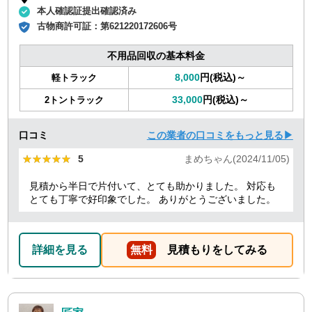
本人確認証提出確認済み
古物商許可証：
第621220172606号
不用品回収の基本料金
8,000
円(税込)～
軽トラック
33,000
円(税込)～
2トントラック
口コミ
この業者の口コミをもっと見る▶
★★★★★
★★★★★
5
まめちゃん(2024/11/05)
見積から半日で片付いて、とても助かりました。 対応も
とても丁寧で好印象でした。 ありがとうございました。
詳細を見る
無料
見積もりをしてみる