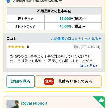
古物商許可証：
第62208R026297号
不用品回収の基本料金
15,000
円(税込)～
軽トラック
45,000
円(税込)～
2トントラック
口コミ
この業者の口コミをもっと見る▶
★★★★★
★★★★★
5
藪内(2024/10/14)
安価なのに、手際よく丁寧な対応をしていただけまし
た。 やり取りも迅速で、不安なくお願いすることができ
ました。 ありがとうございました。
詳しく見る▼
詳細を見る
無料
見積もりをしてみる
Royal support