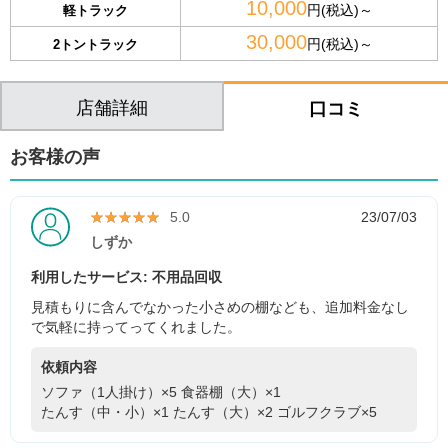
10,000
円(税込)～
軽トラック
30,000
円(税込)～
2トントラック
店舗詳細
口コミ
お客様の声
★★★★★
★★★★★
5.0
23/07/03
しずか
利用したサービス: 不用品回収
見積もりに含んでなかった小さめの棚なども、追加料金なし
で気軽に持ってってくれました。
依頼内容
ソファ（1人掛け）×5
食器棚（大）×1
たんす（中・小）×1
たんす（大）×2
ゴルフクラブ×5