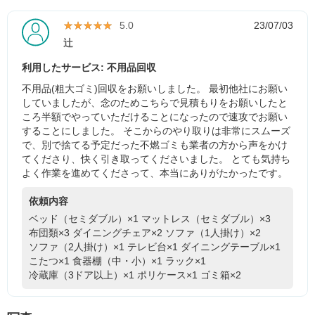
★★★★★
★★★★★
5.0
23/07/03
辻
利用したサービス: 不用品回収
不用品(粗大ゴミ)回収をお願いしました。 最初他社にお願い
していましたが、念のためこちらで見積もりをお願いしたと
ころ半額でやっていただけることになったので速攻でお願い
することにしました。 そこからのやり取りは非常にスムーズ
で、別で捨てる予定だった不燃ゴミも業者の方から声をかけ
てくださり、快く引き取ってくださいました。 とても気持ち
よく作業を進めてくださって、本当にありがたかったです。
依頼内容
ベッド（セミダブル）×1
マットレス（セミダブル）×3
布団類×3
ダイニングチェア×2
ソファ（1人掛け）×2
ソファ（2人掛け）×1
テレビ台×1
ダイニングテーブル×1
こたつ×1
食器棚（中・小）×1
ラック×1
冷蔵庫（3ドア以上）×1
ポリケース×1
ゴミ箱×2