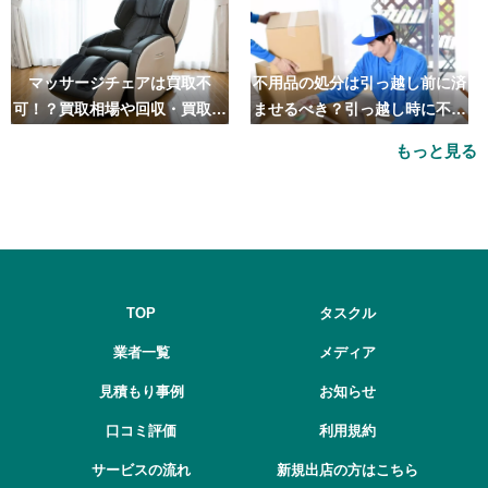
マッサージチェアは買取不
不用品の処分は引っ越し前に済
可！？買取相場や回収・買取の
ませるべき？引っ越し時に不用
おすすめ業者5選も紹介
品処分をするベストタイミング
もっと見る
とは
TOP
タスクル
業者一覧
メディア
見積もり事例
お知らせ
口コミ評価
利用規約
サービスの流れ
新規出店の方はこちら