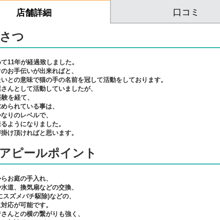
口コミ
店舗詳細
さつ
て11年が経過致しました。
けのお手伝いが出来ればと、
たいとの意味で猫の手の名前を冠して活動をしております。
屋さんとして活動していましたが、
経験を経て、
求められている事は、
かなりのレベルで、
来るようになりました。
声掛け頂ければと思います。
アピールポイント
からお庭の手入れ、
や水道、換気扇などの交換、
にスズメバチ駆除)などの、
に対応が可能です。
者さんとの横の繋がりも強く、