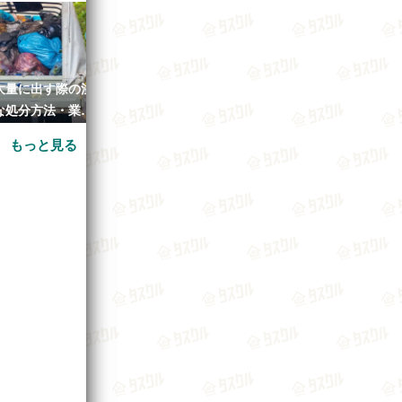
大量に出す際の注
不用品回収業者を使うメリット
引っ越しでゴミ
な処分方法・業者
とデメリットとは？
は？業者に頼む
の目安とは
て
もっと見る