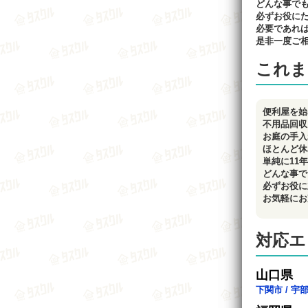
どんな事で
必ずお役に
必要であれ
是非一度ご
これま
便利屋を始
不用品回収
お庭の手入
ほとんど休
単純に11
どんな事で
必ずお役に
お気軽にお
対応エ
山口県
下関市
/
宇