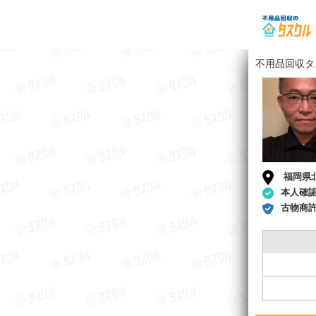
不用品回収タ
福岡県
本人確
古物商