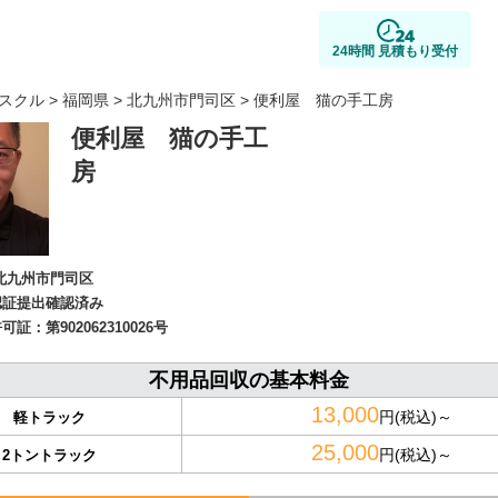
24時間 見積もり受付
スクル
>
福岡県
>
北九州市門司区
> 便利屋 猫の手工房
便利屋 猫の手工
房
北九州市門司区
認証提出確認済み
許可証：
第902062310026号
不用品回収の基本料金
13,000
円(税込)～
軽トラック
25,000
円(税込)～
2トントラック