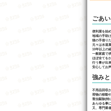
ごあい
便利屋を始め
地域の手助
猫の手借り
元々は水道
10年以上の
一般家庭で
ほぼ全てを
行う事が出
安心してお
強みと
不用品回収
荷物の移動
害虫駆除(特
あらゆる事
又、専門業