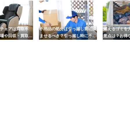
チェアは買取不
不用品の処分は引っ越し前に済
燃えるゴミを
場や回収・買取の
ませるべき？引っ越し時に不用
意点は？お得
業者5選も紹介
品処分をするベストタイミング
への依頼
とは