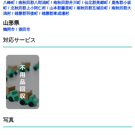
八峰町
/
南秋田郡八郎潟町
/
南秋田郡井川町
/
仙北郡美郷町
/
鹿角郡小坂
町
/
北秋田郡上小阿仁村
/
山本郡藤里町
/
南秋田郡五城目町
/
南秋田郡大
潟村
/
雄勝郡羽後町
/
雄勝郡東成瀬村
山形県
鶴岡市
/
酒田市
対応サービス
写真