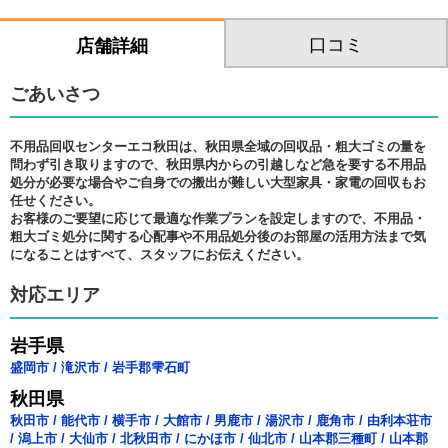
口コミ
店舗詳細
ごあいさつ
不用品回収センターエコ秋田は、秋田県全域の回収品・粗大ゴミの量を
問わず引き取りますので、秋田県内からの引越しなど急を要する不用品
処分が必要な場合やご自身での搬出が難しい大型家具・家電の回収もお
任せください。
お客様のご要望に応じて最適な作業プランを設定しますので、不用品・
粗大ゴミ処分に関する心配事や不用品処分後のお部屋の活用方法まで気
になることはすべて、スタッフにお伝えください。
対応エリア
岩手県
盛岡市
/
滝沢市
/
岩手郡雫石町
秋田県
秋田市
/
能代市
/
横手市
/
大館市
/
男鹿市
/
湯沢市
/
鹿角市
/
由利本荘市
/
潟上市
/
大仙市
/
北秋田市
/
にかほ市
/
仙北市
/
山本郡三種町
/
山本郡