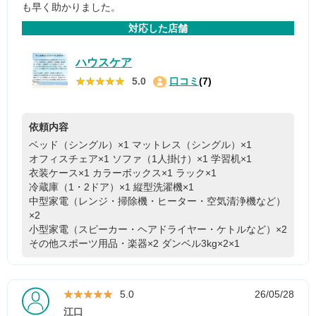
も早く助かりました。
対応した店舗
ハウスケア
★★★★★
★★★★★
5.0
口コミ
(7)
依頼内容
ベッド（シングル）×1
マットレス（シングル）×1
オフィスチェア×1
ソファ（1人掛け）×1
学習机×1
衣装ケース×1
カラーボックス×1
ラック×1
冷蔵庫（1・2ドア）×1
縦型洗濯機×1
中型家電（レンジ・掃除機・ヒーター・空気清浄機など）
×2
小型家電（スピーカー・ヘアドライヤー・ケトルなど）×2
その他スポーツ用品・楽器×2
ダンベル3kg×2×1
★★★★★
★★★★★
5.0
26/05/28
江口