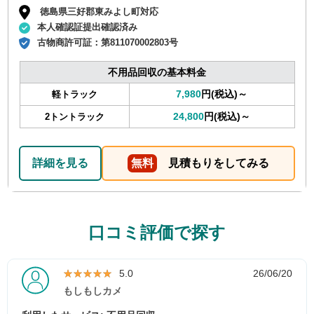
徳島県三好郡東みよし町対応
本人確認証提出確認済み
古物商許可証：
第811070002803号
不用品回収の基本料金
7,980
円(税込)～
軽トラック
24,800
円(税込)～
2トントラック
詳細を見る
無料
見積もりをしてみる
口コミ評価で探す
★★★★★
★★★★★
5.0
26/06/20
もしもしカメ