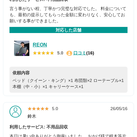
言う事がない程、丁寧かつ完璧な対応でした。 料金について
も、最初の提示してもらった金額に変わりなく、安心してお
願いする事ができました。
対応した店舗
REON
★★★★★
★★★★★
5.0
口コミ
(16)
依頼内容
ベッド（クイーン・キング）×1
布団類×2
ローテーブル×1
本棚（中・小）×1
キャリーケース×1
★★★★★
★★★★★
5.0
26/05/16
鈴木
利用したサービス: 不用品回収
本日は暑い中ありがとう御座いました。 おかげ様で植木等片