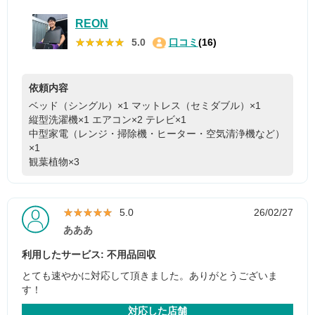
REON
★★★★★
★★★★★
5.0
口コミ
(16)
依頼内容
ベッド（シングル）×1
マットレス（セミダブル）×1
縦型洗濯機×1
エアコン×2
テレビ×1
中型家電（レンジ・掃除機・ヒーター・空気清浄機など）
×1
観葉植物×3
★★★★★
★★★★★
5.0
26/02/27
あああ
利用したサービス: 不用品回収
とても速やかに対応して頂きました。ありがとうございま
す！
対応した店舗