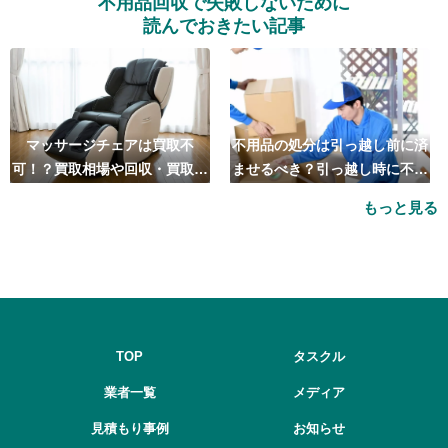
不用品回収で失敗しないために
読んでおきたい記事
マッサージチェアは買取不
不用品の処分は引っ越し前に済
可！？買取相場や回収・買取の
ませるべき？引っ越し時に不用
おすすめ業者5選も紹介
品処分をするベストタイミング
もっと見る
とは
TOP
タスクル
業者一覧
メディア
見積もり事例
お知らせ