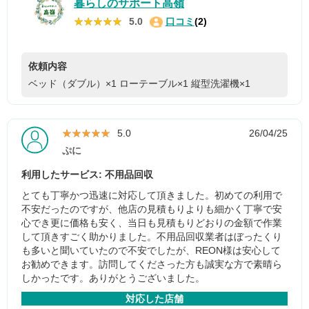
暮らしのサポート高嶺
★★★★★
★★★★★
5.0
口コミ
(2)
依頼内容
ベッド（ダブル）×1
ローテーブル×1
縦型洗濯機×1
★★★★★
★★★★★
5.0
26/04/25
ぷに
利用したサービス: 不用品回収
とても丁寧かつ迅速に対応して頂きました。初めての利用で
不安だったのですが、他店の見積もりよりも細かく丁寧で安
心でき更に価格も安く、当日も見積もりどおりの金額で作業
して頂きすごく助かりました。不用品回収業者はぼったくり
も多いと聞いていたので不安でしたが、REON様は安心して
お勧めできます。訪問してくださった方も誠実な方で素晴ら
しかったです。ありがとうございました。
対応した店舗