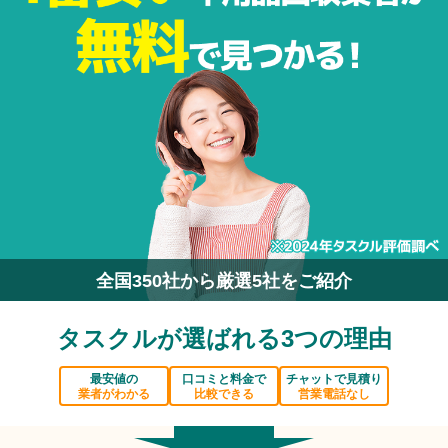
全国350社から厳選5社をご紹介
タスクルが選ばれる3つの理由
最安値の
口コミと料金で
チャットで見積り
業者がわかる
比較できる
営業電話なし