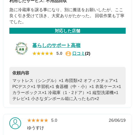
利用したサービス: 不用品回収
急に冷蔵庫を譲る事になり、別に搬送をお願いしたが、ここ
良く引き受けて頂き、大変ありがたかった。 回収作業も丁寧
でした。
対応した店舗
暮らしのサポート高嶺
★★★★★
★★★★★
5.0
口コミ
(2)
依頼内容
マットレス（シングル）×1
布団類×2
オフィスチェア×1
PCデスク×1
学習机×1
食器棚（中・小）×1
衣装ケース×1
カラーボックス×1
冷蔵庫（1・2ドア）×1
縦型洗濯機×1
テレビ×1
小さなダンボール箱に入ったもの×2
★★★★★
★★★★★
5.0
26/06/19
ゆうすけ