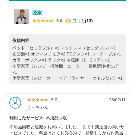
匠家
★★★★★
★★★★★
5.0
口コミ
(13)
依頼内容
ベッド（セミダブル）×1
マットレス（セミダブル）×1
布団類×1
オフィスチェア×2
PCデスク×1
ローテーブル×1
カラーボックス×1
ラック×1
冷蔵庫（1・2ドア）×1
中型家電（レンジ・掃除機・ヒーター・空気清浄機など）
×1
小型家電（スピーカー・ヘアドライヤー・ケトルなど）×1
★★★★★
★★★★★
5.0
26/02/11
うーちゃん
利用したサービス: 不用品回収
不用品回収と運搬をお願いしました。 とても満足度の高いサ
ービスでした。料金はとても良心的で、見積もりから作業当