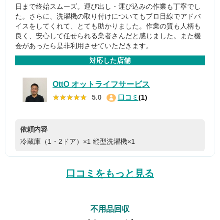
日まで終始スムーズ。運び出し・運び込みの作業も丁寧でし
た。さらに、洗濯機の取り付けについてもプロ目線でアドバ
イスをしてくれて、とても助かりました。作業の質も人柄も
良く、安心して任せられる業者さんだと感じました。また機
会があったら是非利用させていただきます。
対応した店舗
OttO オットライフサービス
★★★★★
★★★★★
5.0
口コミ
(1)
依頼内容
冷蔵庫（1・2ドア）×1
縦型洗濯機×1
口コミをもっと見る
不用品回収