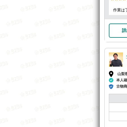
作業は
詳
山梨
本人
古物