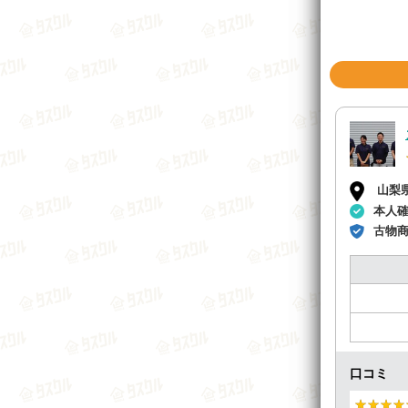
山梨
本人
古物
口コミ
★★★★
★★★★