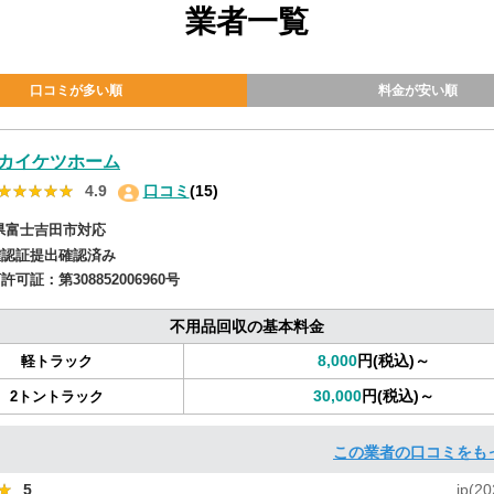
業者一覧
口コミが多い順
料金が安い順
カイケツホーム
★★★★★
★★★★★
4.9
口コミ
(15)
県富士吉田市対応
確認証提出確認済み
商許可証：
第308852006960号
不用品回収の基本料金
8,000
円(税込)～
軽トラック
30,000
円(税込)～
2トントラック
この業者の口コミをも
★
★
5
jp(20