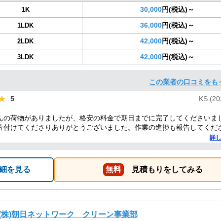
30,000
円(税込)～
1K
36,000
円(税込)～
1LDK
42,000
円(税込)～
2LDK
42,000
円(税込)～
3LDK
この業者の口コミをも
★
★
5
KS (20
んの荷物がありましたが、格安の料金で期日までに完了してくださいま
片付けてくださりありがとうございました。作業の進捗も報告してくだ
した。
詳
細を見る
無料
見積もりをしてみる
(株)朝日ネットワーク クリーン事業部