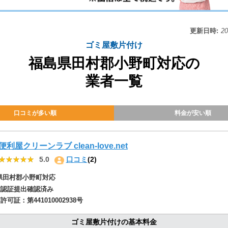
更新日時:
2
ゴミ屋敷片付け
福島県田村郡小野町対応の
業者一覧
口コミが多い順
料金が安い順
便利屋クリーンラブ clean-love.net
★★★★★
★★★★★
5.0
口コミ
(2)
県田村郡小野町対応
確認証提出確認済み
商許可証：
第441010002938号
ゴミ屋敷片付けの基本料金