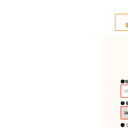
❶
❷ 
❸ 