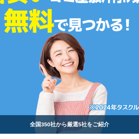
全国350社から厳選5社をご紹介