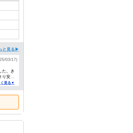
っと見る▶
25/03/17)
した。き
さり安心
しく見る▼