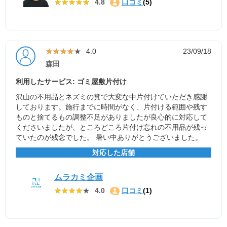
★★★★★
★★★★★
4.8
口コミ
(5)
★★★★★
★★★★★
4.0
23/09/18
森田
利用したサービス: ゴミ屋敷片付け
沢山の不用品とネズミの糞で大変な中片付けていただき感謝
しております。施行までに時間がなく、片付ける範囲や残す
ものと捨てるもの調整不足がありましたが良心的に対応して
くださいましたが、ところどころ片付け忘れの不用品が残っ
ていたのが残念でした。 暑い中ありがとうございました。
対応した店舗
ムラカミ企画
★★★★★
★★★★★
4.0
口コミ
(1)