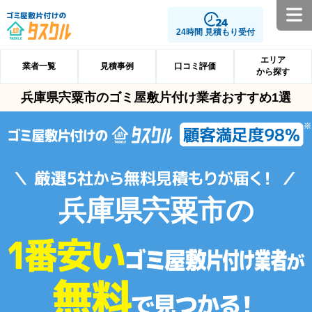
24時間 見積もり受付
エリア
業者一覧
見積事例
口コミ評価
から探す
兵庫県宍粟市のゴミ屋敷片付け業者おすすめ1選
兵庫県宍粟市の