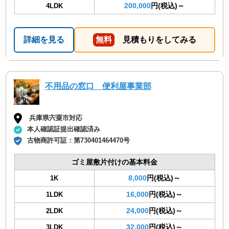
200,000
円(税込)～
4LDK
詳細を見る
無料
見積もりをしてみる
不用品の窓口 便利屋事業部
兵庫県宍粟市対応
本人確認証提出確認済み
古物商許可証：
第730401464470号
ゴミ屋敷片付けの基本料金
8,000
円(税込)～
1K
16,000
円(税込)～
1LDK
24,000
円(税込)～
2LDK
32,000
円(税込)～
3LDK