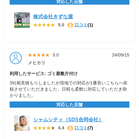
対応した店舗
株式会社きずな屋
★★★★★
★★★★★
5.0
口コミ
(1)
★★★★★
★★★★★
5.0
24/09/15
メヒカリ
利用したサービス: ゴミ屋敷片付け
3社相見積もりしましたが現地での対応が1番良いこちらへ依
頼させていただきました。日程も柔軟に対応していただき助
かりました。
対応した店舗
シャムシティ（SDS合同会社）
★★★★★
★★★★★
4.4
口コミ
(7)