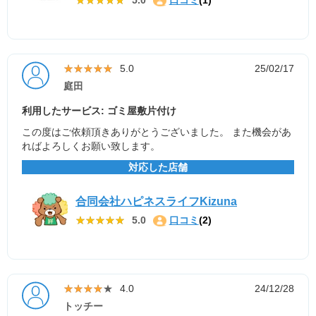
★★★★★
★★★★★
5.0
25/02/17
庭田
利用したサービス: ゴミ屋敷片付け
この度はご依頼頂きありがとうございました。 また機会があ
ればよろしくお願い致します。
対応した店舗
合同会社ハピネスライフKizuna
★★★★★
★★★★★
5.0
口コミ
(2)
★★★★★
★★★★★
4.0
24/12/28
トッチー