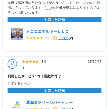
本日は御利用いただきありがとうございました。 またのご利
用お待ちしておりますm(_ _)m 評価が励みになりますのでよ
ろしくお願いします。
対応した店舗
トコロエネルギーＬＬＣ
★★★★★
★★★★★
5.0
口コミ
(2)
★★★★★
★★★★★
5.0
25/10/07
す
利用したサービス: ゴミ屋敷片付け
とても良かった
対応した店舗
北海道クリーンパートナー
★★★★★
★★★★★
5.0
口コミ
(1)