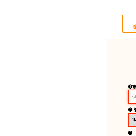
❶
❷ 
❸ 