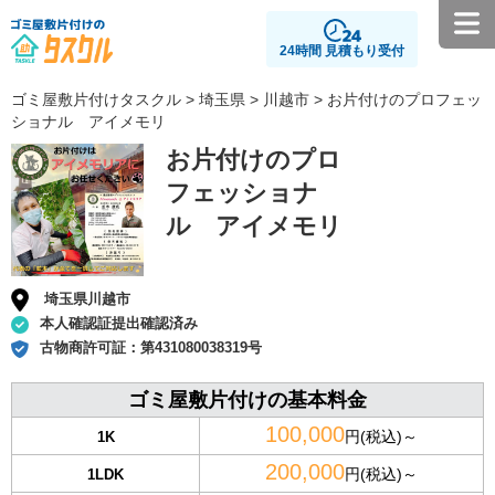
24時間 見積もり受付
ゴミ屋敷片付けタスクル
>
埼玉県
>
川越市
> お片付けのプロフェッ
ショナル アイメモリ
お片付けのプロ
フェッショナ
ル アイメモリ
埼玉県川越市
本人確認証提出確認済み
古物商許可証：
第431080038319号
ゴミ屋敷片付けの基本料金
100,000
円(税込)～
1K
200,000
円(税込)～
1LDK