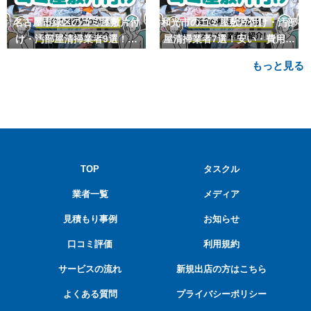
名古屋市緑区のゴミ屋敷片付
和光市のゴミ屋敷片付け・汚部
け・汚部屋清掃業者9選！安
屋清掃業者7選！安い・費用相
い・費用相場も
場も
もっと見る
TOP
タスクル
業者一覧
メディア
見積もり事例
お知らせ
口コミ評価
利用規約
サービスの流れ
新規出店の方はこちら
よくある質問
プライバシーポリシー