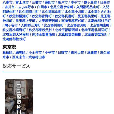
八潮市
/
富士見市
/
三郷市
/
蓮田市
/
坂戸市
/
幸手市
/
鶴ヶ島市
/
日高市
/
吉川市
/
ふじみ野市
/
白岡市
/
北足立郡伊奈町
/
入間郡毛呂山町
/
入間
郡越生町
/
比企郡滑川町
/
比企郡嵐山町
/
比企郡小川町
/
比企郡ときがわ
町
/
秩父郡横瀬町
/
秩父郡皆野町
/
秩父郡長瀞町
/
児玉郡美里町
/
児玉郡
神川町
/
児玉郡上里町
/
大里郡寄居町
/
南埼玉郡宮代町
/
北葛飾郡杉戸町
/
鳩ヶ谷市
/
入間郡三芳町
/
比企郡川島町
/
比企郡吉見町
/
比企郡鳩山町
/
秩父郡小鹿野町
/
秩父郡東秩父村
/
北埼玉郡騎西町
/
北埼玉郡北川辺町
/
北埼玉郡大利根町
/
南埼玉郡菖蒲町
/
北葛飾郡栗橋町
/
北葛飾郡鷲宮町
/
北葛飾郡松伏町
東京都
板橋区
/
練馬区
/
小金井市
/
小平市
/
日野市
/
東村山市
/
清瀬市
/
東久留
米市
/
西東京市
/
武蔵村山市
対応サービス