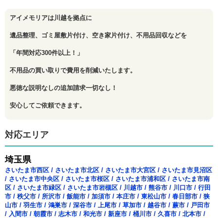
アイメモリアは川越を拠点に
遺品整理、ゴミ屋敷片付け、空き家片付け、不用品回収などを
「年間対応300件以上！」
不用品の買い取りで費用を削減いたします。
悪徳な説明なしの追加請求一切なし！
安心してご依頼できます。
対応エリア
埼玉県
さいたま市西区
/
さいたま市北区
/
さいたま市大宮区
/
さいたま市見沼区
/
さいたま市中央区
/
さいたま市桜区
/
さいたま市浦和区
/
さいたま市南
区
/
さいたま市緑区
/
さいたま市岩槻区
/
川越市
/
熊谷市
/
川口市
/
行田
市
/
秩父市
/
所沢市
/
飯能市
/
加須市
/
本庄市
/
東松山市
/
春日部市
/
狭
山市
/
羽生市
/
鴻巣市
/
深谷市
/
上尾市
/
草加市
/
越谷市
/
蕨市
/
戸田市
/
入間市
/
朝霞市
/
志木市
/
和光市
/
新座市
/
桶川市
/
久喜市
/
北本市
/