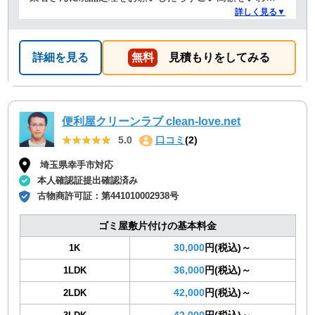
たことがありましたが、クリーランドさんは提示額通り
詳しく見る▼
でした。 安心できたので、また機会があればお願いしよ
うと思っております。
詳細を見る
無料
見積もりをしてみる
便利屋クリーンラブ clean-love.net
★★★★★
★★★★★
5.0
口コミ
(2)
埼玉県幸手市対応
本人確認証提出確認済み
古物商許可証：
第441010002938号
ゴミ屋敷片付けの基本料金
30,000
円(税込)～
1K
36,000
円(税込)～
1LDK
42,000
円(税込)～
2LDK
42,000
円(税込)～