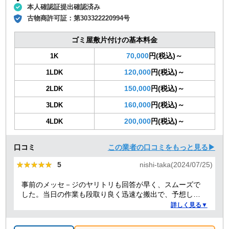
本人確認証提出確認済み
古物商許可証：
第303322220994号
ゴミ屋敷片付けの基本料金
70,000
円(税込)～
1K
120,000
円(税込)～
1LDK
150,000
円(税込)～
2LDK
160,000
円(税込)～
3LDK
200,000
円(税込)～
4LDK
口コミ
この業者の口コミをもっと見る▶
★★★★★
★★★★★
5
nishi-taka(2024/07/25)
事前のメッセ－ジのヤリトリも回答が早く、スムーズで
した。当日の作業も段取り良く迅速な搬出で、予想して
いた時間よりも短時間で完了。 事前打ち合わせ・当日作
詳しく見る▼
業とも全体的に好感がもて、今後何かある時はまた依頼
したくなるような感想です。