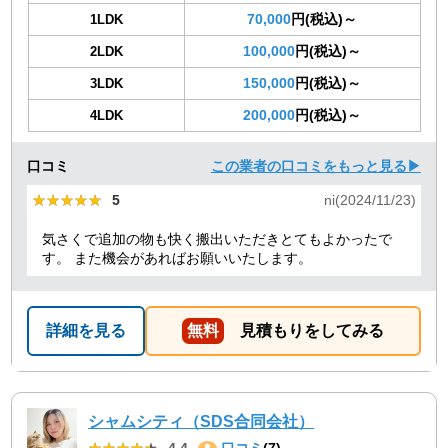
70,000
円(税込)～
1LDK
100,000
円(税込)～
2LDK
150,000
円(税込)～
3LDK
200,000
円(税込)～
4LDK
口コミ
この業者の口コミをもっと見る▶
★★★★★
★★★★★
5
ni(2024/11/23)
気さくで追加の物も快く搬出いただきとてもよかったで
す。 また機会があればお願いいたします。
詳細を見る
無料
見積もりをしてみる
シャムシティ（SDS合同会社）