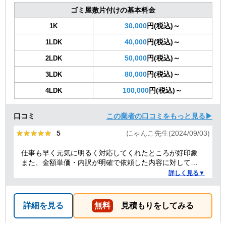
ゴミ屋敷片付けの基本料金
30,000
円(税込)～
1K
40,000
円(税込)～
1LDK
50,000
円(税込)～
2LDK
80,000
円(税込)～
3LDK
100,000
円(税込)～
4LDK
口コミ
この業者の口コミをもっと見る▶
★★★★★
★★★★★
5
にゃんこ先生(2024/09/03)
仕事も早く元気に明るく対応してくれたところが好印象
また、金額単価・内訳が明確で依頼した内容に対しての
金額も納得した。
詳しく見る▼
詳細を見る
無料
見積もりをしてみる