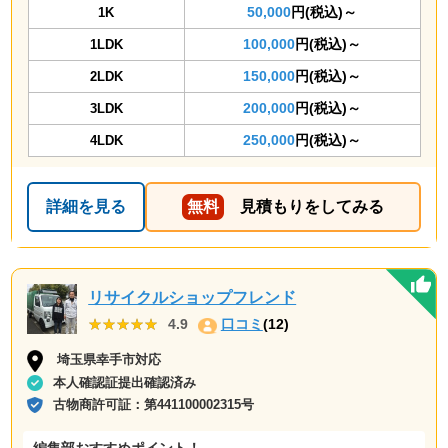
50,000
円(税込)～
1K
100,000
円(税込)～
1LDK
150,000
円(税込)～
2LDK
200,000
円(税込)～
3LDK
250,000
円(税込)～
4LDK
詳細を見る
無料
見積もりをしてみる
リサイクルショップフレンド
★★★★★
★★★★★
4.9
口コミ
(12)
埼玉県幸手市対応
本人確認証提出確認済み
古物商許可証：
第441100002315号
編集部おすすめポイント！