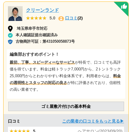
クリーンランド
★★★★★
★★★★★
5.0
口コミ
(2)
埼玉県幸手市対応
本人確認証提出確認済み
古物商許可証：
第431050058873号
編集部おすすめポイント！
親切、丁寧、スピーディーなサービス
が特長で、口コミでも高評
価を得ています。料金は軽トラック7,000円から、2トントラック
25,000円からとわかりやすい料金体系です。利用者からは、
料金
の透明性とスタッフの対応の良さ
が特に評価されており、信頼性
の高い業者です。
ゴミ屋敷片付けの基本料金
口コミ
この業者の口コミをもっと見る▶
★★★★★
★★★★★
5
ヘアサロン(2023/09/20)