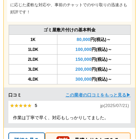
に応じた柔軟な対応や、事前のチャットでのやり取りの迅速さも
好評です！
ゴミ屋敷片付けの基本料金
80,000
円(税込)～
1K
100,000
円(税込)～
1LDK
150,000
円(税込)～
2LDK
200,000
円(税込)～
3LDK
300,000
円(税込)～
4LDK
口コミ
この業者の口コミをもっと見る▶
★★★★★
★★★★★
5
jp(2025/07/21)
作業は丁寧で早く、対応もしっかりしてました。