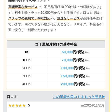
実績豊富なサービス
で、不用品回収10,000件以上の経験がありま
す。料金も軽トラック10,000円からとお手頃です。口コミでは、
スタッフの親切で丁寧な対応
や、
迅速なサービス
が高評価を受け
ています。回収できない物がほとんどなく、リサイクル料金も不
要で安心して利用いただけます！
ゴミ屋敷片付けの基本料金
50,000
円(税込)～
1K
70,000
円(税込)～
1LDK
100,000
円(税込)～
2LDK
150,000
円(税込)～
3LDK
200,000
円(税込)～
4LDK
口コミ
この業者の口コミをもっと見る▶
★★★★★
★★★★★
5
ni(2024/11/23)