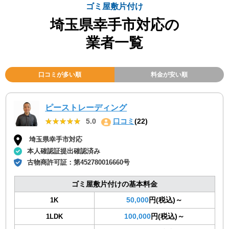
ゴミ屋敷片付け
埼玉県幸手市対応の
業者一覧
口コミが多い順
料金が安い順
ピーストレーディング
★★★★★
★★★★★
5.0
口コミ
(22)
埼玉県幸手市対応
本人確認証提出確認済み
古物商許可証：
第452780016660号
ゴミ屋敷片付けの基本料金
50,000
円(税込)～
1K
100,000
円(税込)～
1LDK