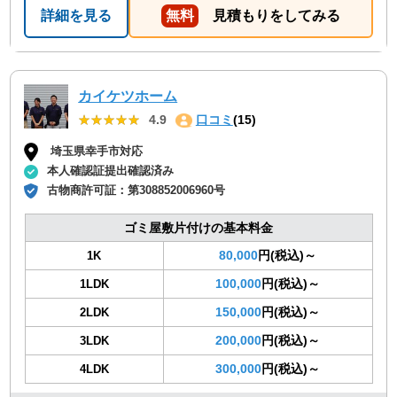
詳細を見る
無料
見積もりをしてみる
カイケツホーム
★★★★★
★★★★★
4.9
口コミ
(15)
埼玉県幸手市対応
本人確認証提出確認済み
古物商許可証：
第308852006960号
ゴミ屋敷片付けの基本料金
80,000
円(税込)～
1K
100,000
円(税込)～
1LDK
150,000
円(税込)～
2LDK
200,000
円(税込)～
3LDK
300,000
円(税込)～
4LDK