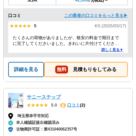
3LDK
口コミ
この業者の口コミをもっと見る▶
★★★★★
★★★★★
5
KS (2025/03/17)
たくさんの荷物がありましたが、格安の料金で期日まで
に完了してくださいました。きれいに片付けてくださり
ありがとうございました。作業の進捗も報告してくださ
詳しく見る▼
り安心できました。
詳細を見る
無料
見積もりをしてみる
サニーステップ
★★★★★
★★★★★
5.0
口コミ
(2)
埼玉県幸手市対応
本人確認証提出確認済み
古物商許可証：
第431040062357号