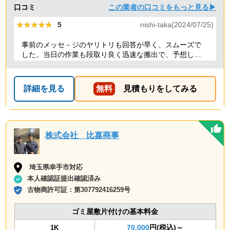
口コミ
この業者の口コミをもっと見る▶
★★★★★
★★★★★
5
nishi-taka(2024/07/25)
事前のメッセ－ジのヤリトリも回答が早く、スムーズで
した。当日の作業も段取り良く迅速な搬出で、予想して
いた時間よりも短時間で完了。 事前打ち合わせ・当日作
業とも全体的に好感がもて、今後何かある時はまた依頼
したくなるような感想です。
詳細を見る
無料
見積もりをしてみる
株式会社 比嘉商事
埼玉県幸手市対応
本人確認証提出確認済み
古物商許可証：
第307792416259号
ゴミ屋敷片付けの基本料金
70,000
円(税込)～
1K