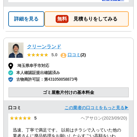
詳細を見る
無料
見積もりをしてみる
クリーンランド
★★★★★
★★★★★
5.0
口コミ
(2)
埼玉県幸手市対応
本人確認証提出確認済み
古物商許可証：
第431050058873号
ゴミ屋敷片付けの基本料金
口コミ
この業者の口コミをもっと見る▶
★★★★★
★★★★★
5
ヘアサロン(2023/09/20)
迅速、丁寧で満足です。 以前はチラシで入っていた他の
業者さんに廃品処理をお願いしたらすごい高額をいわれ