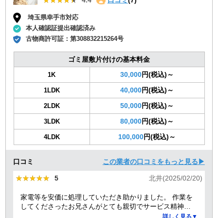
★★★★★
★★★★★
4.4
口コミ
(7)
埼玉県幸手市対応
本人確認証提出確認済み
古物商許可証：
第308832215264号
ゴミ屋敷片付けの基本料金
30,000
円(税込)～
1K
40,000
円(税込)～
1LDK
50,000
円(税込)～
2LDK
80,000
円(税込)～
3LDK
100,000
円(税込)～
4LDK
口コミ
この業者の口コミをもっと見る▶
★★★★★
★★★★★
5
北井(2025/02/20)
家電等を安価に処理していただき助かりました。 作業を
してくださったお兄さんがとても親切でサービス精神溢
れる方でした！
詳しく見る▼