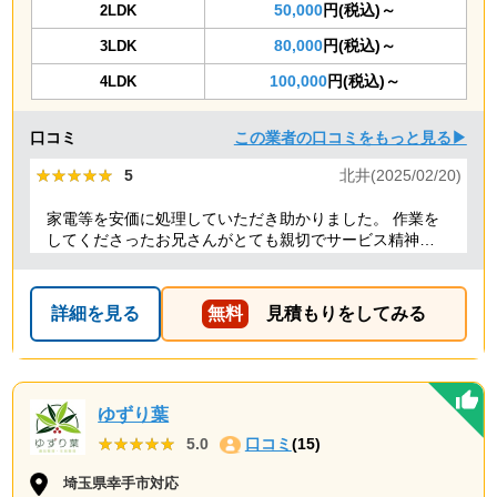
50,000
円(税込)～
2LDK
80,000
円(税込)～
3LDK
100,000
円(税込)～
4LDK
口コミ
この業者の口コミをもっと見る▶
★★★★★
★★★★★
5
北井(2025/02/20)
家電等を安価に処理していただき助かりました。 作業を
してくださったお兄さんがとても親切でサービス精神溢
れる方でした！
詳細を見る
無料
見積もりをしてみる
ゆずり葉
★★★★★
★★★★★
5.0
口コミ
(15)
埼玉県幸手市対応