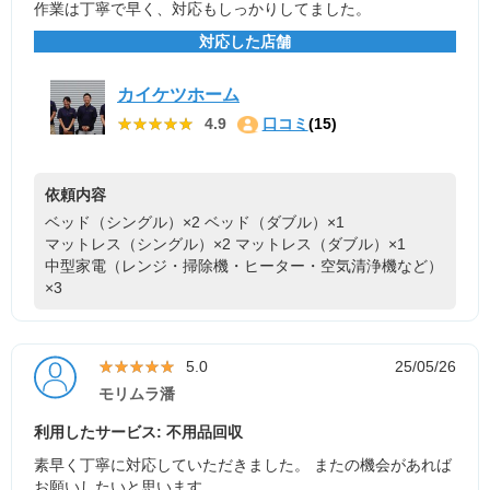
作業は丁寧で早く、対応もしっかりしてました。
対応した店舗
カイケツホーム
★★★★★
★★★★★
4.9
口コミ
(15)
依頼内容
ベッド（シングル）×2
ベッド（ダブル）×1
マットレス（シングル）×2
マットレス（ダブル）×1
中型家電（レンジ・掃除機・ヒーター・空気清浄機など）
×3
★★★★★
★★★★★
5.0
25/05/26
モリムラ潘
利用したサービス: 不用品回収
素早く丁寧に対応していただきました。 またの機会があれば
お願いしたいと思います。