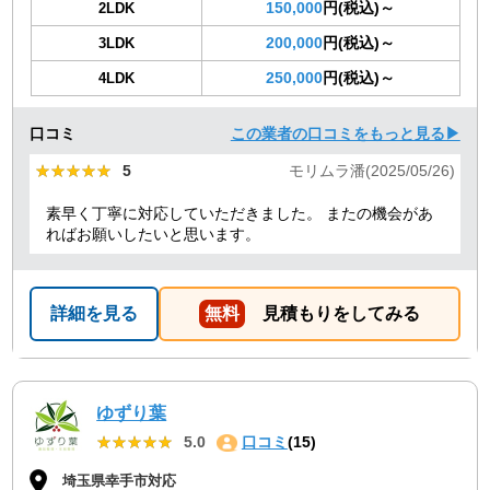
150,000
円(税込)～
2LDK
200,000
円(税込)～
3LDK
250,000
円(税込)～
4LDK
口コミ
この業者の口コミをもっと見る▶
★★★★★
★★★★★
5
モリムラ潘(2025/05/26)
素早く丁寧に対応していただきました。 またの機会があ
ればお願いしたいと思います。
詳細を見る
無料
見積もりをしてみる
ゆずり葉
★★★★★
★★★★★
5.0
口コミ
(15)
埼玉県幸手市対応