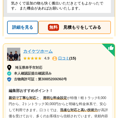
気さくで追加の物も快く搬出いただきとてもよかったで
す。 また機会があればお願いいたします。
詳細を見る
無料
見積もりをしてみる
カイケツホーム
★★★★★
★★★★★
4.9
口コミ
(15)
埼玉県幸手市対応
本人確認証提出確認済み
古物商許可証：
第308852006960号
編集部おすすめポイント！
親切で丁寧な対応
と、
透明な料金設定
が特徴！軽トラック8,000
円から、2トントラック30,000円からと明確な料金体系で、安心
して利用できます。口コミでは、
迅速な対応と高い技術力
が高評
価を受けており、多くのお客様から信頼されています。依頼内容