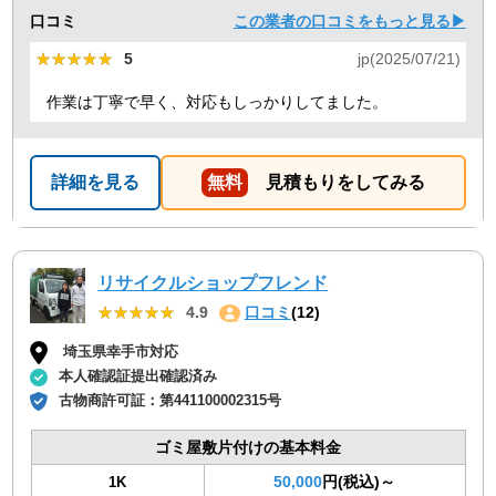
口コミ
この業者の口コミをもっと見る▶
★★★★★
★★★★★
5
jp(2025/07/21)
作業は丁寧で早く、対応もしっかりしてました。
詳細を見る
無料
見積もりをしてみる
リサイクルショップフレンド
★★★★★
★★★★★
4.9
口コミ
(12)
埼玉県幸手市対応
本人確認証提出確認済み
古物商許可証：
第441100002315号
ゴミ屋敷片付けの基本料金
50,000
円(税込)～
1K