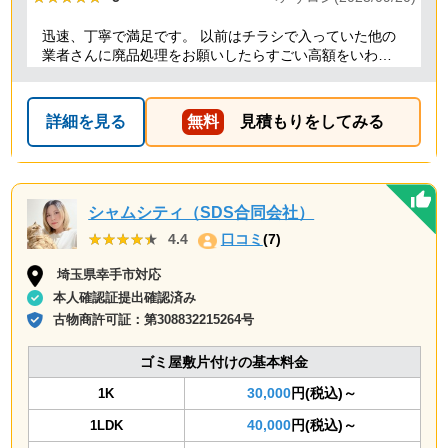
迅速、丁寧で満足です。 以前はチラシで入っていた他の
業者さんに廃品処理をお願いしたらすごい高額をいわれ
たことがありましたが、クリーランドさんは提示額通り
でした。 安心できたので、また機会があればお願いしよ
うと思っております。
詳細を見る
無料
見積もりをしてみる
シャムシティ（SDS合同会社）
★★★★★
★★★★★
4.4
口コミ
(7)
埼玉県幸手市対応
本人確認証提出確認済み
古物商許可証：
第308832215264号
ゴミ屋敷片付けの基本料金
30,000
円(税込)～
1K
40,000
円(税込)～
1LDK