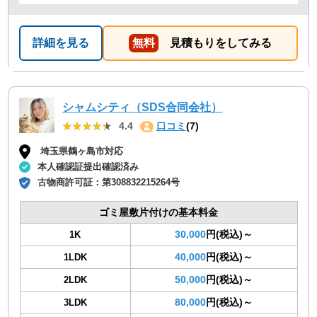
詳細を見る
無料
見積もりをしてみる
シャムシティ（SDS合同会社）
★★★★★
★★★★★
4.4
口コミ
(7)
埼玉県鶴ヶ島市対応
本人確認証提出確認済み
古物商許可証：
第308832215264号
ゴミ屋敷片付けの基本料金
30,000
円(税込)～
1K
40,000
円(税込)～
1LDK
50,000
円(税込)～
2LDK
80,000
円(税込)～
3LDK