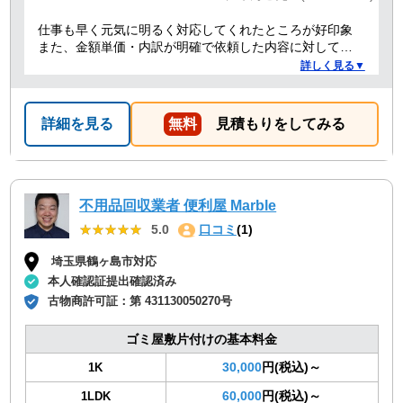
仕事も早く元気に明るく対応してくれたところが好印象
また、金額単価・内訳が明確で依頼した内容に対しての
金額も納得した。
詳しく見る▼
詳細を見る
無料
見積もりをしてみる
不用品回収業者 便利屋 Marble
★★★★★
★★★★★
5.0
口コミ
(1)
埼玉県鶴ヶ島市対応
本人確認証提出確認済み
古物商許可証：
第 431130050270号
ゴミ屋敷片付けの基本料金
30,000
円(税込)～
1K
60,000
円(税込)～
1LDK