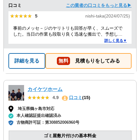
口コミ
この業者の口コミをもっと見る▶
★★★★★
★★★★★
5
nishi-taka(2024/07/25)
事前のメッセ－ジのヤリトリも回答が早く、スムーズで
した。当日の作業も段取り良く迅速な搬出で、予想して
いた時間よりも短時間で完了。 事前打ち合わせ・当日作
詳しく見る▼
業とも全体的に好感がもて、今後何かある時はまた依頼
したくなるような感想です。
詳細を見る
無料
見積もりをしてみる
カイケツホーム
★★★★★
★★★★★
4.9
口コミ
(15)
埼玉県鶴ヶ島市対応
本人確認証提出確認済み
古物商許可証：
第308852006960号
ゴミ屋敷片付けの基本料金