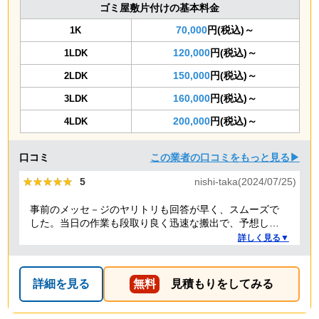
ゴミ屋敷片付けの基本料金
70,000
円(税込)～
1K
120,000
円(税込)～
1LDK
150,000
円(税込)～
2LDK
160,000
円(税込)～
3LDK
200,000
円(税込)～
4LDK
口コミ
この業者の口コミをもっと見る▶
★★★★★
★★★★★
5
nishi-taka(2024/07/25)
事前のメッセ－ジのヤリトリも回答が早く、スムーズで
した。当日の作業も段取り良く迅速な搬出で、予想して
いた時間よりも短時間で完了。 事前打ち合わせ・当日作
詳しく見る▼
業とも全体的に好感がもて、今後何かある時はまた依頼
したくなるような感想です。
詳細を見る
無料
見積もりをしてみる