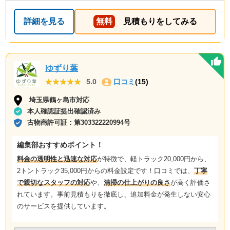
うと思っております。
詳細を見る
無料
見積もりをしてみる
ゆずり葉
★★★★★
★★★★★
5.0
口コミ
(15)
埼玉県鶴ヶ島市対応
本人確認証提出確認済み
古物商許可証：
第303322220994号
編集部おすすめポイント！
料金の透明性と迅速な対応
が特徴で、軽トラック20,000円から、
2トントラック35,000円からの料金設定です！口コミでは、
丁寧
で親切なスタッフの対応
や、
清掃の仕上がりの良さ
が高く評価さ
れています。事前見積もりを徹底し、追加料金が発生しない安心
のサービスを提供しています。