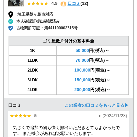
★★★★★
★★★★★
4.9
口コミ
(12)
埼玉県鶴ヶ島市対応
本人確認証提出確認済み
古物商許可証：
第441100002315号
ゴミ屋敷片付けの基本料金
50,000
円(税込)～
1K
70,000
円(税込)～
1LDK
100,000
円(税込)～
2LDK
150,000
円(税込)～
3LDK
200,000
円(税込)～
4LDK
口コミ
この業者の口コミをもっと見る▶
★★★★★
★★★★★
5
ni(2024/11/23)
気さくで追加の物も快く搬出いただきとてもよかったで
す。 また機会があればお願いいたします。