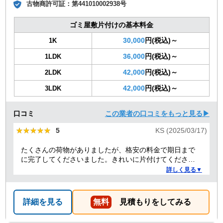
古物商許可証：
第441010002938号
ゴミ屋敷片付けの基本料金
30,000
円(税込)～
1K
36,000
円(税込)～
1LDK
42,000
円(税込)～
2LDK
42,000
円(税込)～
3LDK
口コミ
この業者の口コミをもっと見る▶
★★★★★
★★★★★
5
KS (2025/03/17)
たくさんの荷物がありましたが、格安の料金で期日まで
に完了してくださいました。きれいに片付けてくださり
ありがとうございました。作業の進捗も報告してくださ
詳しく見る▼
り安心できました。
詳細を見る
無料
見積もりをしてみる