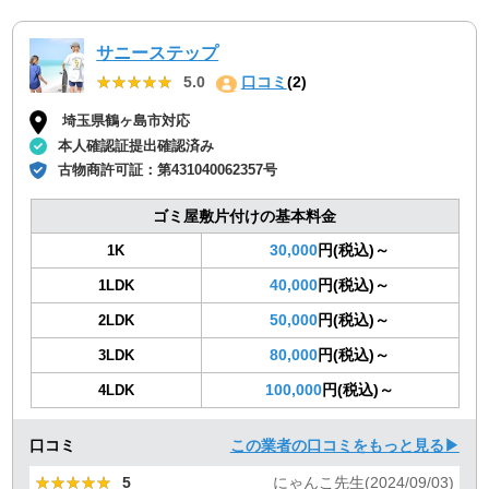
サニーステップ
★★★★★
★★★★★
5.0
口コミ
(2)
埼玉県鶴ヶ島市対応
本人確認証提出確認済み
古物商許可証：
第431040062357号
ゴミ屋敷片付けの基本料金
30,000
円(税込)～
1K
40,000
円(税込)～
1LDK
50,000
円(税込)～
2LDK
80,000
円(税込)～
3LDK
100,000
円(税込)～
4LDK
口コミ
この業者の口コミをもっと見る▶
★★★★★
★★★★★
5
にゃんこ先生(2024/09/03)