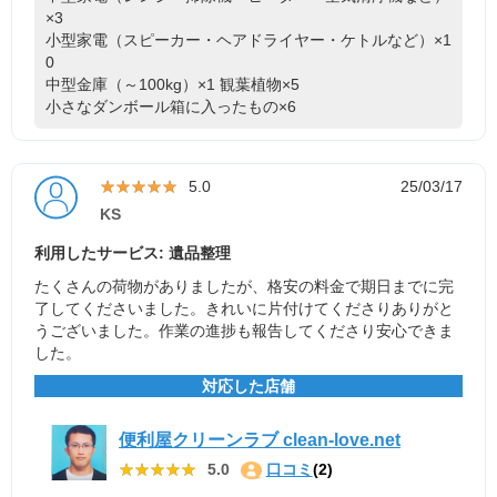
×3
小型家電（スピーカー・ヘアドライヤー・ケトルなど）×1
0
中型金庫（～100kg）×1
観葉植物×5
小さなダンボール箱に入ったもの×6
★★★★★
★★★★★
5.0
25/03/17
KS
利用したサービス: 遺品整理
たくさんの荷物がありましたが、格安の料金で期日までに完
了してくださいました。きれいに片付けてくださりありがと
うございました。作業の進捗も報告してくださり安心できま
した。
対応した店舗
便利屋クリーンラブ clean-love.net
★★★★★
★★★★★
5.0
口コミ
(2)