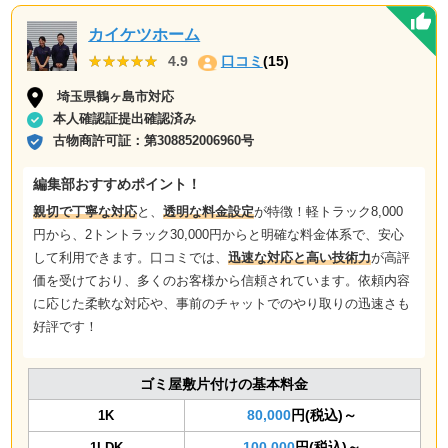
カイケツホーム
★★★★★
★★★★★
4.9
口コミ
(15)
埼玉県鶴ヶ島市対応
本人確認証提出確認済み
古物商許可証：
第308852006960号
編集部おすすめポイント！
親切で丁寧な対応
と、
透明な料金設定
が特徴！軽トラック8,000
円から、2トントラック30,000円からと明確な料金体系で、安心
して利用できます。口コミでは、
迅速な対応と高い技術力
が高評
価を受けており、多くのお客様から信頼されています。依頼内容
に応じた柔軟な対応や、事前のチャットでのやり取りの迅速さも
好評です！
ゴミ屋敷片付けの基本料金
80,000
円(税込)～
1K
100,000
円(税込)～
1LDK