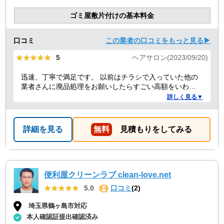
ゴミ屋敷片付けの基本料金
口コミ
この業者の口コミをもっと見る▶
★★★★★
★★★★★
5
ヘアサロン(2023/09/20)
迅速、丁寧で満足です。 以前はチラシで入っていた他の
業者さんに廃品処理をお願いしたらすごい高額をいわれ
たことがありましたが、クリーランドさんは提示額通り
詳しく見る▼
でした。 安心できたので、また機会があればお願いしよ
うと思っております。
詳細を見る
無料
見積もりをしてみる
便利屋クリーンラブ clean-love.net
★★★★★
★★★★★
5.0
口コミ
(2)
埼玉県鶴ヶ島市対応
本人確認証提出確認済み