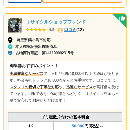
リサイクルショップフレンド
★★★★★
★★★★★
4.9
口コミ
(12)
埼玉県鶴ヶ島市対応
本人確認証提出確認済み
古物商許可証：
第441100002315号
編集部おすすめポイント！
実績豊富なサービス
で、不用品回収10,000件以上の経験がありま
す。料金も軽トラック10,000円からとお手頃です。口コミでは、
スタッフの親切で丁寧な対応
や、
迅速なサービス
が高評価を受け
ています。回収できない物がほとんどなく、リサイクル料金も不
要で安心して利用いただけます！
ゴミ屋敷片付けの基本料金
50,000
円(税込)～
1K