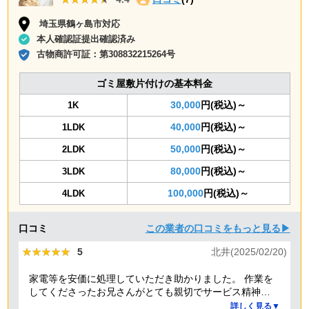
埼玉県鶴ヶ島市対応
本人確認証提出確認済み
古物商許可証：
第308832215264号
ゴミ屋敷片付けの基本料金
30,000
円(税込)～
1K
40,000
円(税込)～
1LDK
50,000
円(税込)～
2LDK
80,000
円(税込)～
3LDK
100,000
円(税込)～
4LDK
口コミ
この業者の口コミをもっと見る▶
★★★★★
★★★★★
5
北井(2025/02/20)
家電等を安価に処理していただき助かりました。 作業を
してくださったお兄さんがとても親切でサービス精神溢
れる方でした！
詳しく見る▼