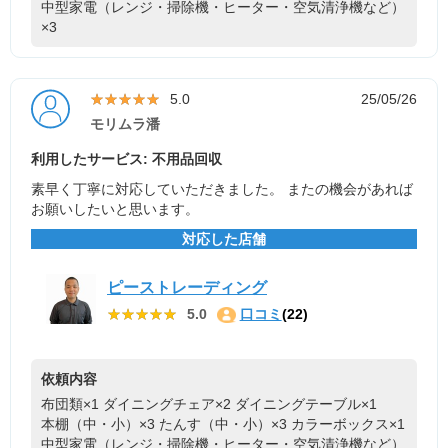
中型家電（レンジ・掃除機・ヒーター・空気清浄機など）
×3
★★★★★
★★★★★
5.0
25/05/26
モリムラ潘
利用したサービス: 不用品回収
素早く丁寧に対応していただきました。 またの機会があれば
お願いしたいと思います。
対応した店舗
ピーストレーディング
★★★★★
★★★★★
5.0
口コミ
(22)
依頼内容
布団類×1
ダイニングチェア×2
ダイニングテーブル×1
本棚（中・小）×3
たんす（中・小）×3
カラーボックス×1
中型家電（レンジ・掃除機・ヒーター・空気清浄機など）