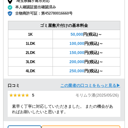
埼玉県鶴ヶ島市対応
本人確認証提出確認済み
古物商許可証：
第452780016660号
ゴミ屋敷片付けの基本料金
50,000
円(税込)～
1K
100,000
円(税込)～
1LDK
150,000
円(税込)～
2LDK
200,000
円(税込)～
3LDK
250,000
円(税込)～
4LDK
口コミ
この業者の口コミをもっと見る▶
★★★★★
★★★★★
5
モリムラ潘(2025/05/26)
素早く丁寧に対応していただきました。 またの機会があ
ればお願いしたいと思います。