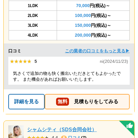
70,000
円(税込)～
1LDK
100,000
円(税込)～
2LDK
150,000
円(税込)～
3LDK
200,000
円(税込)～
4LDK
口コミ
この業者の口コミをもっと見る▶
★★★★★
★★★★★
5
ni(2024/11/23)
気さくで追加の物も快く搬出いただきとてもよかったで
す。 また機会があればお願いいたします。
詳細を見る
無料
見積もりをしてみる
シャムシティ（SDS合同会社）
★★★★★
★★★★★
4.4
口コミ
(7)