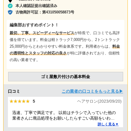
本人確認証提出確認済み
古物商許可証：
第431050058873号
編集部おすすめポイント！
親切、丁寧、スピーディーなサービス
が特長で、口コミでも高評
価を得ています。料金は軽トラック7,000円から、2トントラック
25,000円からとわかりやすい料金体系です。利用者からは、
料金
の透明性とスタッフの対応の良さ
が特に評価されており、信頼性
の高い業者です。
ゴミ屋敷片付けの基本料金
口コミ
この業者の口コミをもっと見る▶
★★★★★
★★★★★
5
ヘアサロン(2023/09/20)
迅速、丁寧で満足です。 以前はチラシで入っていた他の
業者さんに廃品処理をお願いしたらすごい高額をいわれ
たことがありましたが、クリーランドさんは提示額通り
詳しく見る▼
でした。 安心できたので、また機会があればお願いしよ