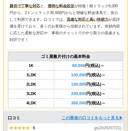
親切で丁寧な対応
と、
透明な料金設定
が特徴！軽トラック8,000
円から、2トントラック30,000円からと明確な料金体系で、安心
して利用できます。口コミでは、
迅速な対応と高い技術力
が高評
価を受けており、多くのお客様から信頼されています。依頼内容
に応じた柔軟な対応や、事前のチャットでのやり取りの迅速さも
好評です！
ゴミ屋敷片付けの基本料金
80,000
円(税込)～
1K
100,000
円(税込)～
1LDK
150,000
円(税込)～
2LDK
200,000
円(税込)～
3LDK
300,000
円(税込)～
4LDK
口コミ
この業者の口コミをもっと見る▶
★★★★★
★★★★★
5
jp(2025/07/21)