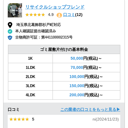
リサイクルショップフレンド
★★★★★
★★★★★
4.9
口コミ
(12)
埼玉県北葛飾郡杉戸町対応
本人確認証提出確認済み
古物商許可証：
第441100002315号
ゴミ屋敷片付けの基本料金
50,000
円(税込)～
1K
70,000
円(税込)～
1LDK
100,000
円(税込)～
2LDK
150,000
円(税込)～
3LDK
200,000
円(税込)～
4LDK
口コミ
この業者の口コミをもっと見る▶
★★★★★
★★★★★
5
ni(2024/11/23)