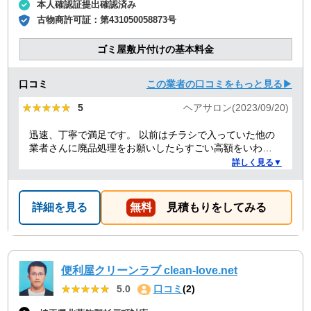
本人確認証提出確認済み
古物商許可証：
第431050058873号
ゴミ屋敷片付けの基本料金
口コミ
この業者の口コミをもっと見る▶
★★★★★
★★★★★
5
ヘアサロン(2023/09/20)
迅速、丁寧で満足です。 以前はチラシで入っていた他の
業者さんに廃品処理をお願いしたらすごい高額をいわれ
たことがありましたが、クリーランドさんは提示額通り
詳しく見る▼
でした。 安心できたので、また機会があればお願いしよ
うと思っております。
詳細を見る
無料
見積もりをしてみる
便利屋クリーンラブ clean-love.net
★★★★★
★★★★★
5.0
口コミ
(2)