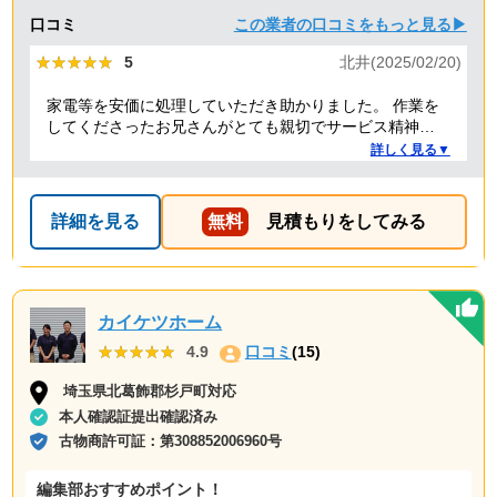
口コミ
この業者の口コミをもっと見る▶
★★★★★
★★★★★
5
北井(2025/02/20)
家電等を安価に処理していただき助かりました。 作業を
してくださったお兄さんがとても親切でサービス精神溢
れる方でした！
詳しく見る▼
詳細を見る
無料
見積もりをしてみる
カイケツホーム
★★★★★
★★★★★
4.9
口コミ
(15)
埼玉県北葛飾郡杉戸町対応
本人確認証提出確認済み
古物商許可証：
第308852006960号
編集部おすすめポイント！