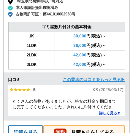
埼玉県北葛飾郡杉戸町対応
本人確認証提出確認済み
古物商許可証：
第441010002938号
ゴミ屋敷片付けの基本料金
30,000
円(税込)～
1K
36,000
円(税込)～
1LDK
42,000
円(税込)～
2LDK
42,000
円(税込)～
3LDK
口コミ
この業者の口コミをもっと見る▶
★★★★★
★★★★★
5
KS (2025/03/17)
たくさんの荷物がありましたが、格安の料金で期日まで
に完了してくださいました。きれいに片付けてくださり
ありがとうございました。作業の進捗も報告してくださ
詳しく見る▼
り安心できました。
詳細を見る
無料
見積もりをしてみる