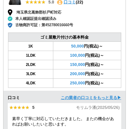
★★★★★
★★★★★
5.0
口コミ
(22)
埼玉県北葛飾郡杉戸町対応
本人確認証提出確認済み
古物商許可証：
第452780016660号
ゴミ屋敷片付けの基本料金
50,000
円(税込)～
1K
100,000
円(税込)～
1LDK
150,000
円(税込)～
2LDK
200,000
円(税込)～
3LDK
250,000
円(税込)～
4LDK
口コミ
この業者の口コミをもっと見る▶
★★★★★
★★★★★
5
モリムラ潘(2025/05/26)
素早く丁寧に対応していただきました。 またの機会があ
ればお願いしたいと思います。