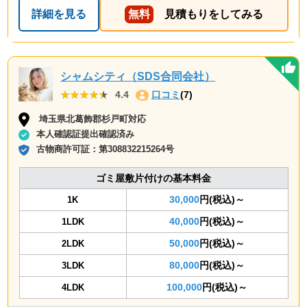
詳細を見る
無料
見積もりをしてみる
シャムシティ（SDS合同会社）
★★★★★
★★★★★
4.4
口コミ
(7)
埼玉県北葛飾郡杉戸町対応
本人確認証提出確認済み
古物商許可証：
第308832215264号
ゴミ屋敷片付けの基本料金
30,000
円(税込)～
1K
40,000
円(税込)～
1LDK
50,000
円(税込)～
2LDK
80,000
円(税込)～
3LDK
100,000
円(税込)～
4LDK