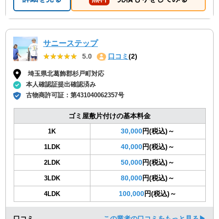
サニーステップ
★★★★★
★★★★★
5.0
口コミ
(2)
埼玉県北葛飾郡杉戸町対応
本人確認証提出確認済み
古物商許可証：
第431040062357号
ゴミ屋敷片付けの基本料金
30,000
円(税込)～
1K
40,000
円(税込)～
1LDK
50,000
円(税込)～
2LDK
80,000
円(税込)～
3LDK
100,000
円(税込)～
4LDK
口コミ
この業者の口コミをもっと見る▶