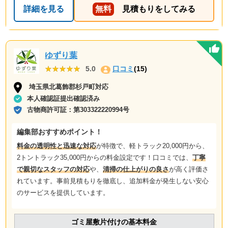
詳細を見る
無料
見積もりをしてみる
ゆずり葉
★★★★★
★★★★★
5.0
口コミ
(15)
埼玉県北葛飾郡杉戸町対応
本人確認証提出確認済み
古物商許可証：
第303322220994号
編集部おすすめポイント！
料金の透明性と迅速な対応
が特徴で、軽トラック20,000円から、
2トントラック35,000円からの料金設定です！口コミでは、
丁寧
で親切なスタッフの対応
や、
清掃の仕上がりの良さ
が高く評価さ
れています。事前見積もりを徹底し、追加料金が発生しない安心
のサービスを提供しています。
ゴミ屋敷片付けの基本料金