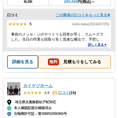
200,000
円(税込)～
4LDK
口コミ
この業者の口コミをもっと見る▶
★★★★★
★★★★★
5
nishi-taka(2024/07/25)
事前のメッセ－ジのヤリトリも回答が早く、スムーズで
した。当日の作業も段取り良く迅速な搬出で、予想して
いた時間よりも短時間で完了。 事前打ち合わせ・当日作
詳しく見る▼
業とも全体的に好感がもて、今後何かある時はまた依頼
したくなるような感想です。
詳細を見る
無料
見積もりをしてみる
カイケツホーム
★★★★★
★★★★★
4.9
口コミ
(15)
埼玉県北葛飾郡杉戸町対応
本人確認証提出確認済み
古物商許可証：
第308852006960号