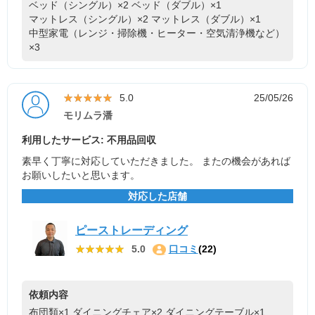
ベッド（シングル）×2
ベッド（ダブル）×1
マットレス（シングル）×2
マットレス（ダブル）×1
中型家電（レンジ・掃除機・ヒーター・空気清浄機など）
×3
★★★★★
★★★★★
5.0
25/05/26
モリムラ潘
利用したサービス: 不用品回収
素早く丁寧に対応していただきました。 またの機会があれば
お願いしたいと思います。
対応した店舗
ピーストレーディング
★★★★★
★★★★★
5.0
口コミ
(22)
依頼内容
布団類×1
ダイニングチェア×2
ダイニングテーブル×1