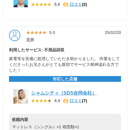
★★★★★
★★★★★
5.0
口コミ
(2)
★★★★★
★★★★★
5.0
25/02/20
北井
利用したサービス: 不用品回収
家電等を安価に処理していただき助かりました。 作業をして
くださったお兄さんがとても親切でサービス精神溢れる方で
した！
対応した店舗
シャムシティ（SDS合同会社）
★★★★★
★★★★★
4.4
口コミ
(7)
依頼内容
マットレス（シングル）×1
布団類×1