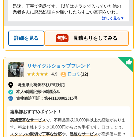
迅速、丁寧で満足です。 以前はチラシで入っていた他の
業者さんに廃品処理をお願いしたらすごい高額をいわれ
たことがありましたが、クリーランドさんは提示額通り
詳しく見る▼
でした。 安心できたので、また機会があればお願いしよ
うと思っております。
詳細を見る
無料
見積もりをしてみる
リサイクルショップフレンド
★★★★★
★★★★★
4.9
口コミ
(12)
埼玉県北葛飾郡杉戸町対応
本人確認証提出確認済み
古物商許可証：
第441100002315号
編集部おすすめポイント！
実績豊富なサービス
で、不用品回収10,000件以上の経験がありま
す。料金も軽トラック10,000円からとお手頃です。口コミでは、
スタッフの親切で丁寧な対応
や、
迅速なサービス
が高評価を受け