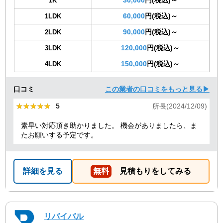
1K
60,000
円(税込)～
1LDK
90,000
円(税込)～
2LDK
120,000
円(税込)～
3LDK
150,000
円(税込)～
4LDK
口コミ
この業者の口コミをもっと見る▶
★★★★★
★★★★★
5
所長(2024/12/09)
素早い対応頂き助かりました。 機会がありましたら、ま
たお願いする予定です。
詳細を見る
無料
見積もりをしてみる
リバイバル