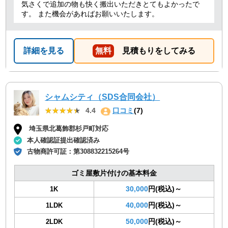
気さくで追加の物も快く搬出いただきとてもよかったで
す。 また機会があればお願いいたします。
詳細を見る
無料
見積もりをしてみる
シャムシティ（SDS合同会社）
★★★★★
★★★★★
4.4
口コミ
(7)
埼玉県北葛飾郡杉戸町対応
本人確認証提出確認済み
古物商許可証：
第308832215264号
ゴミ屋敷片付けの基本料金
30,000
円(税込)～
1K
40,000
円(税込)～
1LDK
50,000
円(税込)～
2LDK