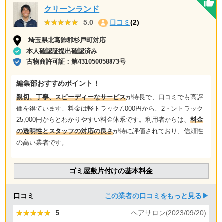
クリーンランド
★★★★★
★★★★★
5.0
口コミ
(2)
埼玉県北葛飾郡杉戸町対応
本人確認証提出確認済み
古物商許可証：
第431050058873号
編集部おすすめポイント！
親切、丁寧、スピーディーなサービス
が特長で、口コミでも高評
価を得ています。料金は軽トラック7,000円から、2トントラック
25,000円からとわかりやすい料金体系です。利用者からは、
料金
の透明性とスタッフの対応の良さ
が特に評価されており、信頼性
の高い業者です。
ゴミ屋敷片付けの基本料金
口コミ
この業者の口コミをもっと見る▶
★★★★★
★★★★★
5
ヘアサロン(2023/09/20)