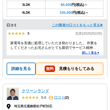
80,000
円(税込)～
3LDK
100,000
円(税込)～
4LDK
口コミ
この業者の口コミをもっと見る▶
★★★★★
★★★★★
5
北井(2025/02/20)
家電等を安価に処理していただき助かりました。 作業を
してくださったお兄さんがとても親切でサービス精神溢
れる方でした！
詳しく見る▼
詳細を見る
無料
見積もりをしてみる
クリーンランド
★★★★★
★★★★★
5.0
口コミ
(2)
埼玉県北葛飾郡杉戸町対応