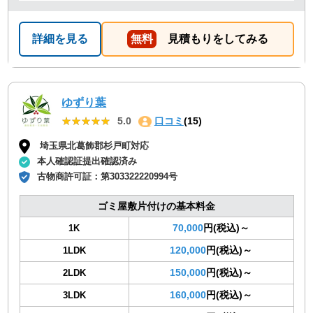
詳細を見る
無料
見積もりをしてみる
ゆずり葉
★★★★★
★★★★★
5.0
口コミ
(15)
埼玉県北葛飾郡杉戸町対応
本人確認証提出確認済み
古物商許可証：
第303322220994号
ゴミ屋敷片付けの基本料金
70,000
円(税込)～
1K
120,000
円(税込)～
1LDK
150,000
円(税込)～
2LDK
160,000
円(税込)～
3LDK