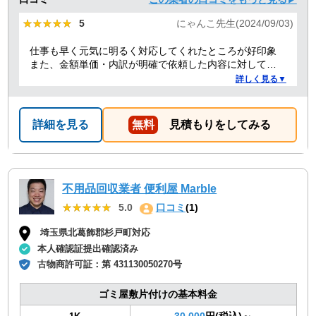
★★★★★
★★★★★
5
にゃんこ先生(2024/09/03)
仕事も早く元気に明るく対応してくれたところが好印象
また、金額単価・内訳が明確で依頼した内容に対しての
金額も納得した。
詳しく見る▼
詳細を見る
無料
見積もりをしてみる
不用品回収業者 便利屋 Marble
★★★★★
★★★★★
5.0
口コミ
(1)
埼玉県北葛飾郡杉戸町対応
本人確認証提出確認済み
古物商許可証：
第 431130050270号
ゴミ屋敷片付けの基本料金
30,000
円(税込)～