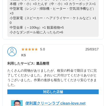
本棚（中・小）×3
たんす（中・小）×3
カラーボックス×1
中型家電（レンジ・掃除機・ヒーター・空気清浄機など）
×3
小型家電（スピーカー・ヘアドライヤー・ケトルなど）×1
0
中型金庫（～100kg）×1
観葉植物×5
小さなダンボール箱に入ったもの×6
★★★★★
★★★★★
5.0
25/03/17
KS
利用したサービス: 遺品整理
たくさんの荷物がありましたが、格安の料金で期日までに完
了してくださいました。きれいに片付けてくださりありがと
うございました。作業の進捗も報告してくださり安心できま
した。
対応した店舗
便利屋クリーンラブ clean-love.net