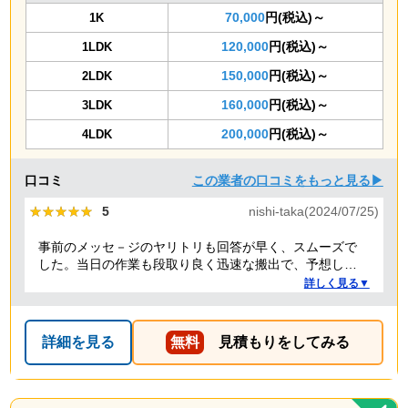
70,000
円(税込)～
1K
120,000
円(税込)～
1LDK
150,000
円(税込)～
2LDK
160,000
円(税込)～
3LDK
200,000
円(税込)～
4LDK
口コミ
この業者の口コミをもっと見る▶
★★★★★
★★★★★
5
nishi-taka(2024/07/25)
事前のメッセ－ジのヤリトリも回答が早く、スムーズで
した。当日の作業も段取り良く迅速な搬出で、予想して
いた時間よりも短時間で完了。 事前打ち合わせ・当日作
詳しく見る▼
業とも全体的に好感がもて、今後何かある時はまた依頼
したくなるような感想です。
詳細を見る
無料
見積もりをしてみる