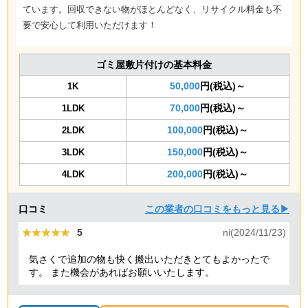
ています。回収できない物がほとんどなく、リサイクル料金も不
要で安心して利用いただけます！
ゴミ屋敷片付けの基本料金
50,000
円(税込)～
1K
70,000
円(税込)～
1LDK
100,000
円(税込)～
2LDK
150,000
円(税込)～
3LDK
200,000
円(税込)～
4LDK
口コミ
この業者の口コミをもっと見る▶
★★★★★
★★★★★
5
ni(2024/11/23)
気さくで追加の物も快く搬出いただきとてもよかったで
す。 また機会があればお願いいたします。