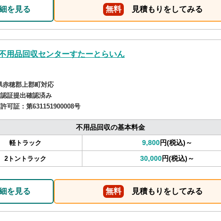
細を見る
無料
見積もりをしてみる
不用品回収センターすたーとらいん
県赤穂郡上郡町対応
確認証提出確認済み
商許可証：
第631151900008号
不用品回収の基本料金
9,800
円(税込)～
軽トラック
30,000
円(税込)～
2トントラック
細を見る
無料
見積もりをしてみる