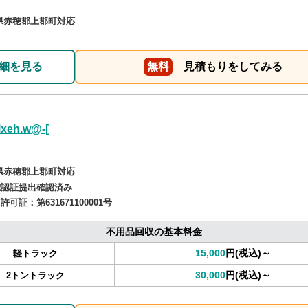
県赤穂郡上郡町対応
細を見る
無料
見積もりをしてみる
lxeh.w@-[
県赤穂郡上郡町対応
確認証提出確認済み
商許可証：
第631671100001号
不用品回収の基本料金
15,000
円(税込)～
軽トラック
30,000
円(税込)～
2トントラック