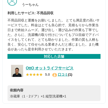
うーちゃん
利用したサービス: 不用品回収
不用品回収と運搬をお願いしました。 とても満足度の高いサ
ービスでした。料金はとても良心的で、見積もりから作業当
日まで終始スムーズ。運び出し・運び込みの作業も丁寧でし
た。さらに、洗濯機の取り付けについてもプロ目線でアドバ
イスをしてくれて、とても助かりました。作業の質も人柄も
良く、安心して任せられる業者さんだと感じました。また機
会があったら是非利用させていただきます。
対応した店舗
OttO オットライフサービス
★★★★★
★★★★★
5.0
口コミ
(1)
依頼内容
冷蔵庫（1・2ドア）×1
縦型洗濯機×1