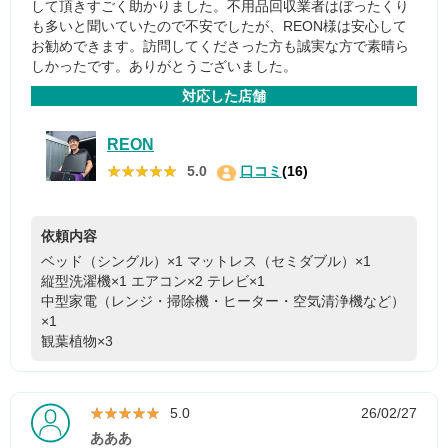
して頂きすごく助かりました。不用品回収業者はぼったくり
も多いと聞いていたので不安でしたが、REON様は安心して
お勧めできます。訪問してくださった方も誠実な方で素晴ら
しかったです。ありがとうございました。
対応した店舗
REON
★★★★★
★★★★★
5.0
口コミ
(16)
依頼内容
ベッド（シングル）×1
マットレス（セミダブル）×1
縦型洗濯機×1
エアコン×2
テレビ×1
中型家電（レンジ・掃除機・ヒーター・空気清浄機など）
×1
観葉植物×3
★★★★★
★★★★★
5.0
26/02/27
あああ