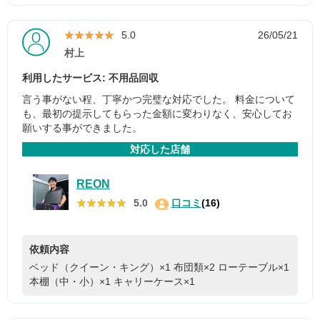
★★★★★
★★★★★
5.0
26/05/21
村上
利用したサービス: 不用品回収
言う事がない程、丁寧かつ完璧な対応でした。 料金について
も、最初の提示してもらった金額に変わりなく、安心してお
願いする事ができました。
対応した店舗
REON
★★★★★
★★★★★
5.0
口コミ
(16)
依頼内容
ベッド（クイーン・キング）×1
布団類×2
ローテーブル×1
本棚（中・小）×1
キャリーケース×1