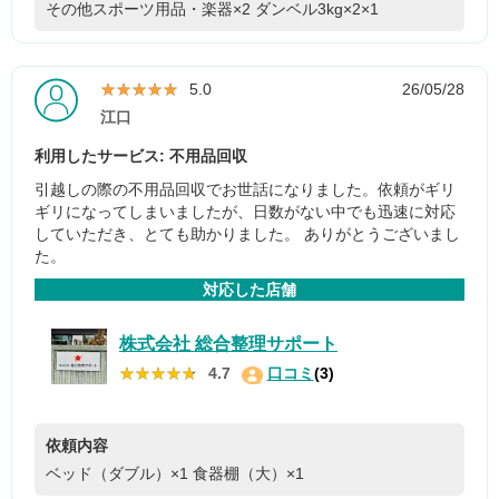
その他スポーツ用品・楽器×2
ダンベル3kg×2×1
★★★★★
★★★★★
5.0
26/05/28
江口
利用したサービス: 不用品回収
引越しの際の不用品回収でお世話になりました。依頼がギリ
ギリになってしまいましたが、日数がない中でも迅速に対応
していただき、とても助かりました。 ありがとうございまし
た。
対応した店舗
株式会社 総合整理サポート
★★★★★
★★★★★
4.7
口コミ
(3)
依頼内容
ベッド（ダブル）×1
食器棚（大）×1