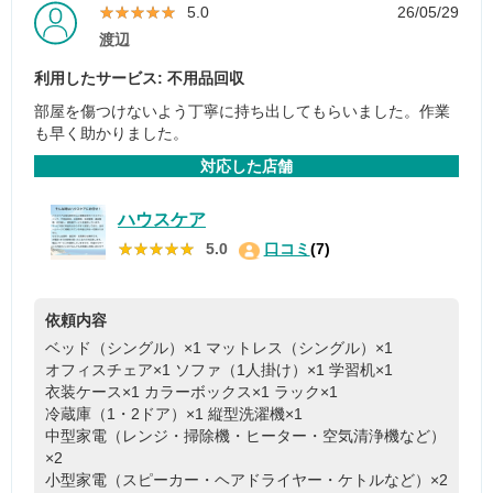
★★★★★
★★★★★
5.0
26/05/29
渡辺
利用したサービス: 不用品回収
部屋を傷つけないよう丁寧に持ち出してもらいました。作業
も早く助かりました。
対応した店舗
ハウスケア
★★★★★
★★★★★
5.0
口コミ
(7)
依頼内容
ベッド（シングル）×1
マットレス（シングル）×1
オフィスチェア×1
ソファ（1人掛け）×1
学習机×1
衣装ケース×1
カラーボックス×1
ラック×1
冷蔵庫（1・2ドア）×1
縦型洗濯機×1
中型家電（レンジ・掃除機・ヒーター・空気清浄機など）
×2
小型家電（スピーカー・ヘアドライヤー・ケトルなど）×2