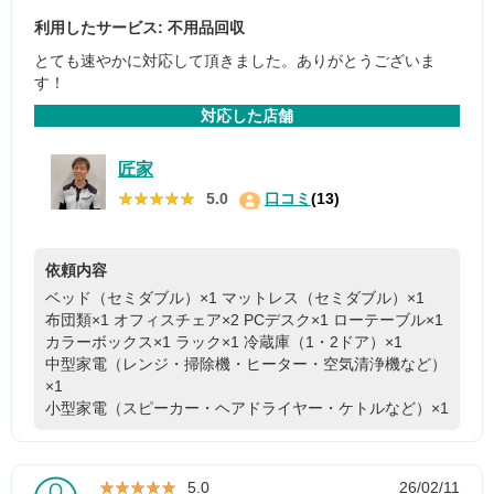
利用したサービス: 不用品回収
とても速やかに対応して頂きました。ありがとうございま
す！
対応した店舗
匠家
★★★★★
★★★★★
5.0
口コミ
(13)
依頼内容
ベッド（セミダブル）×1
マットレス（セミダブル）×1
布団類×1
オフィスチェア×2
PCデスク×1
ローテーブル×1
カラーボックス×1
ラック×1
冷蔵庫（1・2ドア）×1
中型家電（レンジ・掃除機・ヒーター・空気清浄機など）
×1
小型家電（スピーカー・ヘアドライヤー・ケトルなど）×1
★★★★★
★★★★★
5.0
26/02/11