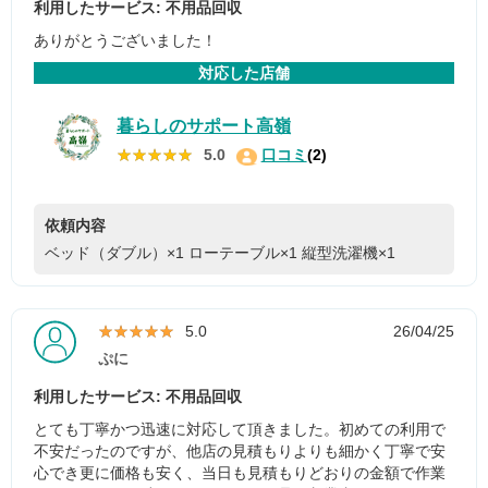
利用したサービス: 不用品回収
ありがとうございました！
対応した店舗
暮らしのサポート高嶺
★★★★★
★★★★★
5.0
口コミ
(2)
依頼内容
ベッド（ダブル）×1
ローテーブル×1
縦型洗濯機×1
★★★★★
★★★★★
5.0
26/04/25
ぷに
利用したサービス: 不用品回収
とても丁寧かつ迅速に対応して頂きました。初めての利用で
不安だったのですが、他店の見積もりよりも細かく丁寧で安
心でき更に価格も安く、当日も見積もりどおりの金額で作業