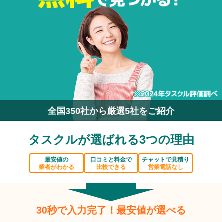
全国350社から厳選5社をご紹介
タスクルが選ばれる3つの理由
最安値の
口コミと料金で
チャットで見積り
業者がわかる
比較できる
営業電話なし
30秒で入力完了！最安値が選べる