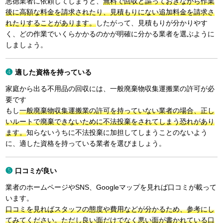
悪徳業者に依頼してしまうと、
無料で回収と謳っておきながら作業
後に高額な料金を請求されたり、見積もりにない追加料金を請求さ
れたりすることがあります。
したがって、見積もりが分かりやす
く、どの作業でいくらかかるのかが明確に分かる業者を選ぶように
しましょう。
適した資格を持っている
家庭から出る不用品の回収には、一般廃棄物収集運搬業の許可が必
要です
もし
一般廃棄物収集運搬業の許可を持っていない業者の場合、正し
いルートで廃棄できないために不法投棄をされてしまう恐れがあり
ます。
知らないうちに不法投棄に加担してしまうことのないよう
に、適した資格を持っている業者を選びましょう。
口コミが良い
業者のホームページやSNS、Googleマップを見れば口コミが載って
います。
口コミを見ればスタッフの態度や費用などが分かるため、参考にし
てみてください。ただし良い面だけでなく悪い面が書かれている口