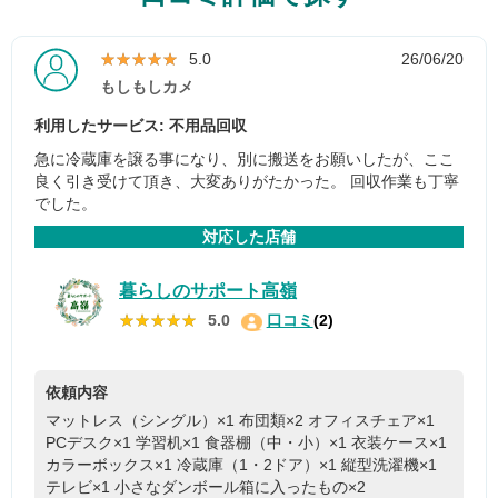
★★★★★
★★★★★
5.0
26/06/20
もしもしカメ
利用したサービス: 不用品回収
急に冷蔵庫を譲る事になり、別に搬送をお願いしたが、ここ
良く引き受けて頂き、大変ありがたかった。 回収作業も丁寧
でした。
対応した店舗
暮らしのサポート高嶺
★★★★★
★★★★★
5.0
口コミ
(2)
依頼内容
マットレス（シングル）×1
布団類×2
オフィスチェア×1
PCデスク×1
学習机×1
食器棚（中・小）×1
衣装ケース×1
カラーボックス×1
冷蔵庫（1・2ドア）×1
縦型洗濯機×1
テレビ×1
小さなダンボール箱に入ったもの×2